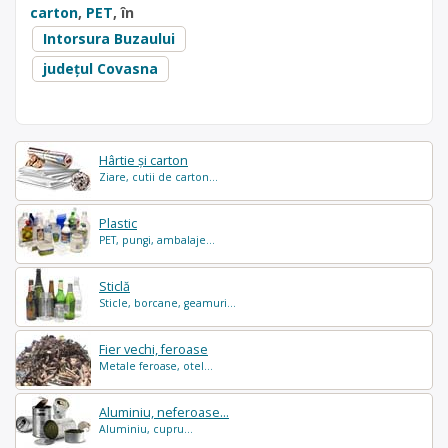
carton
,
PET
, în
Intorsura Buzaului
județul Covasna
Hârtie și carton
Ziare, cutii de carton...
Plastic
PET, pungi, ambalaje...
Sticlă
Sticle, borcane, geamuri...
Fier vechi, feroase
Metale feroase, otel...
Aluminiu, neferoase...
Aluminiu, cupru...