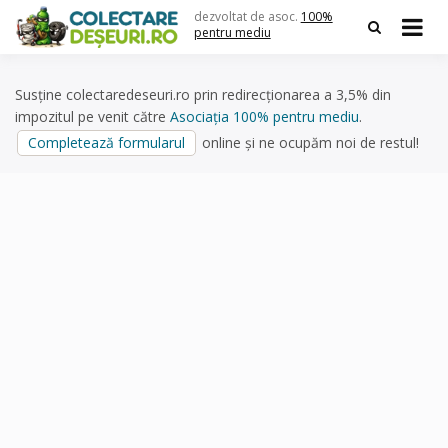
Skip
dezvoltat de asoc.
100%
to
pentru mediu
content
Susține colectaredeseuri.ro prin redirecționarea a 3,5% din
impozitul pe venit către
Asociația 100% pentru mediu
.
Completează formularul
online și ne ocupăm noi de restul!