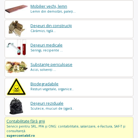
Mobilier vechi, lemn
Lemn din demolări, paleți...
Deșeuri din construcții
Cărămizi, tiglă...
Deșeuri medicale
Seringi, recipente ...
Substanțe periculoase
Acizi, solvenți ...
Biodegradabile
Resturi vegetale, organice..
Deșeuri reziduale
Scutece, mucuri de țigară..
Contabilitate fără griji
Servicii pentru SRL, PFA și ONG: contabilitate, salarizare, e-Factura, SAF-T și
consultanță.
supercontabil.ro