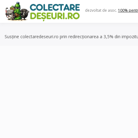
Skip
to
dezvoltat de asoc.
100% pent
content
Susține colectaredeseuri.ro prin redirecționarea a 3,5% din impozit