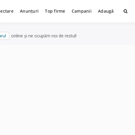
lectare
Anunțuri
Top firme
Campanii
Adaugă
rul
online și ne ocupăm noi de restul!