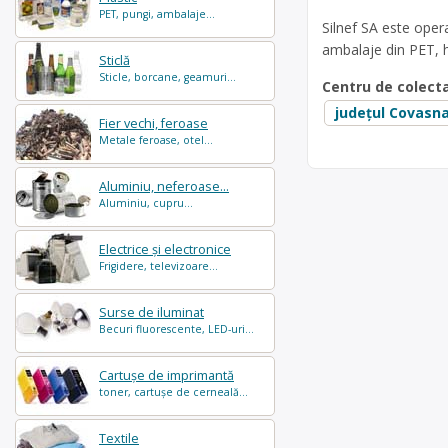
PET, pungi, ambalaje...
Silnef SA este oper
ambalaje din PET, hâ
Sticlă
Sticle, borcane, geamuri...
Centru de colect
județul Covasn
Fier vechi, feroase
Metale feroase, otel...
Aluminiu, neferoase...
Aluminiu, cupru...
Electrice și electronice
Frigidere, televizoare...
Surse de iluminat
Becuri fluorescente, LED-uri...
Cartușe de imprimantă
toner, cartușe de cerneală...
Textile