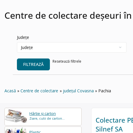
Centre de colectare deșeuri în
Județe
Resetează filtrele
FILTREAZĂ
Acasă
Centre de colectare
județul Covasna
Pachia
Hârtie și carton
Colectare PE
Ziare, cutii de carton...
Silnef SA
Plastic