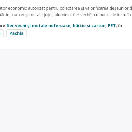
ator economic autorizat pentru colectarea și valorificarea deșeurilor 
rtie, carton și metale (oțel, aluminiu, fier vechi), cu punct de lucru în
are
fier vechi și metale neferoase
,
hârtie și carton
,
PET
, în
a
Pachia