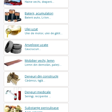
Haine vechi, draperii...
Baterii, acumulatori
Baterii auto, Li-Ion...
Ulei uzat
Ulei de motor, ulei de gătit...
Anvelope uzate
Cauciucuri...
Mobilier vechi, lemn
Lemn din demolări, paleți...
Deșeuri din construcții
Cărămizi, tiglă...
Deșeuri medicale
Seringi, recipente ...
Substanțe periculoase