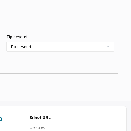
Tip deșeuri
a –
Silnef SRL
acum 6 ani