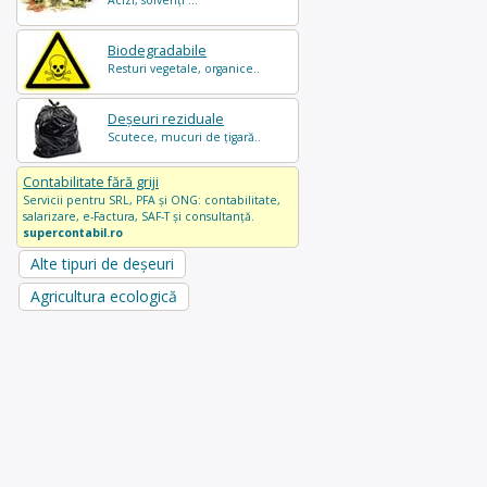
Acizi, solvenți ...
Biodegradabile
Resturi vegetale, organice..
Deșeuri reziduale
Scutece, mucuri de țigară..
Contabilitate fără griji
Servicii pentru SRL, PFA și ONG: contabilitate,
salarizare, e-Factura, SAF-T și consultanță.
supercontabil.ro
Alte tipuri de deșeuri
Agricultura ecologică