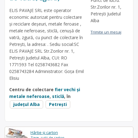
Punct de lucru:
Str.Zorilor nr. 1,
ELIS PAVAJE SRL este operator
Petrești Judetul
economic autorizat pentru colectare
Alba
și reciclare deșeuri, metale feroase ,
metale neferoase, sticlă, cenușă de
Trimite un mesaj
vatră, zgură, cu punct de colectare în
Petrești, la adresa: . Sediu social:SC
ELIS PAVAJE SRL Str.Zorilor nr. 1,
Petrești Judetul Alba, CUI: RO
1771593 Tel 0258743682 Fax
0258743284 Administrator: Goța Emil
Elisiu
Centru de colectare
fier vechi și
metale neferoase
,
sticlă
, în
județul Alba
Petrești
Hârtie și carton
Ziare, cutii de carton...