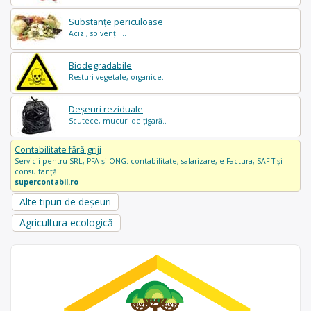
Substanțe periculoase
Acizi, solvenți ...
Biodegradabile
Resturi vegetale, organice..
Deșeuri reziduale
Scutece, mucuri de țigară..
Contabilitate fără griji
Servicii pentru SRL, PFA și ONG: contabilitate, salarizare, e-Factura, SAF-T și
consultanță.
supercontabil.ro
Alte tipuri de deșeuri
Agricultura ecologică