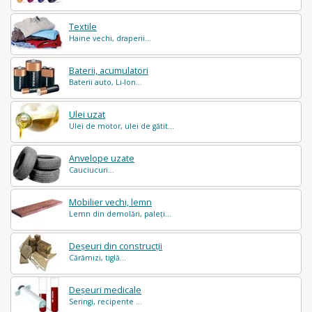
Textile
Haine vechi, draperii...
Baterii, acumulatori
Baterii auto, Li-Ion...
Ulei uzat
Ulei de motor, ulei de gătit...
Anvelope uzate
Cauciucuri...
Mobilier vechi, lemn
Lemn din demolări, paleți...
Deșeuri din construcții
Cărămizi, tiglă...
Deșeuri medicale
Seringi, recipente ...