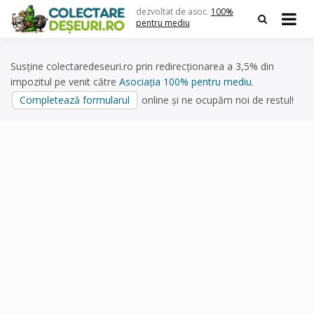
Skip
dezvoltat de asoc.
100%
to
pentru mediu
content
Susține colectaredeseuri.ro prin redirecționarea a 3,5% din
impozitul pe venit către
Asociația 100% pentru mediu
.
Completează formularul
online și ne ocupăm noi de restul!