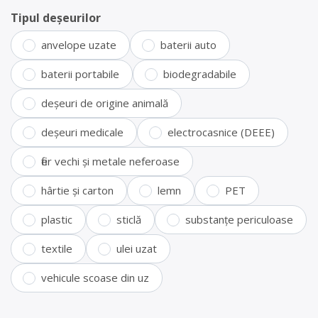
Tipul deșeurilor
anvelope uzate
baterii auto
baterii portabile
biodegradabile
deșeuri de origine animală
deșeuri medicale
electrocasnice (DEEE)
fier vechi și metale neferoase
hârtie și carton
lemn
PET
plastic
sticlă
substanțe periculoase
textile
ulei uzat
vehicule scoase din uz