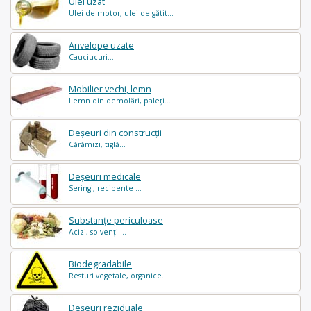
Ulei uzat
Ulei de motor, ulei de gătit...
Anvelope uzate
Cauciucuri...
Mobilier vechi, lemn
Lemn din demolări, paleți...
Deșeuri din construcții
Cărămizi, tiglă...
Deșeuri medicale
Seringi, recipente ...
Substanțe periculoase
Acizi, solvenți ...
Biodegradabile
Resturi vegetale, organice..
Deșeuri reziduale