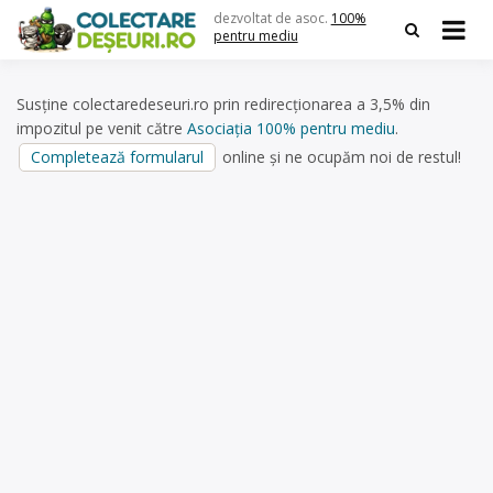
Skip
dezvoltat de asoc.
100%
to
pentru mediu
content
Susține colectaredeseuri.ro prin redirecționarea a 3,5% din
impozitul pe venit către
Asociația 100% pentru mediu
.
Completează formularul
online și ne ocupăm noi de restul!