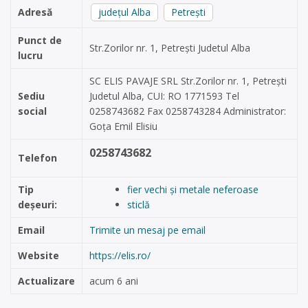
Adresă
județul Alba
Petrești
Punct de
Str.Zorilor nr. 1, Petrești Judetul Alba
lucru
SC ELIS PAVAJE SRL Str.Zorilor nr. 1, Petrești
Sediu
Judetul Alba, CUI: RO 1771593 Tel
social
0258743682 Fax 0258743284 Administrator:
Goța Emil Elisiu
0258743682
Telefon
Tip
fier vechi și metale neferoase
deșeuri:
sticlă
Email
Trimite un mesaj pe email
Website
https://elis.ro/
Actualizare
acum 6 ani