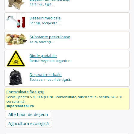
Cărămizi, tiglă...
Deșeuri medicale
Seringi, recipente ...
Substanțe periculoase
Acizi, solvenți ...
Biodegradabile
Resturi vegetale, organice..
Deșeuri reziduale
Scutece, mucuri de țigară..
Contabilitate fără griji
Servicii pentru SRL, PFA și ONG: contabilitate, salarizare, e-Factura, SAF-T și
consultanță.
supercontabil.ro
Alte tipuri de deșeuri
Agricultura ecologică