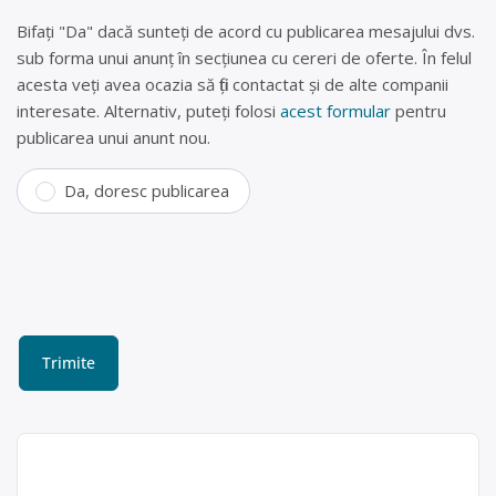
Bifați "Da" dacă sunteți de acord cu publicarea mesajului dvs.
sub forma unui anunț în secțiunea cu cereri de oferte. În felul
acesta veți avea ocazia să fiți contactat și de alte companii
interesate. Alternativ, puteți folosi
acest formular
pentru
publicarea unui anunt nou.
Da, doresc publicarea
Centru de reciclare Sebeș
(doze aluminiu , fier vechi)