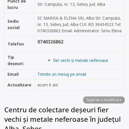
Punct de
Str. Campului, nr. 13, Sebeș Jud. Alba
lucru
SC MARISA & ELENA SRL Alba Str. Campului,
Sediu
nr. 13, Sebeș Jud. Alba CUI: RO 36434523 Tel:
social
0740326862 Email: Administrator: Simu Elena
0740326862
Telefon
Tip
fier vechi și metale neferoase
deșeuri:
Email
Trimite un mesaj pe email
Actualizare
acum 6 ani
Sugerați o modificare
Centru de colectare deșeuri fier
vechi și metale neferoase în județul
Alba, Sebeș