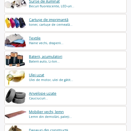
Surse de iluminat
Becuri fluorescente, LED-uri...
Cartușe de imprimantă
toner, cartușe de cerneală...
Textile
Haine vechi, draperii...
Baterii, acumulatori
Baterii auto, Li-Ion...
Ulei uzat
Ulei de motor, ulei de gătit...
Anvelope uzate
Cauciucuri...
Mobilier vechi, lemn
Lemn din demolări, paleți...
Deșeuri din construcții