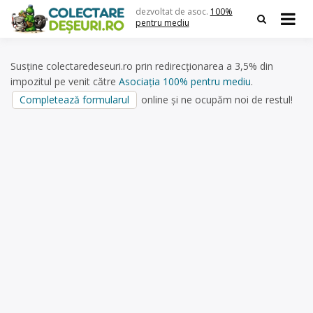
Skip
dezvoltat de asoc.
100%
to
pentru mediu
content
Susține colectaredeseuri.ro prin redirecționarea a 3,5% din
impozitul pe venit către
Asociația 100% pentru mediu
.
Completează formularul
online și ne ocupăm noi de restul!