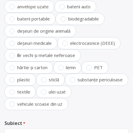
anvelope uzate
baterii auto
baterii portabile
biodegradabile
deșeuri de origine animală
deșeuri medicale
electrocasnice (DEEE)
fier vechi și metale neferoase
hârtie și carton
lemn
PET
plastic
sticlă
substanțe periculoase
textile
ulei uzat
vehicule scoase din uz
Subiect
*