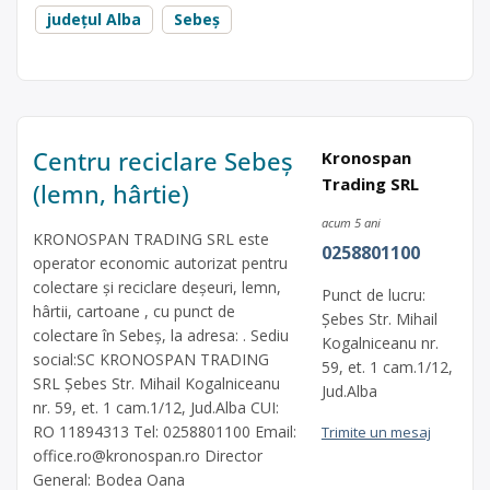
județul Alba
Sebeș
Centru reciclare Sebeș
Kronospan
Trading SRL
(lemn, hârtie)
acum 5 ani
KRONOSPAN TRADING SRL este
0258801100
operator economic autorizat pentru
colectare și reciclare deșeuri, lemn,
Punct de lucru:
hârtii, cartoane , cu punct de
Șebes Str. Mihail
colectare în Sebeș, la adresa: . Sediu
Kogalniceanu nr.
social:SC KRONOSPAN TRADING
59, et. 1 cam.1/12,
SRL Șebes Str. Mihail Kogalniceanu
Jud.Alba
nr. 59, et. 1 cam.1/12, Jud.Alba CUI:
RO 11894313 Tel: 0258801100 Email:
Trimite un mesaj
office.ro@kronospan.ro
Director
General: Bodea Oana