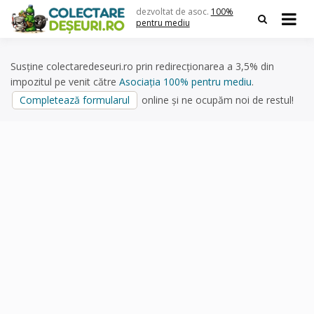
Skip
dezvoltat de asoc.
100%
to
pentru mediu
content
Susține colectaredeseuri.ro prin redirecționarea a 3,5% din
impozitul pe venit către
Asociația 100% pentru mediu
.
Completează formularul
online și ne ocupăm noi de restul!