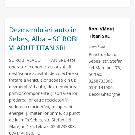
Dezmembrări auto în
Robi Vlăduţ
Titan SRL
Sebeș, Alba – SC ROBI
VLADUT TITAN SRL
acum 5 ani
Punct de lucru:
SC ROBI VLADUT TITAN SRL este
Sebes, str. Stefan
operator economic autorizat să
cel Mare,nr. 176,
desfăşoare activităţi de colectare şi
tel/fax:
tratare a vehiculelor scoase din uz,
0258733808,
dezmembrări auto, dezmembrarea
0741141900,
părtilor componente și sortarea lor,
Besoi Gheorghe
predarea lor către reciclatori în
vederea coincinerării, recuperarii
energiei și materiilor prime, cu punct
de lucru în Sebes, str. Stefan cel
Mare,nr. 176, tel/fax: 0258733808,
0741141900, […]