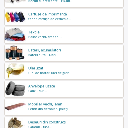
Becuri fluorescente, LED-uri...
Cartușe de imprimantă
toner, cartușe de cerneală...
Textile
Haine vechi, draperii...
Baterii, acumulatori
Baterii auto, Li-Ion...
Ulei uzat
Ulei de motor, ulei de gătit...
Anvelope uzate
Cauciucuri...
Mobilier vechi, lemn
Lemn din demolări, paleți...
Deșeuri din construcții
Cărămizi, tiglă...