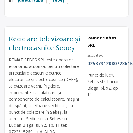
în
județul Alba
Sebeș
Reciclare televizoare și
Remat Sebes
SRL
electrocasnice Sebeș
acum 6 ani
REMAT SEBES SRL este operator
02587312080723615
economic autorizat pentru colectare
și reciclare deșeuri electrice,
Punct de lucru:
electronice și electrocasnice (DEEE),
Sebes str. Lucian
televizoare vechi, frigidere,
Blaga, bl. 92, ap.
imprimante, calculatoare și
11
componente de calculatoare, mașini
de spălat, telefoane vechi etc., cu
punct de colectare în Sebeș, la
adresa: . Sediu social:Sebes str.
Lucian Blaga, bl. 92, ap. 11 tel:
0723615269 , jud. ALBA