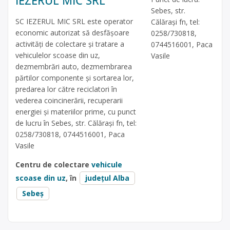
IEZERUL MIC SRL
Sebes, str.
SC IEZERUL MIC SRL este operator
Călărași fn, tel:
economic autorizat să desfăşoare
0258/730818,
activităţi de colectare şi tratare a
0744516001, Paca
vehiculelor scoase din uz,
Vasile
dezmembrări auto, dezmembrarea
părtilor componente și sortarea lor,
predarea lor către reciclatori în
vederea coincinerării, recuperarii
energiei și materiilor prime, cu punct
de lucru în Sebes, str. Călărași fn, tel:
0258/730818, 0744516001, Paca
Vasile
Centru de colectare
vehicule
scoase din uz
, în
județul Alba
Sebeș