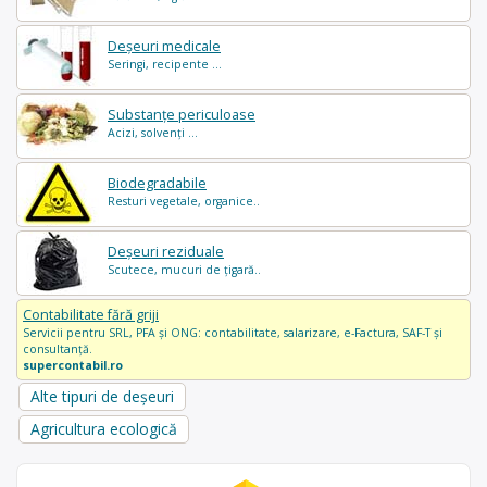
Deșeuri medicale
Seringi, recipente ...
Substanțe periculoase
Acizi, solvenți ...
Biodegradabile
Resturi vegetale, organice..
Deșeuri reziduale
Scutece, mucuri de țigară..
Contabilitate fără griji
Servicii pentru SRL, PFA și ONG: contabilitate, salarizare, e-Factura, SAF-T și
consultanță.
supercontabil.ro
Alte tipuri de deșeuri
Agricultura ecologică