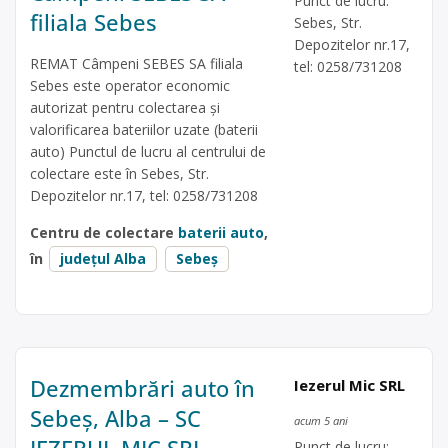
Punct de lucru:
filiala Sebes
Sebes, Str.
Depozitelor nr.17,
REMAT Câmpeni SEBES SA filiala
tel: 0258/731208
Sebes este operator economic
autorizat pentru colectarea și
valorificarea bateriilor uzate (baterii
auto) Punctul de lucru al centrului de
colectare este în Sebes, Str.
Depozitelor nr.17, tel: 0258/731208
Centru de colectare
baterii auto
,
în
județul Alba
Sebeș
Dezmembrări auto în
Iezerul Mic SRL
Sebeș, Alba – SC
acum 5 ani
Punct de lucru: