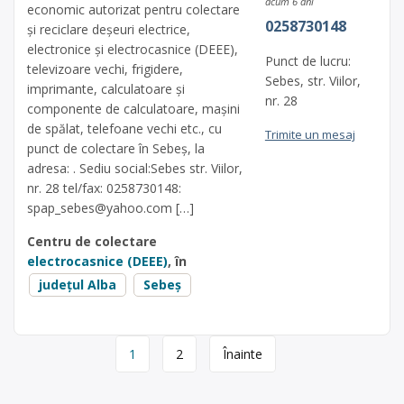
acum 6 ani
economic autorizat pentru colectare
0258730148
și reciclare deșeuri electrice,
electronice și electrocasnice (DEEE),
Punct de lucru:
televizoare vechi, frigidere,
Sebes, str. Viilor,
imprimante, calculatoare și
nr. 28
componente de calculatoare, mașini
de spălat, telefoane vechi etc., cu
Trimite un mesaj
punct de colectare în Sebeș, la
adresa: . Sediu social:Sebes str. Viilor,
nr. 28 tel/fax: 0258730148:
spap_sebes@yahoo.com
[…]
Centru de colectare
electrocasnice (DEEE)
, în
județul Alba
Sebeș
Page
1
2
Înainte
navigation