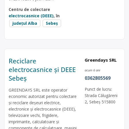
Centru de colectare
electrocasnice (DEEE)
, în
județul Alba
Sebeș
Reciclare
Greendays SRL
electrocasnice și DEEE
acum 6 ani
Sebeș
0362805569
Punct de lucru:
GREENDAYS SRL este operator
Strada Călugăreni
economic autorizat pentru colectare
2, Sebeș 515800
și reciclare deșeuri electrice,
electronice și electrocasnice (DEEE),
televizoare vechi, frigidere,
imprimante, calculatoare și
componente de calculatoare, mașini