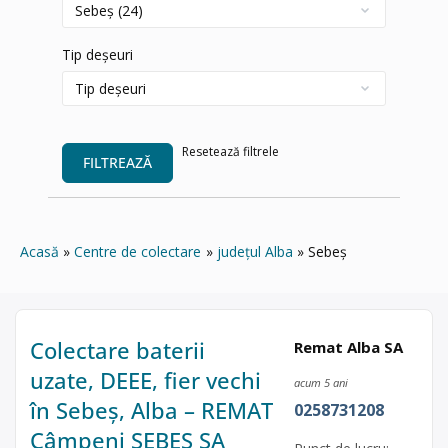
Tip deșeuri
Resetează filtrele
FILTREAZĂ
Acasă
Centre de colectare
județul Alba
Sebeș
Colectare baterii
Remat Alba SA
uzate, DEEE, fier vechi
acum 5 ani
în Sebeș, Alba – REMAT
0258731208
Câmpeni SEBES SA