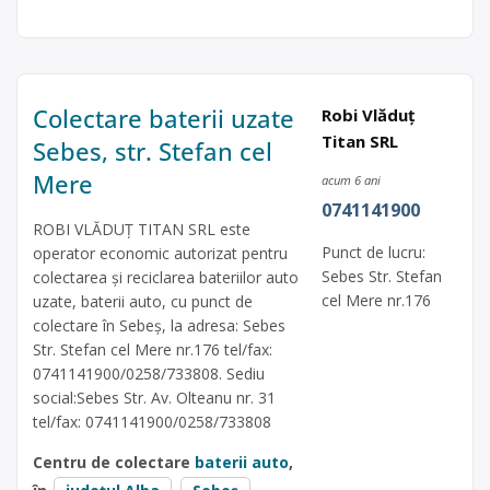
Colectare baterii uzate
Robi Vlăduţ
Titan SRL
Sebes, str. Stefan cel
Mere
acum 6 ani
0741141900
ROBI VLĂDUŢ TITAN SRL este
Punct de lucru:
operator economic autorizat pentru
Sebes Str. Stefan
colectarea și reciclarea bateriilor auto
cel Mere nr.176
uzate, baterii auto, cu punct de
colectare în Sebeș, la adresa: Sebes
Str. Stefan cel Mere nr.176 tel/fax:
0741141900/0258/733808. Sediu
social:Sebes Str. Av. Olteanu nr. 31
tel/fax: 0741141900/0258/733808
Centru de colectare
baterii auto
,