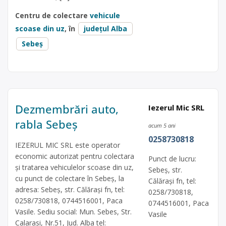
Centru de colectare
vehicule
scoase din uz
, în
județul Alba
Sebeș
Dezmembrări auto,
Iezerul Mic SRL
rabla Sebeș
acum 5 ani
0258730818
IEZERUL MIC SRL este operator
economic autorizat pentru colectara
Punct de lucru:
și tratarea vehiculelor scoase din uz,
Sebeș, str.
cu punct de colectare în Sebeș, la
Călărași fn, tel:
adresa: Sebeș, str. Călărași fn, tel:
0258/730818,
0258/730818, 0744516001, Paca
0744516001, Paca
Vasile. Sediu social: Mun. Sebes, Str.
Vasile
Calarasi, Nr.51, Jud. Alba tel: