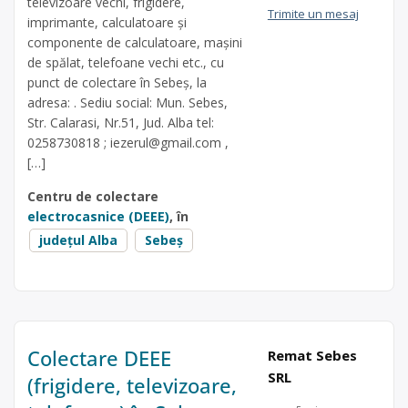
televizoare vechi, frigidere,
Trimite un mesaj
imprimante, calculatoare și
componente de calculatoare, mașini
de spălat, telefoane vechi etc., cu
punct de colectare în Sebeș, la
adresa: . Sediu social: Mun. Sebes,
Str. Calarasi, Nr.51, Jud. Alba tel:
0258730818 ;
iezerul@gmail.com
,
[…]
Centru de colectare
electrocasnice (DEEE)
, în
județul Alba
Sebeș
Colectare DEEE
Remat Sebes
SRL
(frigidere, televizoare,