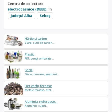
Centru de colectare
electrocasnice (DEEE)
, în
județul Alba
Sebeș
Hârtie și carton
Ziare, cutii de carton...
Plastic
PET, pungi, ambalaje...
Sticlă
Sticle, borcane, geamuri...
Fier vechi, feroase
Metale feroase, otel...
Aluminiu, neferoase...
Aluminiu, cupru...