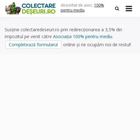
Skip
dezvoltat de asoc.
100%
to
pentru mediu
content
Susține colectaredeseuri.ro prin redirecționarea a 3,5% din
impozitul pe venit către
Asociația 100% pentru mediu
.
Completează formularul
online și ne ocupăm noi de restul!