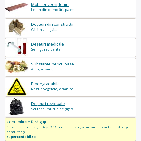
Mobilier vechi, lemn
Lemn din demolări, paleți...
Deșeuri din construcții
Cărămizi, tiglă...
Deșeuri medicale
Seringi, recipente ...
Substanțe periculoase
Acizi, solvenți ...
Biodegradabile
Resturi vegetale, organice..
Deșeuri reziduale
Scutece, mucuri de țigară..
Contabilitate fără griji
Servicii pentru SRL, PFA și ONG: contabilitate, salarizare, e-Factura, SAF-T și
consultanță.
supercontabil.ro