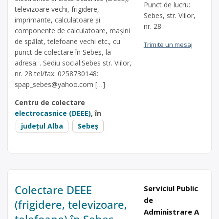
Punct de lucru:
televizoare vechi, frigidere,
Sebes, str. Viilor,
imprimante, calculatoare și
nr. 28
componente de calculatoare, mașini
de spălat, telefoane vechi etc., cu
Trimite un mesaj
punct de colectare în Sebeș, la
adresa: . Sediu social:Sebes str. Viilor,
nr. 28 tel/fax: 0258730148:
spap_sebes@yahoo.com
[…]
Centru de colectare
electrocasnice (DEEE)
, în
județul Alba
Sebeș
Colectare DEEE
Serviciul Public
de
(frigidere, televizoare,
Administrare A
telefoane) în Sebeș,