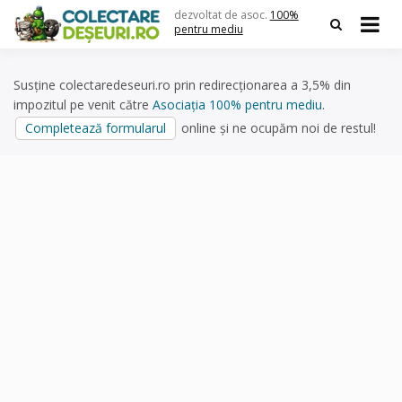
Skip
dezvoltat de asoc.
100%
to
pentru mediu
content
Susține colectaredeseuri.ro prin redirecționarea a 3,5% din
impozitul pe venit către
Asociația 100% pentru mediu
.
Completează formularul
online și ne ocupăm noi de restul!