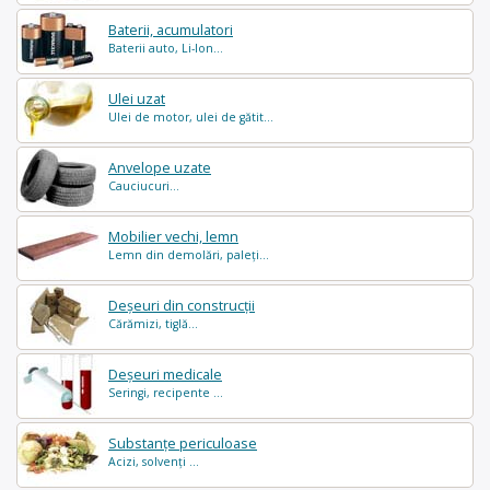
Baterii, acumulatori
Baterii auto, Li-Ion...
Ulei uzat
Ulei de motor, ulei de gătit...
Anvelope uzate
Cauciucuri...
Mobilier vechi, lemn
Lemn din demolări, paleți...
Deșeuri din construcții
Cărămizi, tiglă...
Deșeuri medicale
Seringi, recipente ...
Substanțe periculoase
Acizi, solvenți ...