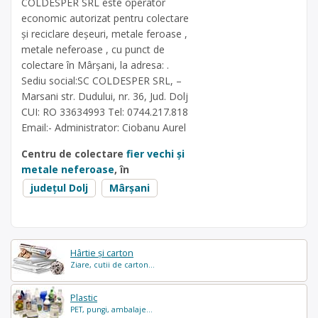
COLDESPER SRL este operator
economic autorizat pentru colectare
și reciclare deșeuri, metale feroase ,
metale neferoase , cu punct de
colectare în Mârșani, la adresa: .
Sediu social:SC COLDESPER SRL, –
Marsani str. Dudului, nr. 36, Jud. Dolj
CUI: RO 33634993 Tel: 0744.217.818
Email:- Administrator: Ciobanu Aurel
Centru de colectare
fier vechi și
metale neferoase
, în
județul Dolj
Mârșani
Hârtie și carton
Ziare, cutii de carton...
Plastic
PET, pungi, ambalaje...