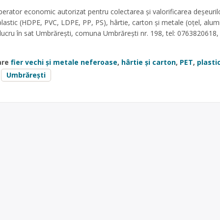
erator economic autorizat pentru colectarea și valorificarea deșeuril
lastic (HDPE, PVC, LDPE, PP, PS), hârtie, carton și metale (oțel, alumin
 lucru în sat Umbrărești, comuna Umbrărești nr. 198, tel: 0763820618
are
fier vechi și metale neferoase
,
hârtie și carton
,
PET
,
plasti
Umbrărești