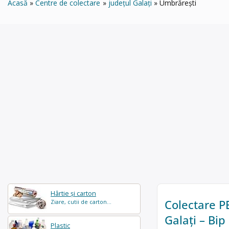
Acasă
Centre de colectare
județul Galați
Umbrărești
Hârtie și carton
Colectare PE
Ziare, cutii de carton...
Galați – Bip
Plastic