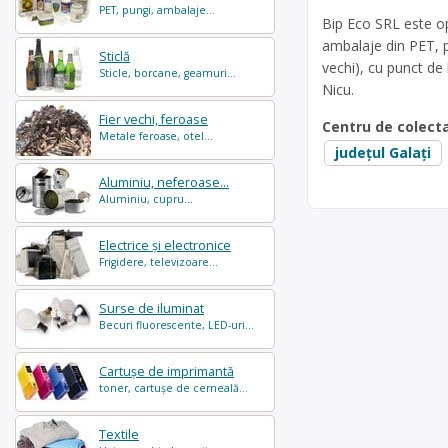
PET, pungi, ambalaje...
Bip Eco SRL este op
ambalaje din PET, p
Sticlă
vechi), cu punct de
Sticle, borcane, geamuri...
Nicu.
Fier vechi, feroase
Centru de colect
Metale feroase, otel...
județul Galați
Aluminiu, neferoase...
Aluminiu, cupru...
Electrice și electronice
Frigidere, televizoare...
Surse de iluminat
Becuri fluorescente, LED-uri...
Cartușe de imprimantă
toner, cartușe de cerneală...
Textile