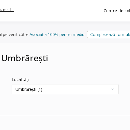
ru mediu
Centre de co
ul pe venit către
Asociația 100% pentru mediu
.
Completează formula
n Umbrărești
Localități