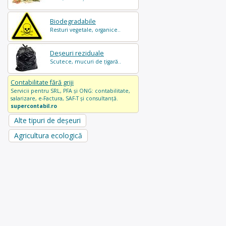
Biodegradabile
Resturi vegetale, organice..
Deșeuri reziduale
Scutece, mucuri de țigară..
Contabilitate fără griji
Servicii pentru SRL, PFA și ONG: contabilitate,
salarizare, e-Factura, SAF-T și consultanță.
supercontabil.ro
Alte tipuri de deșeuri
Agricultura ecologică