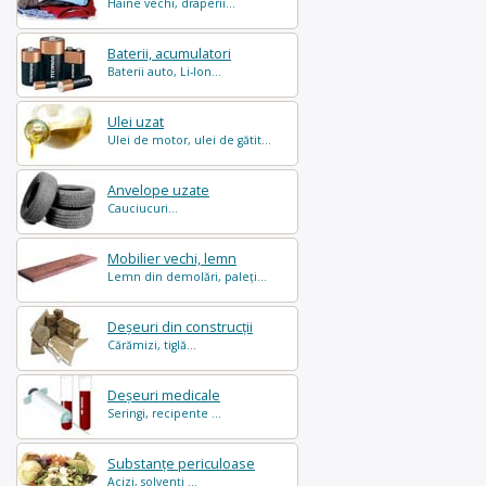
Haine vechi, draperii...
Baterii, acumulatori
Baterii auto, Li-Ion...
Ulei uzat
Ulei de motor, ulei de gătit...
Anvelope uzate
Cauciucuri...
Mobilier vechi, lemn
Lemn din demolări, paleți...
Deșeuri din construcții
Cărămizi, tiglă...
Deșeuri medicale
Seringi, recipente ...
Substanțe periculoase
Acizi, solvenți ...