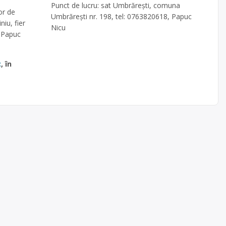
Punct de lucru: sat Umbrărești, comuna
or de
Umbrărești nr. 198, tel: 0763820618, Papuc
iu, fier
Nicu
, Papuc
c
, în