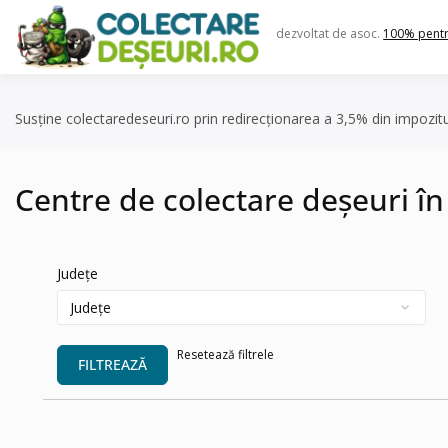
Skip
to
dezvoltat de asoc.
100% pent
content
Susține colectaredeseuri.ro prin redirecționarea a 3,5% din impozit
Centre de colectare deșeuri î
Județe
Resetează filtrele
FILTREAZĂ