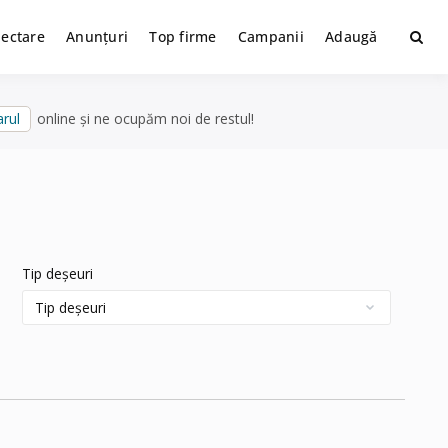
lectare
Anunțuri
Top firme
Campanii
Adaugă
rul
online și ne ocupăm noi de restul!
Tip deșeuri