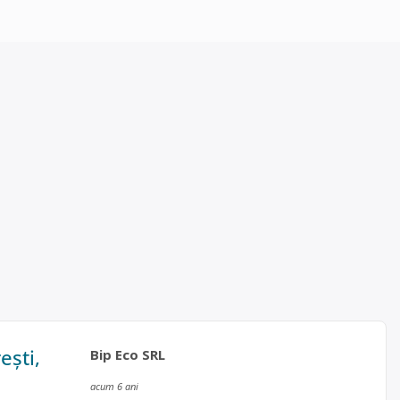
ești,
Bip Eco SRL
acum 6 ani