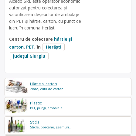
Alcedo SRL este operator economic
autorizat pentru colectarea și
valorificarea deșeurilor de ambalaje
din PET și hârtie, carton, cu punct de
lucru în comuna Herăști.
Centru de colectare
hârtie și
carton
,
PET
, în
Herăști
județul Giurgiu
Hârtie și carton
Ziare, cutii de carton...
Plastic
PET, pungi, ambalaje...
Sticlă
Sticle, borcane, geamuri...