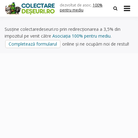
Skip
dezvoltat de asoc.
100%
to
pentru mediu
content
Susține colectaredeseuri.ro prin redirecționarea a 3,5% din
impozitul pe venit către
Asociația 100% pentru mediu
.
Completează formularul
online și ne ocupăm noi de restul!