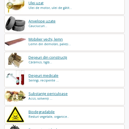
Ulei uzat
Ulei de motor, ulei de gătit...
Anvelope uzate
Cauciucuri...
Mobilier vechi, lemn
Lemn din demolări, paleți...
Deșeuri din construcții
Cărămizi, tiglă...
Deșeuri medicale
Seringi, recipente ...
Substanțe periculoase
Acizi, solvenți ...
Biodegradabile
Resturi vegetale, organice..