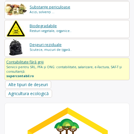
Substanțe periculoase
Acizi, solvenți ...
Biodegradabile
Resturi vegetale, organice..
Deșeuri reziduale
Scutece, mucuri de țigară..
Contabilitate fără griji
Servicii pentru SRL, PFA și ONG: contabilitate, salarizare, e-Factura, SAF-T și
consultanță.
supercontabil.ro
Alte tipuri de deșeuri
Agricultura ecologică