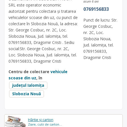
acum 6 ani
SRL este operator economic
0769156833
autorizat pentru colectara și tratarea
vehiculelor scoase din uz, cu punct de
Punct de lucru: Str.
colectare în Slobozia Nouă, la adresa:
George Cosbuc,
Str. George Cosbuc, nr. 2C, Loc.
nr. 2C, Loc.
Slobozia Noua, Jud. Ialomița, tel.
Slobozia Noua,
0769156833, Dragomir Cristi . Sediu
Jud. Ialomița, tel.
social:Str. George Cosbuc, nr. 2C,
0769156833,
Loc. Slobozia Noua, Jud. Ialomița, tel.
Dragomir Cristi
0769156833, Dragomir Cristi
Centru de colectare
vehicule
scoase din uz
, în
județul Ialomița
Slobozia Nouă
Hârtie și carton
Ziare, cutii de carton...