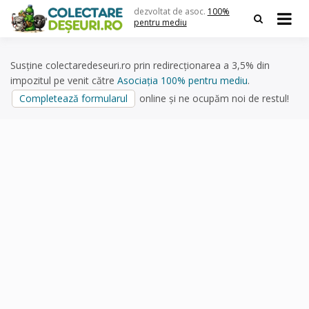
Skip
dezvoltat de asoc.
100%
to
pentru mediu
content
Susține colectaredeseuri.ro prin redirecționarea a 3,5% din
impozitul pe venit către
Asociația 100% pentru mediu
.
Completează formularul
online și ne ocupăm noi de restul!