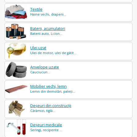
Textile
Haine vechi, draperii...
Baterii, acumulatori
Baterii auto, Li-Ion...
Ulei uzat
Ulei de motor, ulei de gătit...
Anvelope uzate
Cauciucuri...
Mobilier vechi, lemn
Lemn din demolări, paleți...
Deșeuri din construcții
Cărămizi, tiglă...
Deșeuri medicale
Seringi, recipente ...