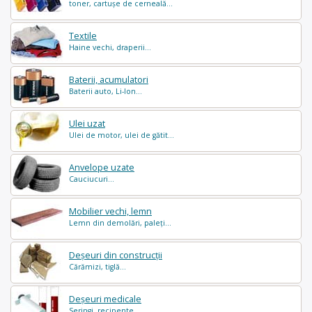
toner, cartușe de cerneală...
Textile
Haine vechi, draperii...
Baterii, acumulatori
Baterii auto, Li-Ion...
Ulei uzat
Ulei de motor, ulei de gătit...
Anvelope uzate
Cauciucuri...
Mobilier vechi, lemn
Lemn din demolări, paleți...
Deșeuri din construcții
Cărămizi, tiglă...
Deșeuri medicale
Seringi, recipente ...