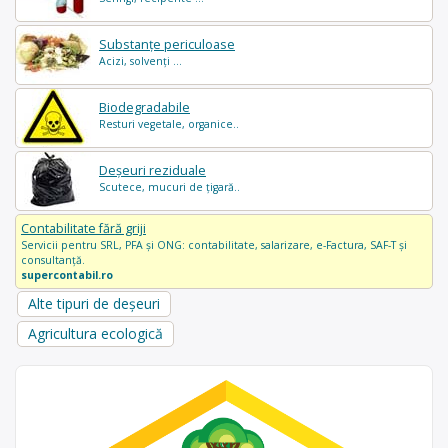
Substanțe periculoase
Acizi, solvenți ...
Biodegradabile
Resturi vegetale, organice..
Deșeuri reziduale
Scutece, mucuri de țigară..
Contabilitate fără griji
Servicii pentru SRL, PFA și ONG: contabilitate, salarizare, e-Factura, SAF-T și
consultanță.
supercontabil.ro
Alte tipuri de deșeuri
Agricultura ecologică