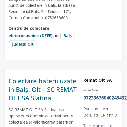
punct de colectare în Balș, la adresa: .
Sediu social:Bals, Str Teius nr 171,
Coman Constantin, 0752658600
Centru de colectare
electrocasnice (DEEE)
, în
Balș
județul Olt
Colectare baterii uzate
Remat Olt SA
în Balș, Olt – SC REMAT
acum 6 ani
OLT SA Slatina
07233676040249432
Punct de lucru:
SC REMAT OLT SA Slatina este
Bals, str. CRR nr. 9
operator economic autorizat pentru
colectarea și valorificarea bateriilor
Trimite un mesaj