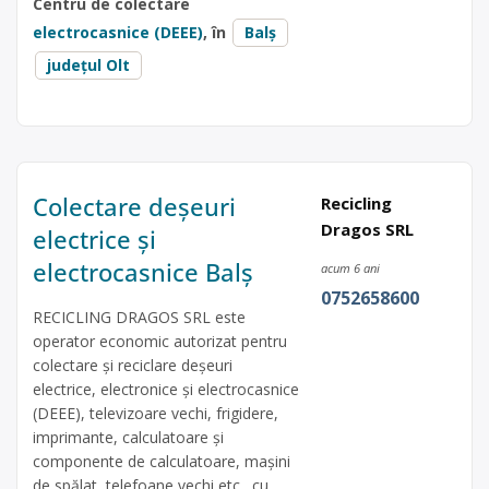
Centru de colectare
electrocasnice (DEEE)
, în
Balș
județul Olt
Colectare deșeuri
Recicling
Dragos SRL
electrice și
electrocasnice Balș
acum 6 ani
0752658600
RECICLING DRAGOS SRL este
operator economic autorizat pentru
colectare și reciclare deșeuri
electrice, electronice și electrocasnice
(DEEE), televizoare vechi, frigidere,
imprimante, calculatoare și
componente de calculatoare, mașini
de spălat, telefoane vechi etc., cu