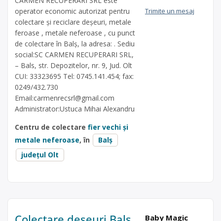
CARMEN RECUPERARI SRL este
operator economic autorizat pentru
Trimite un mesaj
colectare și reciclare deșeuri, metale
feroase , metale neferoase , cu punct
de colectare în Balș, la adresa: . Sediu
social:SC CARMEN RECUPERARI SRL,
– Bals, str. Depozitelor, nr. 9, Jud. Olt
CUI: 33323695 Tel: 0745.141.454; fax:
0249/432.730
Email:
carmenrecsrl@gmail.com
Administrator:Ustuca Mihai Alexandru
Centru de colectare
fier vechi și
metale neferoase
, în
Balș
județul Olt
Colectare deșeuri Balș
Baby Magic