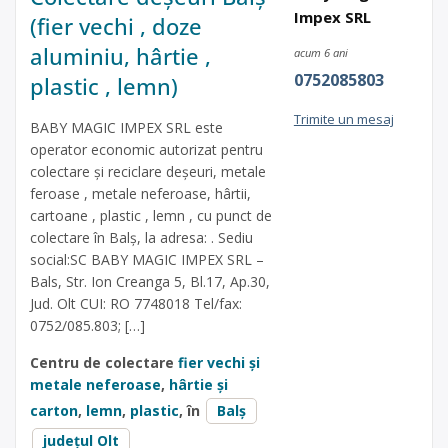
Impex SRL
(fier vechi , doze
aluminiu, hârtie ,
acum 6 ani
0752085803
plastic , lemn)
Trimite un mesaj
BABY MAGIC IMPEX SRL este
operator economic autorizat pentru
colectare și reciclare deșeuri, metale
feroase , metale neferoase, hârtii,
cartoane , plastic , lemn , cu punct de
colectare în Balș, la adresa: . Sediu
social:SC BABY MAGIC IMPEX SRL –
Bals, Str. Ion Creanga 5, Bl.17, Ap.30,
Jud. Olt CUI: RO 7748018 Tel/fax:
0752/085.803; […]
Centru de colectare
fier vechi și
metale neferoase
,
hârtie și
carton
,
lemn
,
plastic
, în
Balș
județul Olt