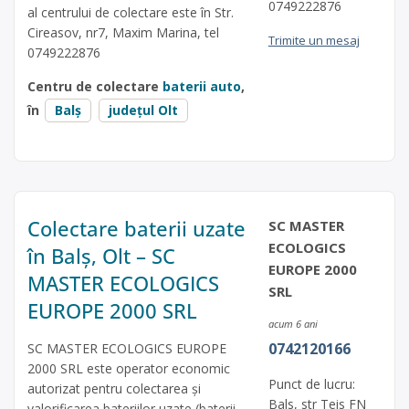
0749222876
al centrului de colectare este în Str.
Cireasov, nr7, Maxim Marina, tel
Trimite un mesaj
0749222876
Centru de colectare
baterii auto
,
în
Balș
județul Olt
Colectare baterii uzate
SC MASTER
ECOLOGICS
în Balș, Olt – SC
EUROPE 2000
MASTER ECOLOGICS
SRL
EUROPE 2000 SRL
acum 6 ani
0742120166
SC MASTER ECOLOGICS EUROPE
2000 SRL este operator economic
Punct de lucru:
autorizat pentru colectarea și
Bals, str Teis FN
valorificarea bateriilor uzate (baterii