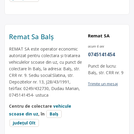
Remat Sa Balș
Remat SA
acum 6 ani
REMAT SA este operator economic
0745141454
autorizat pentru colectara și tratarea
vehiculelor scoase din uz, cu punct de
Punct de lucru:
colectare în Balș, la adresa: Balș, str.
Balș, str. CRR nr. 9
CRR nr. 9. Sediu social:Slatina, str.
Depozitelor nr. 13, J28/43/1991,
Trimite un mesaj
tel/fax: 0249/432730, Dudau Marian,
0745141454- ustuca
Centru de colectare
vehicule
scoase din uz
, în
Balș
județul Olt