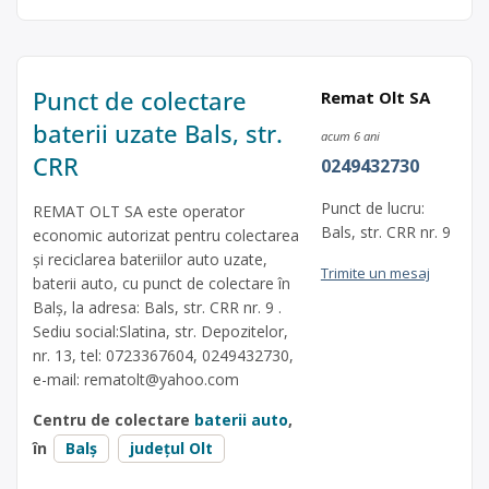
Punct de colectare
Remat Olt SA
baterii uzate Bals, str.
acum 6 ani
CRR
0249432730
Punct de lucru:
REMAT OLT SA este operator
Bals, str. CRR nr. 9
economic autorizat pentru colectarea
și reciclarea bateriilor auto uzate,
Trimite un mesaj
baterii auto, cu punct de colectare în
Balș, la adresa: Bals, str. CRR nr. 9 .
Sediu social:Slatina, str. Depozitelor,
nr. 13, tel: 0723367604, 0249432730,
e-mail:
rematolt@yahoo.com
Centru de colectare
baterii auto
,
în
Balș
județul Olt