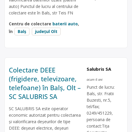
auto) Punctul de lucru al centrului de
colectare este în Bals, str Teis FN
Centru de colectare
baterii auto
,
în
Balș
județul Olt
Colectare DEEE
Salubris SA
(frigidere, televizoare,
acum 6 ani
telefoane) în Balș, Olt –
Punct de lucru:
Bals, str. Fratii
SC SALUBRIS SA
Buzesti, nr.5,
tel/fax;
SC SALUBRIS SA este operator
0249/451229,
economic autorizat pentru colectarea
persoana de
și valorificarea deșeurilor de tipe
contact:Tiţa
DEEE: deșeuri electrice, deșeuri