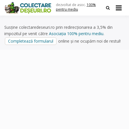
Skip
dezvoltat de asoc.
100%
to
pentru mediu
content
Susține colectaredeseuri.ro prin redirecționarea a 3,5% din
impozitul pe venit către
Asociația 100% pentru mediu
.
Completează formularul
online și ne ocupăm noi de restul!