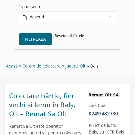
Tip deșeuri
Resetează filtrele
FILTREAZĂ
Acasă
Centre de colectare
județul Olt
Balș
Colectare hârtie, fier
Remat Olt SA
vechi și lemn în Balș,
acum 5 ani
Olt – Remat Sa Olt
0249/432730
Punct de lucru:
Remat Sa Olt este operator
Bals, str. CFR Bals
economic autorizat pentru colectarea