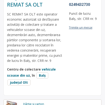
REMAT SA OLT
0249432730
Punct de lucru:
SC REMAT SA OLT este operator
Balș, str. CRR nr. 9
economic autorizat să desfăşoare
activităţi de colectare şi tratare a
Trimite un mesaj
vehiculelor scoase din uz,
dezmembrări auto, dezmembrarea
părtilor componente și sortarea lor,
predarea lor către reciclatori în
vederea coincinerării, recuperarii
energiei și materiilor prime, cu punct
de lucru în Balș, str. CRR nr. 9
Centru de colectare
vehicule
scoase din uz
, în
Balș
județul Olt
Hârtie și carton