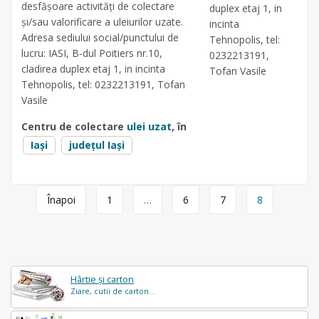
desfăşoare activităţi de colectare
duplex etaj 1, in
şi/sau valorificare a uleiurilor uzate.
incinta
Adresa sediului social/punctului de
Tehnopolis, tel:
lucru: IASI, B-dul Poitiers nr.10,
0232213191,
cladirea duplex etaj 1, in incinta
Tofan Vasile
Tehnopolis, tel: 0232213191, Tofan
Vasile
Centru de colectare
ulei uzat
, în
Iași
județul Iași
Page
Înapoi
1
…
6
7
8
navigation
Hârtie și carton
Ziare, cutii de carton...