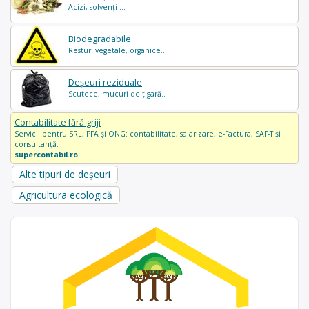
Acizi, solvenți ...
Biodegradabile
Resturi vegetale, organice..
Deșeuri reziduale
Scutece, mucuri de țigară..
Contabilitate fără griji
Servicii pentru SRL, PFA și ONG: contabilitate, salarizare, e-Factura, SAF-T și
consultanță.
supercontabil.ro
Alte tipuri de deșeuri
Agricultura ecologică