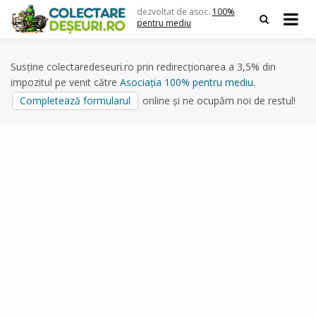
Skip
dezvoltat de asoc.
100%
to
pentru mediu
content
Susține colectaredeseuri.ro prin redirecționarea a 3,5% din
impozitul pe venit către
Asociația 100% pentru mediu
.
Completează formularul
online și ne ocupăm noi de restul!