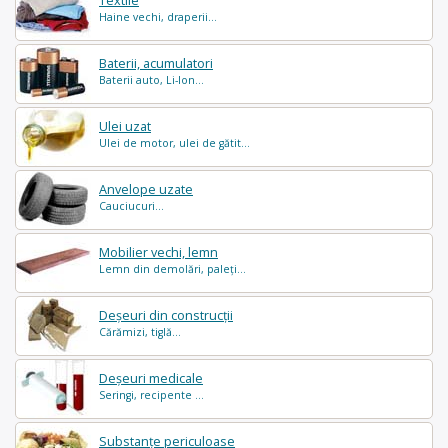
Textile
Haine vechi, draperii...
Baterii, acumulatori
Baterii auto, Li-Ion...
Ulei uzat
Ulei de motor, ulei de gătit...
Anvelope uzate
Cauciucuri...
Mobilier vechi, lemn
Lemn din demolări, paleți...
Deșeuri din construcții
Cărămizi, tiglă...
Deșeuri medicale
Seringi, recipente ...
Substanțe periculoase