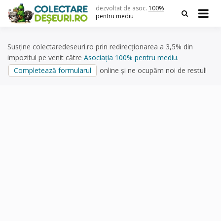
Skip
dezvoltat de asoc.
100%
to
pentru mediu
content
Susține colectaredeseuri.ro prin redirecționarea a 3,5% din
impozitul pe venit către
Asociația 100% pentru mediu
.
Completează formularul
online și ne ocupăm noi de restul!