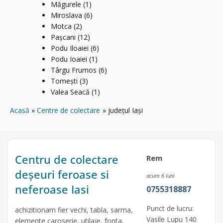
Măgurele
(1)
Miroslava
(6)
Motca
(2)
Pașcani
(12)
Podu Iloaiei
(6)
Podu Ioaiei
(1)
Târgu Frumos
(6)
Tomești
(3)
Valea Seacă
(1)
Acasă
Centre de colectare
județul Iași
Centru de colectare
Rem
deșeuri feroase si
acum 6 luni
neferoase Iasi
0755318887
Punct de lucru:
achizitionam fier vechi, tabla, sarma,
Vasile Lupu 140
elemente caroserie, utilaje, fonta,