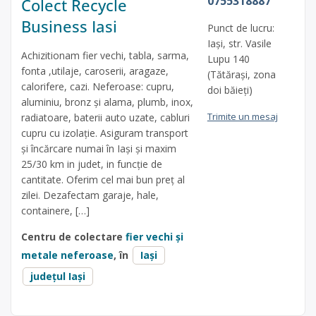
0755318887
Colect Recycle
Business Iasi
Punct de lucru:
Iași, str. Vasile
Achizitionam fier vechi, tabla, sarma,
Lupu 140
fonta ,utilaje, caroserii, aragaze,
(Tătărași, zona
calorifere, cazi. Neferoase: cupru,
doi băieți)
aluminiu, bronz și alama, plumb, inox,
Trimite un mesaj
radiatoare, baterii auto uzate, cabluri
cupru cu izolație. Asiguram transport
și încărcare numai în Iași și maxim
25/30 km in judet, in funcție de
cantitate. Oferim cel mai bun preț al
zilei. Dezafectam garaje, hale,
containere, […]
Centru de colectare
fier vechi și
metale neferoase
, în
Iași
județul Iași