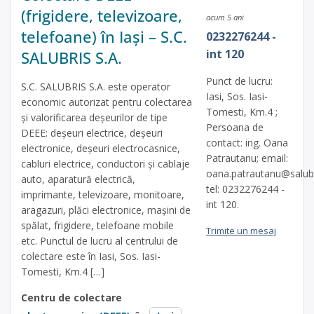
(frigidere, televizoare,
acum 5 ani
telefoane) în Iași – S.C.
0232276244 -
int 120
SALUBRIS S.A.
Punct de lucru:
S.C. SALUBRIS S.A. este operator
Iasi, Sos. Iasi-
economic autorizat pentru colectarea
Tomesti, Km.4 ;
și valorificarea deșeurilor de tipe
Persoana de
DEEE: deșeuri electrice, deșeuri
contact: ing. Oana
electronice, deșeuri electrocasnice,
Patrautanu; email:
cabluri electrice, conductori și cablaje
oana.patrautanu@salubr
auto, aparatură electrică,
tel: 0232276244 -
imprimante, televizoare, monitoare,
int 120.
aragazuri, plăci electronice, mașini de
spălat, frigidere, telefoane mobile
Trimite un mesaj
etc. Punctul de lucru al centrului de
colectare este în Iasi, Sos. Iasi-
Tomesti, Km.4 […]
Centru de colectare