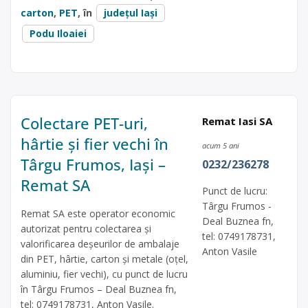
carton
,
PET
, în
județul Iași
Podu Iloaiei
Colectare PET-uri,
Remat Iasi SA
hârtie și fier vechi în
acum 5 ani
Târgu Frumos, Iași –
0232/236278
Remat SA
Punct de lucru:
Târgu Frumos -
Remat SA este operator economic
Deal Buznea fn,
autorizat pentru colectarea și
tel: 0749178731,
valorificarea deșeurilor de ambalaje
Anton Vasile
din PET, hârtie, carton și metale (oțel,
aluminiu, fier vechi), cu punct de lucru
în Târgu Frumos – Deal Buznea fn,
tel: 0749178731, Anton Vasile.