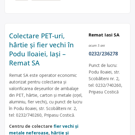
Colectare PET-uri,
Remat Iasi SA
hârtie și fier vechi în
acum 5 ani
Podu Iloaiei, Iași –
0232/236278
Remat SA
Punct de lucru:
Podu Iloaiei, str.
Remat SA este operator economic
Scobâlteni nr. 2,
autorizat pentru colectarea și
tel: 0232/740260,
valorificarea deșeurilor de ambalaje
Pripasu Costică
din PET, hârtie, carton și metale (oțel,
aluminiu, fier vechi), cu punct de lucru
în Podu Iloaiei, str. Scobâlteni nr. 2,
tel: 0232/740260, Pripasu Costică.
Centru de colectare
fier vechi și
metale neferoase
,
hârtie și