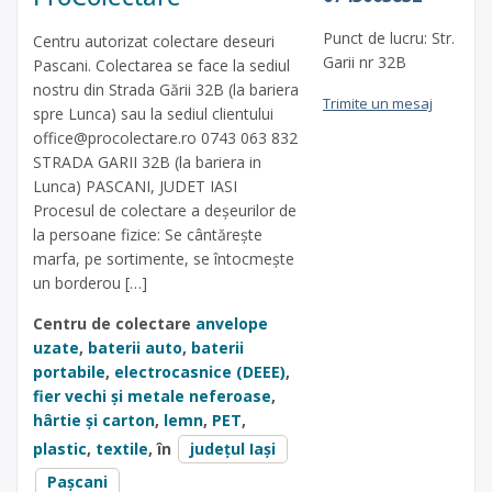
Punct de lucru: Str.
Centru autorizat colectare deseuri
Garii nr 32B
Pascani. Colectarea se face la sediul
nostru din Strada Gării 32B (la bariera
Trimite un mesaj
spre Lunca) sau la sediul clientului
office@procolectare.ro
0743 063 832
STRADA GARII 32B (la bariera in
Lunca) PASCANI, JUDET IASI
Procesul de colectare a deşeurilor de
la persoane fizice: Se cântăreşte
marfa, pe sortimente, se întocmeşte
un borderou […]
Centru de colectare
anvelope
uzate
,
baterii auto
,
baterii
portabile
,
electrocasnice (DEEE)
,
fier vechi și metale neferoase
,
hârtie și carton
,
lemn
,
PET
,
plastic
,
textile
, în
județul Iași
Pașcani