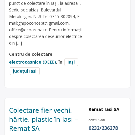
punct de colectare în Iași, la adresa: .
Sediu social:Iași Bulevardul
Metalurgiei, Nr.3 Tel.0745-302094; E-
mail:
ghipoconcept@gmail.com
,
office@ecoarena.ro
Pentru informații
despre colectarea deșeurilor electrice
din […]
Centru de colectare
electrocasnice (DEEE)
, în
Iași
județul Iași
Colectare fier vechi,
Remat Iasi SA
hârtie, plastic în Iasi –
acum 5 ani
Remat SA
0232/236278