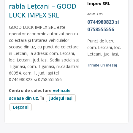
Impex SRL
rabla Lețcani – GOOD
LUCK IMPEX SRL
acum 3 ani
0744980823 si
GOOD LUCK IMPEX SRL este
0758555556
operator economic autorizat pentru
colectara și tratarea vehiculelor
Punct de lucru:
scoase din uz, cu punct de colectare
com. Letcani, loc.
în Lețcani, la adresa: com. Letcani,
Letcani, jud. Iași,
loc. Letcani, jud. Iași, Sediu social:sat
Trimite un mesaj
Tiganasi, com. Tiganasi, nr.cadastral
60954, cam. 1, jud. Iași tel
0744980823 si 0758555556
Centru de colectare
vehicule
scoase din uz
, în
județul Iași
Lețcani