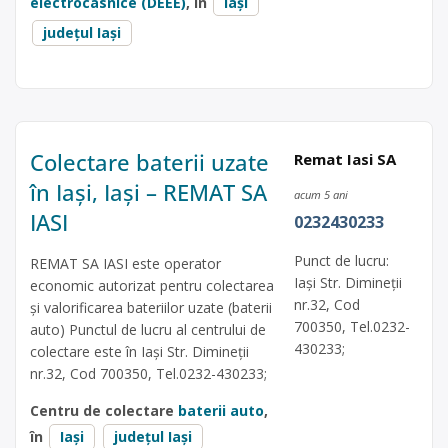
electrocasnice (DEEE)
, în
Iași
județul Iași
Colectare baterii uzate
Remat Iasi SA
în Iași, Iași – REMAT SA
acum 5 ani
IASI
0232430233
Punct de lucru:
REMAT SA IASI este operator
Iaşi Str. Dimineţii
economic autorizat pentru colectarea
nr.32, Cod
și valorificarea bateriilor uzate (baterii
700350, Tel.0232-
auto) Punctul de lucru al centrului de
430233;
colectare este în Iaşi Str. Dimineţii
nr.32, Cod 700350, Tel.0232-430233;
Centru de colectare
baterii auto
,
în
Iași
județul Iași