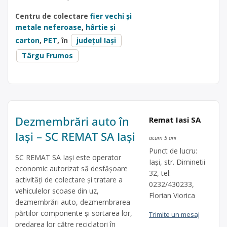
Centru de colectare
fier vechi și
metale neferoase
,
hârtie și
carton
,
PET
, în
județul Iași
Târgu Frumos
Dezmembrări auto în
Remat Iasi SA
Iași – SC REMAT SA Iași
acum 5 ani
Punct de lucru:
SC REMAT SA Iași este operator
Iași, str. Diminetii
economic autorizat să desfăşoare
32, tel:
activităţi de colectare şi tratare a
0232/430233,
vehiculelor scoase din uz,
Florian Viorica
dezmembrări auto, dezmembrarea
părtilor componente și sortarea lor,
Trimite un mesaj
predarea lor către reciclatori în