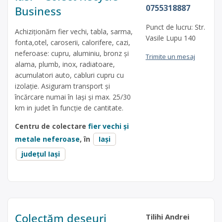
0755318887
Business
Punct de lucru: Str.
Achiziționăm fier vechi, tabla, sarma,
Vasile Lupu 140
fonta,otel, caroserii, calorifere, cazi,
neferoase: cupru, aluminiu, bronz și
Trimite un mesaj
alama, plumb, inox, radiatoare,
acumulatori auto, cabluri cupru cu
izolație. Asiguram transport și
încărcare numai în Iași și max. 25/30
km in judet în funcție de cantitate.
Centru de colectare
fier vechi și
metale neferoase
, în
Iași
județul Iași
Colectăm deșeuri
Tilihi Andrei