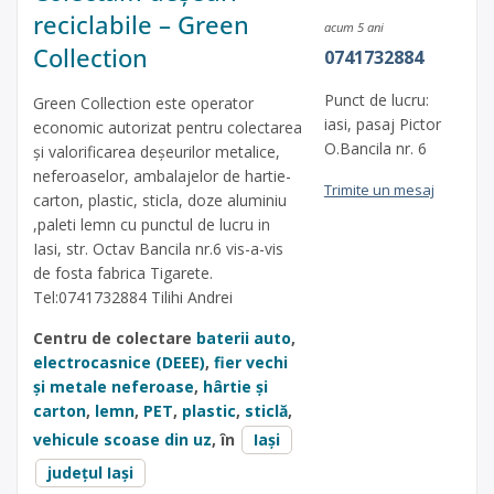
reciclabile – Green
acum 5 ani
Collection
0741732884
Punct de lucru:
Green Collection este operator
iasi, pasaj Pictor
economic autorizat pentru colectarea
O.Bancila nr. 6
și valorificarea deșeurilor metalice,
neferoaselor, ambalajelor de hartie-
Trimite un mesaj
carton, plastic, sticla, doze aluminiu
,paleti lemn cu punctul de lucru in
Iasi, str. Octav Bancila nr.6 vis-a-vis
de fosta fabrica Tigarete.
Tel:0741732884 Tilihi Andrei
Centru de colectare
baterii auto
,
electrocasnice (DEEE)
,
fier vechi
și metale neferoase
,
hârtie și
carton
,
lemn
,
PET
,
plastic
,
sticlă
,
vehicule scoase din uz
, în
Iași
județul Iași