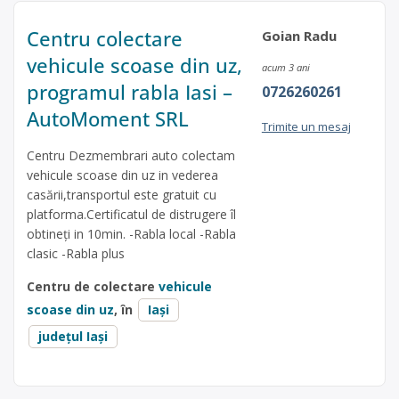
Centru colectare
Goian Radu
vehicule scoase din uz,
acum 3 ani
programul rabla Iasi –
0726260261
AutoMoment SRL
Trimite un mesaj
Centru Dezmembrari auto colectam
vehicule scoase din uz in vederea
casării,transportul este gratuit cu
platforma.Certificatul de distrugere îl
obtineți in 10min. -Rabla local -Rabla
clasic -Rabla plus
Centru de colectare
vehicule
scoase din uz
, în
Iași
județul Iași