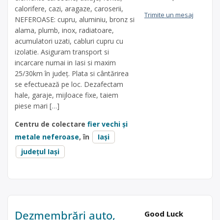
calorifere, cazi, aragaze, caroserii,
Trimite un mesaj
NEFEROASE: cupru, aluminiu, bronz si
alama, plumb, inox, radiatoare,
acumulatori uzati, cabluri cupru cu
izolatie. Asiguram transport si
incarcare numai in Iasi si maxim
25/30km în județ. Plata si cântărirea
se efectuează pe loc. Dezafectam
hale, garaje, mijloace fixe, taiem
piese mari […]
Centru de colectare
fier vechi și
metale neferoase
, în
Iași
județul Iași
Dezmembrări auto,
Good Luck