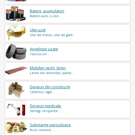
Baterii, acumulatori
Baterii auto, Li-Ion...
Ulei uzat
Ulei de motor, ulei de gătit...
Anvelope uzate
Cauciucuri...
Mobilier vechi, lemn
Lemn din demolări, paleți...
Deșeuri din construcții
Cărămizi, tiglă...
Deșeuri medicale
Seringi, recipente ...
Substanțe periculoase
Acizi, solvenți ...