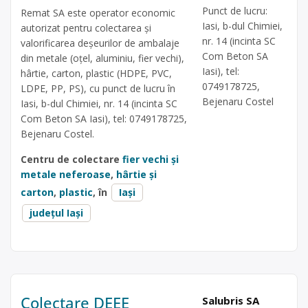
Punct de lucru:
Remat SA este operator economic
Iasi, b-dul Chimiei,
autorizat pentru colectarea și
nr. 14 (incinta SC
valorificarea deșeurilor de ambalaje
Com Beton SA
din metale (oțel, aluminiu, fier vechi),
Iasi), tel:
hârtie, carton, plastic (HDPE, PVC,
0749178725,
LDPE, PP, PS), cu punct de lucru în
Bejenaru Costel
Iasi, b-dul Chimiei, nr. 14 (incinta SC
Com Beton SA Iasi), tel: 0749178725,
Bejenaru Costel.
Centru de colectare
fier vechi și
metale neferoase
,
hârtie și
carton
,
plastic
, în
Iași
județul Iași
Colectare DEEE
Salubris SA