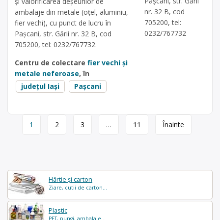
Pașcani, str. Gării
și valorificarea deșeurilor de
nr. 32 B, cod
ambalaje din metale (oțel, aluminiu,
705200, tel:
fier vechi), cu punct de lucru în
0232/767732
Pașcani, str. Gării nr. 32 B, cod
705200, tel: 0232/767732.
Centru de colectare
fier vechi și
metale neferoase
, în
județul Iași
Pașcani
Page
1
2
3
…
11
Înainte
navigation
Hârtie și carton
Ziare, cutii de carton...
Plastic
PET, pungi, ambalaje...