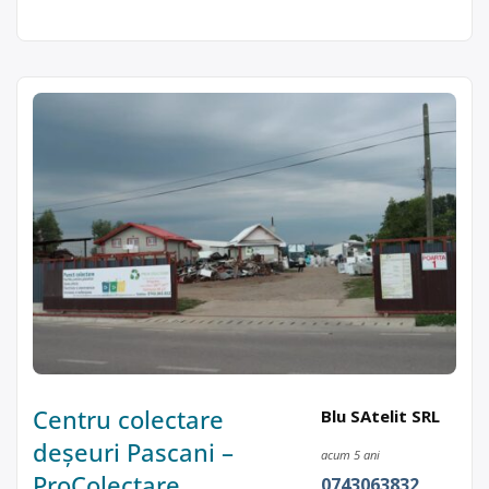
Centru colectare
Blu SAtelit SRL
deșeuri Pascani –
acum 5 ani
ProColectare
0743063832