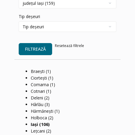
Tip deșeuri
Resetează filtrele
FILTREAZĂ
Braești
(1)
Ciortești
(1)
Comarna
(1)
Cotnari
(1)
Deleni
(2)
Hârlău
(3)
Hărmănești
(1)
Holboca
(2)
Iași
(106)
Lețcani
(2)