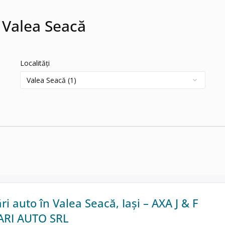
 Valea Seacă
Localități
 auto în Valea Seacă, Iași – AXA J & F
RI AUTO SRL