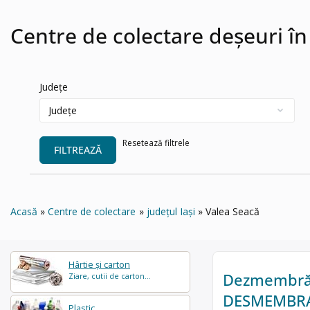
Centre de colectare deșeuri în
Județe
Resetează filtrele
FILTREAZĂ
Acasă
Centre de colectare
județul Iași
Valea Seacă
Hârtie și carton
Dezmembrări
Ziare, cutii de carton...
DESMEMBRA
Plastic