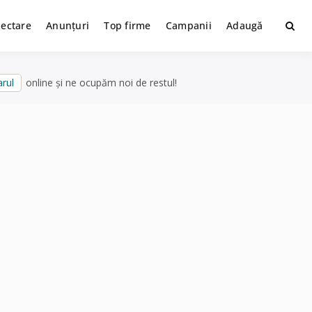
lectare
Anunțuri
Top firme
Campanii
Adaugă
rul
online și ne ocupăm noi de restul!