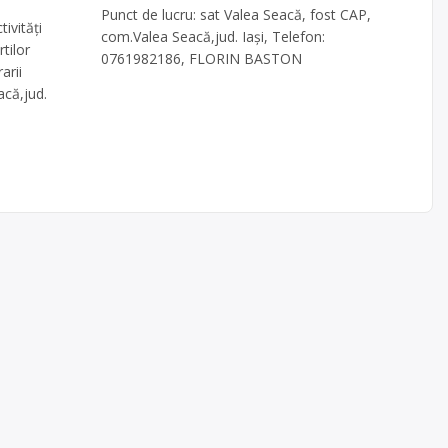
Punct de lucru: sat Valea Seacă, fost CAP,
vităţi
com.Valea Seacă,jud. Iași, Telefon:
tilor
0761982186, FLORIN BASTON
arii
acă,jud.