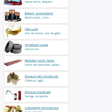
Haine vechi, draperii...
Baterii, acumulatori
Baterii auto, Li-Ion...
Ulei uzat
Ulei de motor, ulei de gătit...
Anvelope uzate
Cauciucuri...
Mobilier vechi, lemn
Lemn din demolări, paleți...
Deșeuri din construcții
Cărămizi, tiglă...
Deșeuri medicale
Seringi, recipente ...
Substanțe periculoase