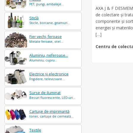
PET, pungi, ambalaje...
AXA J & F DESMEMBR
de colectare şi tra
Sticlă
componente și sortar
Sticle, borcane, geamuri...
energiei și materii
[…]
Fier vechi, feroase
Metale feroase, otel...
Centru de colect
Aluminiu, neferoase...
Aluminiu, cupru...
Electrice și electronice
Frigidere, televizoare...
Surse de iluminat
Becuri fluorescente, LED-uri...
Cartușe de imprimantă
toner, cartușe de cerneală...
Textile