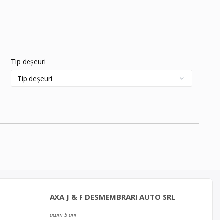
Tip deșeuri
AXA J & F DESMEMBRARI AUTO SRL
acum 5 ani