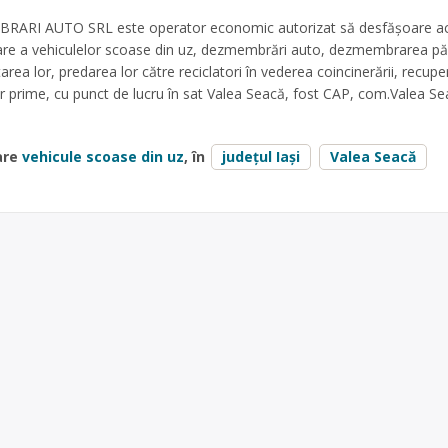
ARI AUTO SRL este operator economic autorizat să desfăşoare acti
tare a vehiculelor scoase din uz, dezmembrări auto, dezmembrarea păr
ea lor, predarea lor către reciclatori în vederea coincinerării, recuper
lor prime, cu punct de lucru în sat Valea Seacă, fost CAP, com.Valea Se
are
vehicule scoase din uz
, în
județul Iași
Valea Seacă