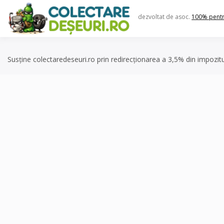
Skip
to
dezvoltat de asoc.
100% pent
content
Susține colectaredeseuri.ro prin redirecționarea a 3,5% din impozit