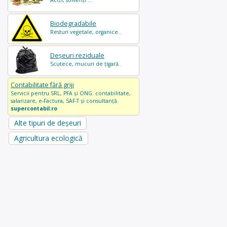
Acizi, solvenți ...
Biodegradabile
Resturi vegetale, organice..
Deșeuri reziduale
Scutece, mucuri de țigară..
Contabilitate fără griji
Servicii pentru SRL, PFA și ONG: contabilitate,
salarizare, e-Factura, SAF-T și consultanță.
supercontabil.ro
Alte tipuri de deșeuri
Agricultura ecologică