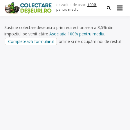
Skip
dezvoltat de asoc.
100%
to
pentru mediu
content
Susține colectaredeseuri.ro prin redirecționarea a 3,5% din
impozitul pe venit către
Asociația 100% pentru mediu
.
Completează formularul
online și ne ocupăm noi de restul!