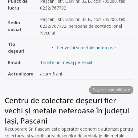
Punct de
Pașcani, str. Gării nr. 32 B, cod 705200, tel:
lucru
0232/767732
Pașcani, str. Gării nr. 32 B, cod 705200, tel:
Sediu
0232/767732, persoana de contact: Ionel
social
Neculai
Tip
fier vechi și metale neferoase
deșeuri:
Email
Trimite un mesaj pe email
Actualizare
acum 5 ani
Sugerați o modificare
Centru de colectare deșeuri fier
vechi și metale neferoase în județul
Iași, Pașcani
Recuperare Srl Pașcani este operator economic autorizat pentru
colectarea și valorificarea deșeurilor de ambalaje din metale