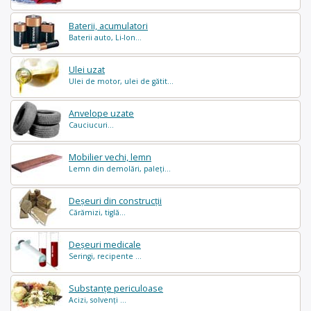
Baterii, acumulatori
Baterii auto, Li-Ion...
Ulei uzat
Ulei de motor, ulei de gătit...
Anvelope uzate
Cauciucuri...
Mobilier vechi, lemn
Lemn din demolări, paleți...
Deșeuri din construcții
Cărămizi, tiglă...
Deșeuri medicale
Seringi, recipente ...
Substanțe periculoase
Acizi, solvenți ...