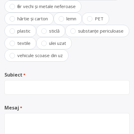
fier vechi și metale neferoase
hârtie și carton
lemn
PET
plastic
sticlă
substanțe periculoase
textile
ulei uzat
vehicule scoase din uz
Subiect
*
Mesaj
*