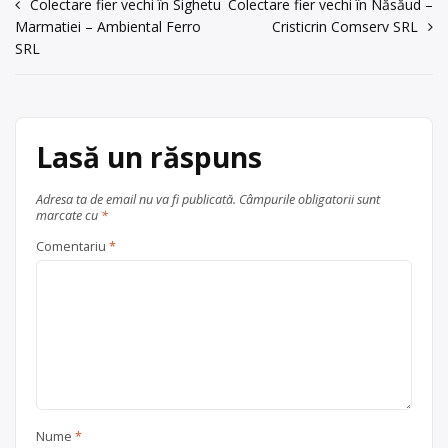
Navigare
Colectare fier vechi în Sighetu
Colectare fier vechi în Năsăud –
vechi), cu punct de lucru în Iasi, str.
acum 6 ani
Marmatiei – Ambiental Ferro
Cristicrin Comserv SRL
Sergent Grigore Ioan, nr. 7.
în
0378/104576
SRL
Centru de colectare
fier vechi și
articole
Trimite un mesaj
metale neferoase
,
hârtie și
carton
,
lemn
,
plastic
, în
Iași
județul Iași
Lasă un răspuns
Adresa ta de email nu va fi publicată.
Câmpurile obligatorii sunt
marcate cu
*
Comentariu
*
Nume
*