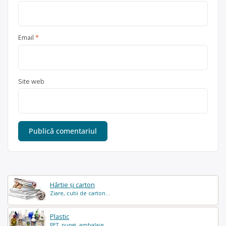
Email
*
Site web
Hârtie și carton
Ziare, cutii de carton...
Plastic
PET, pungi, ambalaje...