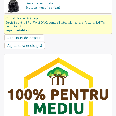
Deșeuri reziduale
Scutece, mucuri de țigară..
Contabilitate fără griji
Servicii pentru SRL, PFA și ONG: contabilitate, salarizare, e-Factura, SAF-T și
consultanță.
supercontabil.ro
Alte tipuri de deșeuri
Agricultura ecologică