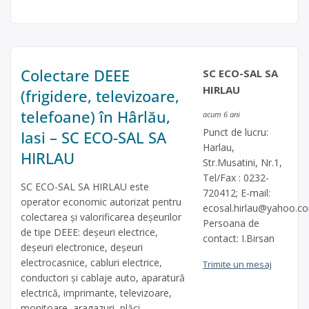
Colectare DEEE
SC ECO-SAL SA
HIRLAU
(frigidere, televizoare,
telefoane) în Hârlău,
acum 6 ani
Punct de lucru:
Iasi – SC ECO-SAL SA
Harlau,
HIRLAU
Str.Musatini, Nr.1,
Tel/Fax : 0232-
SC ECO-SAL SA HIRLAU este
720412; E-mail:
operator economic autorizat pentru
ecosal.hirlau@yahoo.c
colectarea și valorificarea deșeurilor
Persoana de
de tipe DEEE: deșeuri electrice,
contact: I.Birsan
deșeuri electronice, deșeuri
electrocasnice, cabluri electrice,
Trimite un mesaj
conductori și cablaje auto, aparatură
electrică, imprimante, televizoare,
monitoare, aragazuri, plăci