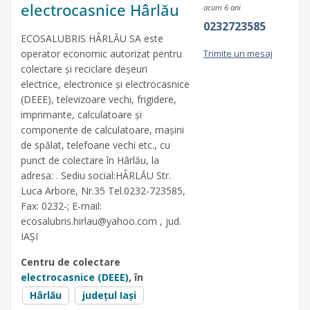
electrocasnice Hârlău
acum 6 ani
0232723585
ECOSALUBRIS HÂRLĂU SA este
operator economic autorizat pentru
Trimite un mesaj
colectare și reciclare deșeuri
electrice, electronice și electrocasnice
(DEEE), televizoare vechi, frigidere,
imprimante, calculatoare și
componente de calculatoare, mașini
de spălat, telefoane vechi etc., cu
punct de colectare în Hârlău, la
adresa: . Sediu social:HÂRLĂU Str.
Luca Arbore, Nr.35 Tel.0232-723585,
Fax: 0232-; E-mail:
ecosalubris.hirlau@yahoo.com
, jud.
IAȘI
Centru de colectare
electrocasnice (DEEE)
, în
Hârlău
județul Iași