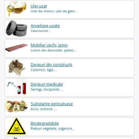
Ulei uzat
Ulei de motor, ulei de gătit...
Anvelope uzate
Cauciucuri...
Mobilier vechi, lemn
Lemn din demolări, paleți...
Deșeuri din construcții
Cărămizi, tiglă...
Deșeuri medicale
Seringi, recipente ...
Substanțe periculoase
Acizi, solvenți ...
Biodegradabile
Resturi vegetale, organice..