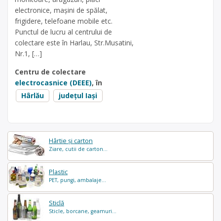
electronice, mașini de spălat,
frigidere, telefoane mobile etc.
Punctul de lucru al centrului de
colectare este în Harlau, Str.Musatini,
Nr.1, […]
Centru de colectare
electrocasnice (DEEE)
, în
Hârlău
județul Iași
Hârtie și carton
Ziare, cutii de carton...
Plastic
PET, pungi, ambalaje...
Sticlă
Sticle, borcane, geamuri...