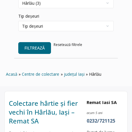
Tip deșeuri
Resetează filtrele
FILTREAZĂ
Acasă
Centre de colectare
județul Iași
Hârlău
Colectare hârtie și fier
Remat Iasi SA
vechi în Hârlău, Iași –
acum 5 ani
Remat SA
0232/721125