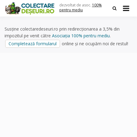
Skip
dezvoltat de asoc.
100%
to
pentru mediu
content
Susține colectaredeseuri.ro prin redirecționarea a 3,5% din
impozitul pe venit către
Asociația 100% pentru mediu
.
Completează formularul
online și ne ocupăm noi de restul!