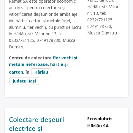
Punct de lucru:
Remat SA este operator economic
Hârlău, str. Viilor
autorizat pentru colectarea și
nr. 13, tel:
valorificarea deșeurilor de ambalaje
0232/721125,
din hârtie, carton și metale (oțel,
0749178730,
aluminiu, fier vechi), cu punct de lucru
Musca Dumitru
în Hârlău, str. Viilor nr. 13, tel:
0232/721125, 0749178730, Musca
Dumitru.
Centru de colectare
fier vechi și
metale neferoase
,
hârtie și
carton
, în
Hârlău
județul Iași
Colectare deșeuri
Ecosalubris
Hârlău SA
electrice și