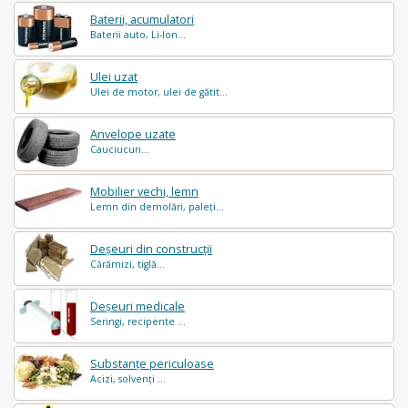
Baterii, acumulatori
Baterii auto, Li-Ion...
Ulei uzat
Ulei de motor, ulei de gătit...
Anvelope uzate
Cauciucuri...
Mobilier vechi, lemn
Lemn din demolări, paleți...
Deșeuri din construcții
Cărămizi, tiglă...
Deșeuri medicale
Seringi, recipente ...
Substanțe periculoase
Acizi, solvenți ...