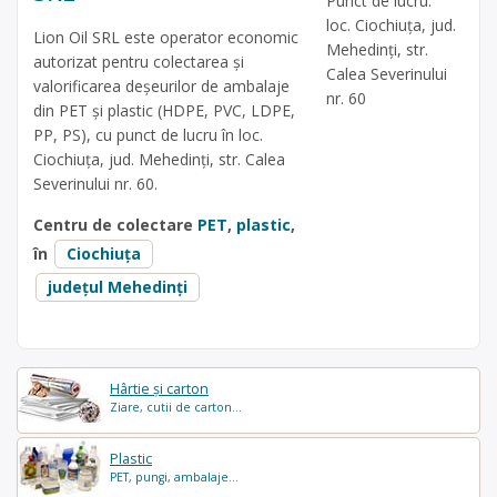
Punct de lucru:
loc. Ciochiuța, jud.
Lion Oil SRL este operator economic
Mehedinți, str.
autorizat pentru colectarea și
Calea Severinului
valorificarea deșeurilor de ambalaje
nr. 60
din PET și plastic (HDPE, PVC, LDPE,
PP, PS), cu punct de lucru în loc.
Ciochiuța, jud. Mehedinți, str. Calea
Severinului nr. 60.
Centru de colectare
PET
,
plastic
,
în
Ciochiuța
județul Mehedinți
Hârtie și carton
Ziare, cutii de carton...
Plastic
PET, pungi, ambalaje...