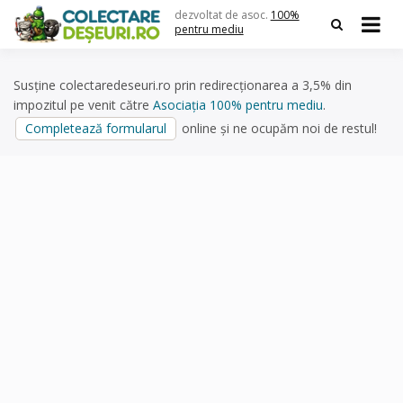
Skip
dezvoltat de asoc.
100%
to
pentru mediu
content
Susține colectaredeseuri.ro prin redirecționarea a 3,5% din
impozitul pe venit către
Asociația 100% pentru mediu
.
Completează formularul
online și ne ocupăm noi de restul!