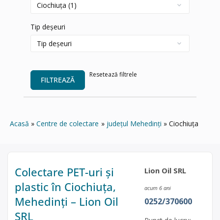
Tip deșeuri
Resetează filtrele
FILTREAZĂ
Acasă
Centre de colectare
județul Mehedinți
Ciochiuța
Colectare PET-uri și
Lion Oil SRL
plastic în Ciochiuța,
acum 6 ani
Mehedinți – Lion Oil
0252/370600
SRL