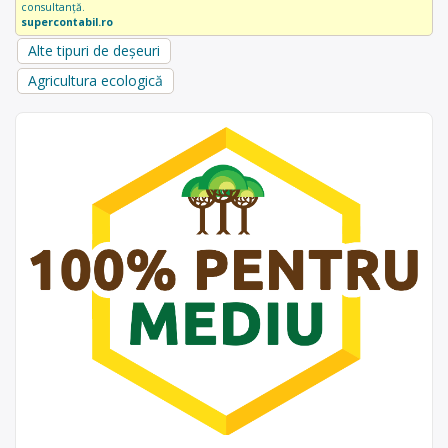
consultanță.
supercontabil.ro
Alte tipuri de deșeuri
Agricultura ecologică