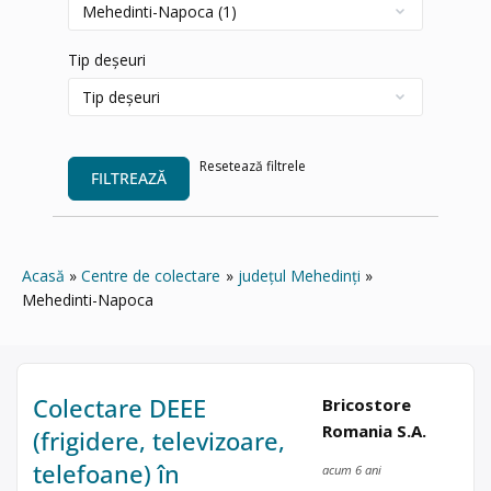
Tip deșeuri
Resetează filtrele
FILTREAZĂ
Acasă
Centre de colectare
județul Mehedinți
Mehedinti-Napoca
Colectare DEEE
Bricostore
Romania S.A.
(frigidere, televizoare,
telefoane) în
acum 6 ani