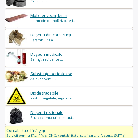
Cauciucuri...
Mobilier vechi, lemn
Lemn din demolări, paleți...
Deșeuri din construcții
Cărămizi, tiglă...
Deșeuri medicale
Seringi, recipente ...
Substanțe periculoase
Acizi, solvenți ...
Biodegradabile
Resturi vegetale, organice..
Deșeuri reziduale
Scutece, mucuri de țigară..
Contabilitate fără griji
Servicii pentru SRL, PFA și ONG: contabilitate, salarizare, e-Factura, SAF-T și