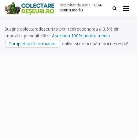
Skip
dezvoltat de asoc.
100%
to
pentru mediu
content
Susține colectaredeseuri.ro prin redirecționarea a 3,5% din
impozitul pe venit către
Asociația 100% pentru mediu
.
Completează formularul
online și ne ocupăm noi de restul!