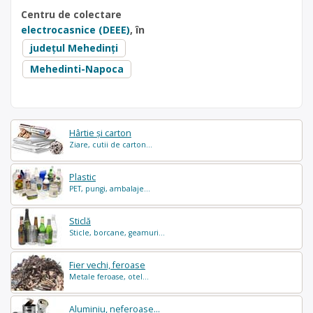
Centru de colectare
electrocasnice (DEEE)
, în
județul Mehedinți
Mehedinti-Napoca
Hârtie și carton
Ziare, cutii de carton...
Plastic
PET, pungi, ambalaje...
Sticlă
Sticle, borcane, geamuri...
Fier vechi, feroase
Metale feroase, otel...
Aluminiu, neferoase...