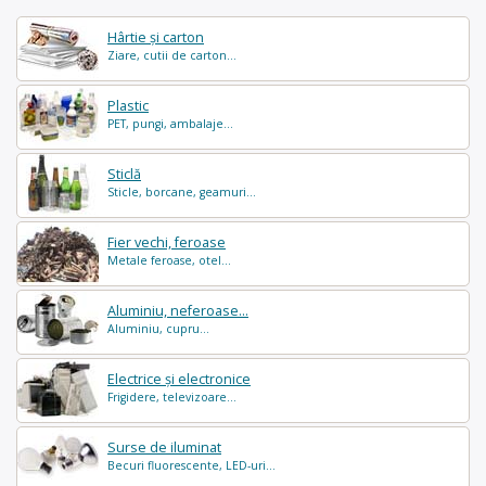
Hârtie și carton
Ziare, cutii de carton...
Plastic
PET, pungi, ambalaje...
Sticlă
Sticle, borcane, geamuri...
Fier vechi, feroase
Metale feroase, otel...
Aluminiu, neferoase...
Aluminiu, cupru...
Electrice și electronice
Frigidere, televizoare...
Surse de iluminat
Becuri fluorescente, LED-uri...