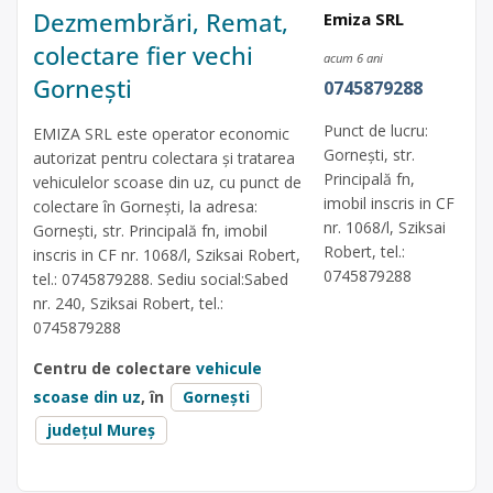
Dezmembrări, Remat,
Emiza SRL
colectare fier vechi
acum 6 ani
Gornești
0745879288
Punct de lucru:
EMIZA SRL este operator economic
Gornești, str.
autorizat pentru colectara și tratarea
Principală fn,
vehiculelor scoase din uz, cu punct de
imobil inscris in CF
colectare în Gornești, la adresa:
nr. 1068/l, Sziksai
Gornești, str. Principală fn, imobil
Robert, tel.:
inscris in CF nr. 1068/l, Sziksai Robert,
0745879288
tel.: 0745879288. Sediu social:Sabed
nr. 240, Sziksai Robert, tel.:
0745879288
Centru de colectare
vehicule
scoase din uz
, în
Gornești
județul Mureș