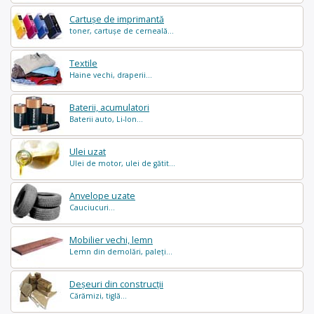
Cartușe de imprimantă
toner, cartușe de cerneală...
Textile
Haine vechi, draperii...
Baterii, acumulatori
Baterii auto, Li-Ion...
Ulei uzat
Ulei de motor, ulei de gătit...
Anvelope uzate
Cauciucuri...
Mobilier vechi, lemn
Lemn din demolări, paleți...
Deșeuri din construcții
Cărămizi, tiglă...