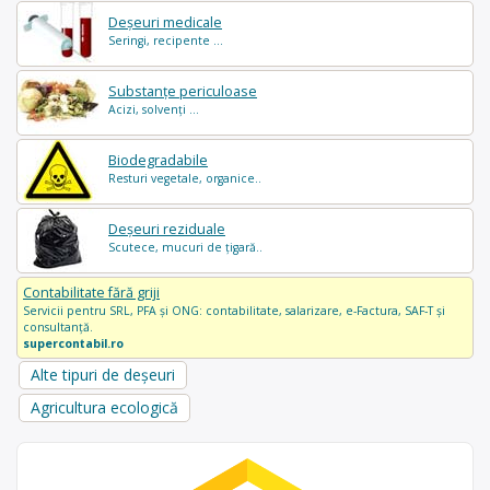
Deșeuri medicale
Seringi, recipente ...
Substanțe periculoase
Acizi, solvenți ...
Biodegradabile
Resturi vegetale, organice..
Deșeuri reziduale
Scutece, mucuri de țigară..
Contabilitate fără griji
Servicii pentru SRL, PFA și ONG: contabilitate, salarizare, e-Factura, SAF-T și
consultanță.
supercontabil.ro
Alte tipuri de deșeuri
Agricultura ecologică