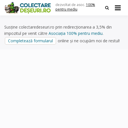
Skip
dezvoltat de asoc.
100%
to
pentru mediu
content
Susține colectaredeseuri.ro prin redirecționarea a 3,5% din
impozitul pe venit către
Asociația 100% pentru mediu
.
Completează formularul
online și ne ocupăm noi de restul!