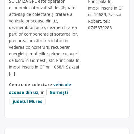
SC EMIZA SRL este operator
Principala fn,
economic autorizat să desfăşoare
imobil inscris in CF
activităţi de colectare şi tratare a
nr. 1068/l, Sziksai
vehiculelor scoase din uz,
Robert, tel.:
dezmembrări auto, dezmembrarea
0745879288
părtilor componente și sortarea lor,
predarea lor către reciclatori în
vederea coincinerării, recuperarii
energiei și materiilor prime, cu punct
de lucru în Gornesti, str. Principala fn,
imobil inscris in CF nr. 1068/l, Sziksai
[…]
Centru de colectare
vehicule
scoase din uz
, în
Gornești
județul Mureș