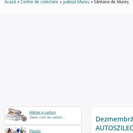
Acasă
Centre de colectare
județul Mureș
Sântana de Mureș
Hârtie și carton
Dezmembrăr
Ziare, cutii de carton...
AUTOSZILE
Plastic