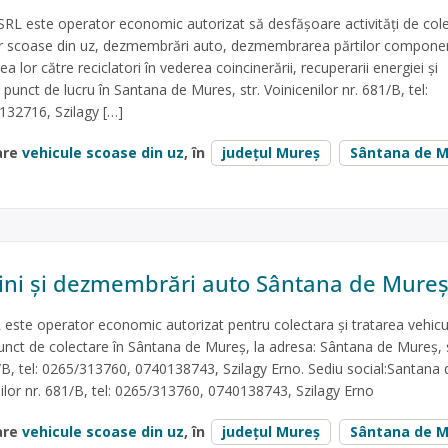
 este operator economic autorizat să desfăşoare activităţi de cole
lor scoase din uz, dezmembrări auto, dezmembrarea părtilor componen
a lor către reciclatori în vederea coincinerării, recuperarii energiei și
 punct de lucru în Santana de Mures, str. Voinicenilor nr. 681/B, tel:
32716, Szilagy […]
are
vehicule scoase din uz
, în
județul Mureș
Sântana de M
ini și dezmembrări auto Sântana de Mure
te operator economic autorizat pentru colectara și tratarea vehicu
unct de colectare în Sântana de Mureș, la adresa: Sântana de Mureș, s
1/B, tel: 0265/313760, 0740138743, Szilagy Erno. Sediu social:Santana 
nilor nr. 681/B, tel: 0265/313760, 0740138743, Szilagy Erno
are
vehicule scoase din uz
, în
județul Mureș
Sântana de M