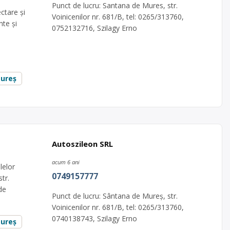
Punct de lucru: Santana de Mures, str.
ctare şi
Voinicenilor nr. 681/B, tel: 0265/313760,
te și
0752132716, Szilagy Erno
ureș
ș
Autoszileon SRL
acum 6 ani
lelor
0749157777
tr.
de
Punct de lucru: Sântana de Mureș, str.
Voinicenilor nr. 681/B, tel: 0265/313760,
0740138743, Szilagy Erno
ureș