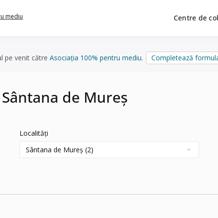
ru mediu
Centre de co
ul pe venit către
Asociația 100% pentru mediu
.
Completează formula
n Sântana de Mureș
Localități