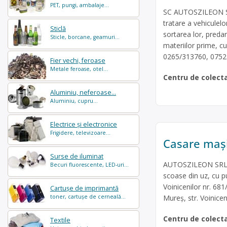
PET, pungi, ambalaje...
SC AUTOSZILEON SRL
tratare a vehicule
Sticlă
sortarea lor, predare
Sticle, borcane, geamuri...
materiilor prime, cu
0265/313760, 07521
Fier vechi, feroase
Metale feroase, otel...
Centru de colect
Aluminiu, neferoase...
Aluminiu, cupru...
Electrice și electronice
Frigidere, televizoare...
Casare maș
Surse de iluminat
AUTOSZILEON SRL es
Becuri fluorescente, LED-uri...
scoase din uz, cu p
Voinicenilor nr. 68
Cartușe de imprimantă
Mureș, str. Voinice
toner, cartușe de cerneală...
Centru de colect
Textile