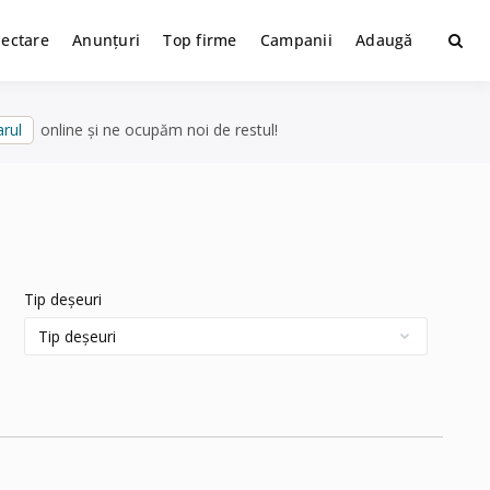
lectare
Anunțuri
Top firme
Campanii
Adaugă
rul
online și ne ocupăm noi de restul!
Tip deșeuri