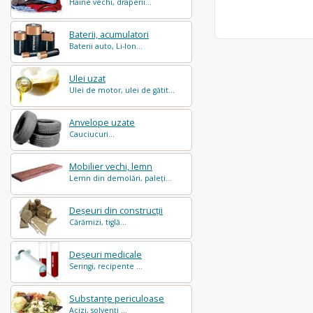
Haine vechi, draperii...
Baterii, acumulatori
Baterii auto, Li-Ion...
Ulei uzat
Ulei de motor, ulei de gătit...
Anvelope uzate
Cauciucuri...
Mobilier vechi, lemn
Lemn din demolări, paleți...
Deșeuri din construcții
Cărămizi, tiglă...
Deșeuri medicale
Seringi, recipente ...
Substanțe periculoase
Acizi, solvenți ...