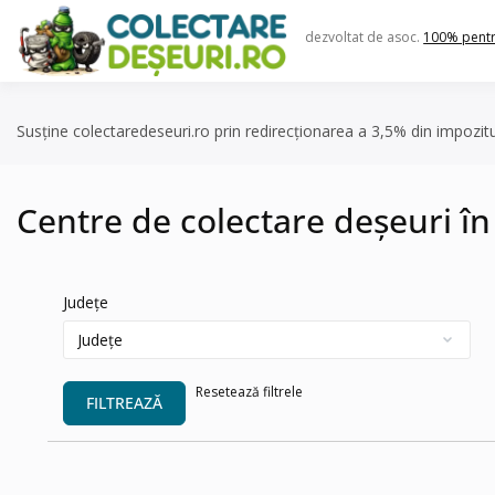
Skip
to
dezvoltat de asoc.
100% pent
content
Susține colectaredeseuri.ro prin redirecționarea a 3,5% din impozit
Centre de colectare deșeuri î
Județe
Resetează filtrele
FILTREAZĂ