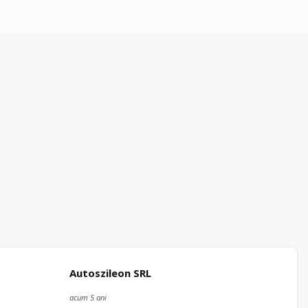
Autoszileon SRL
acum 5 ani