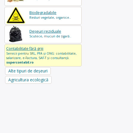
Biodegradabile
Resturi vegetale, organice..
Deșeuri reziduale
Scutece, mucuri de țigară..
Contabilitate fără griji
Servicii pentru SRL, PFA și ONG: contabilitate,
salarizare, e-Factura, SAF-T și consultanță.
supercontabil.ro
Alte tipuri de deșeuri
Agricultura ecologică