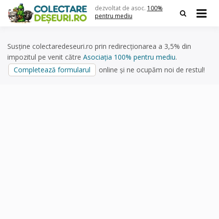
Skip
dezvoltat de asoc.
100%
to
pentru mediu
content
Susține colectaredeseuri.ro prin redirecționarea a 3,5% din
impozitul pe venit către
Asociația 100% pentru mediu
.
Completează formularul
online și ne ocupăm noi de restul!