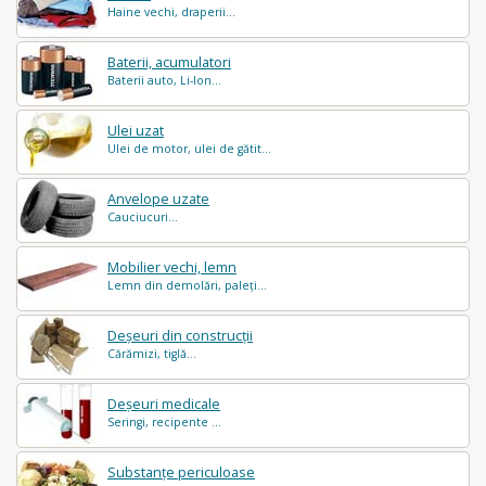
Haine vechi, draperii...
Baterii, acumulatori
Baterii auto, Li-Ion...
Ulei uzat
Ulei de motor, ulei de gătit...
Anvelope uzate
Cauciucuri...
Mobilier vechi, lemn
Lemn din demolări, paleți...
Deșeuri din construcții
Cărămizi, tiglă...
Deșeuri medicale
Seringi, recipente ...
Substanțe periculoase