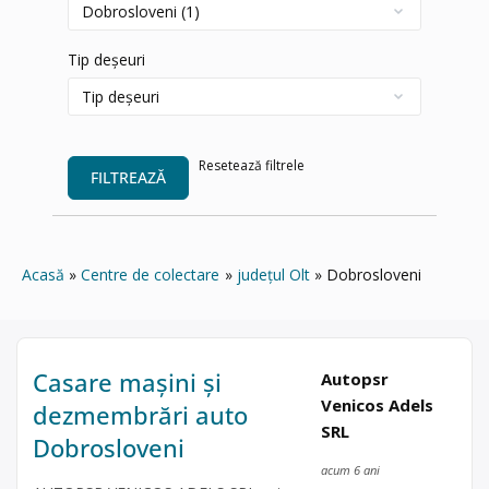
Tip deșeuri
Resetează filtrele
FILTREAZĂ
Acasă
Centre de colectare
județul Olt
Dobrosloveni
Casare mașini și
Autopsr
Venicos Adels
dezmembrări auto
SRL
Dobrosloveni
acum 6 ani