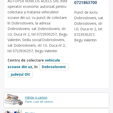
AUTOPSR VENICOS ADELS SRL este
0721863700
operator economic autorizat pentru
colectara și tratarea vehiculelor
Punct de lucru:
scoase din uz, cu punct de colectare
Dobrosloveni, sat
în Dobrosloveni, la adresa:
Dobrosloveni, str
Dobrosloveni, sat Dobrosloveni, str
I.G. Duca nr 2, tel
I.G. Duca nr 2, tel 0723930257, Begu
0723930257,
Valentin. Sediu social:Dobrosloveni,
Begu Valentin
sat Dobrosloveni, str I.G. Duca nr 2,
tel 0723930257, Begu Valentin
Centru de colectare
vehicule
scoase din uz
, în
Dobrosloveni
județul Olt
Hârtie și carton
Ziare, cutii de carton...