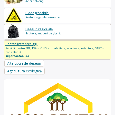
Acizi, solvenți ...
Biodegradabile
Resturi vegetale, organice..
Deșeuri reziduale
Scutece, mucuri de țigară..
Contabilitate fără griji
Servicii pentru SRL, PFA și ONG: contabilitate, salarizare, e-Factura, SAF-T și
consultanță.
supercontabil.ro
Alte tipuri de deșeuri
Agricultura ecologică