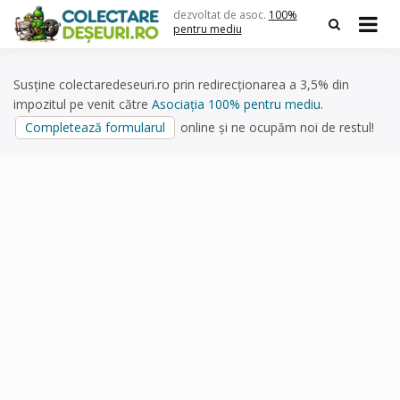
Skip
dezvoltat de asoc.
100%
to
pentru mediu
content
Susține colectaredeseuri.ro prin redirecționarea a 3,5% din
impozitul pe venit către
Asociația 100% pentru mediu
.
Completează formularul
online și ne ocupăm noi de restul!