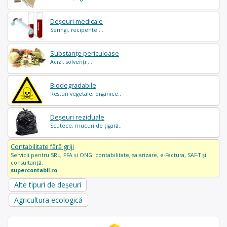
Deșeuri medicale
Seringi, recipente ...
Substanțe periculoase
Acizi, solvenți ...
Biodegradabile
Resturi vegetale, organice..
Deșeuri reziduale
Scutece, mucuri de țigară..
Contabilitate fără griji
Servicii pentru SRL, PFA și ONG: contabilitate, salarizare, e-Factura, SAF-T și
consultanță.
supercontabil.ro
Alte tipuri de deșeuri
Agricultura ecologică