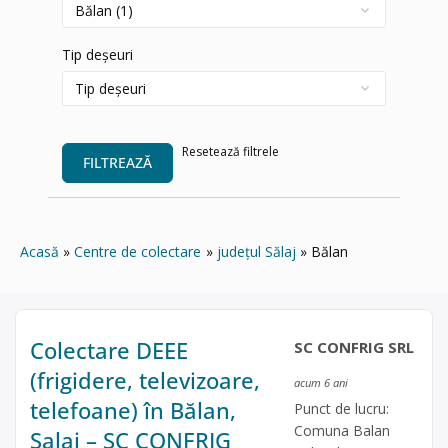
Tip deșeuri
Resetează filtrele
FILTREAZĂ
Acasă
Centre de colectare
județul Sălaj
Bălan
Colectare DEEE
SC CONFRIG SRL
(frigidere, televizoare,
acum 6 ani
telefoane) în Bălan,
Punct de lucru:
Comuna Balan
Salaj – SC CONFRIG