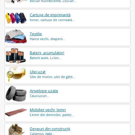
Becuri fluorescente, LED-uri...
Cartușe de imprimantă
toner, cartușe de cerneală...
Textile
Haine vechi, draperii...
Baterii, acumulatori
Baterii auto, Li-Ion...
Ulei uzat
Ulei de motor, ulei de gătit...
Anvelope uzate
Cauciucuri...
Mobilier vechi, lemn
Lemn din demolări, paleți...
Deșeuri din construcții
Cărămizi, tiglă...