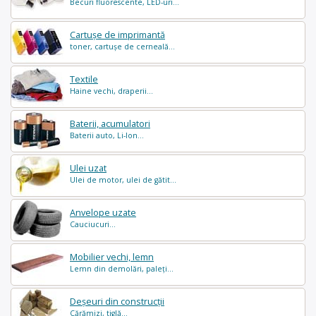
Becuri fluorescente, LED-uri...
Cartușe de imprimantă
toner, cartușe de cerneală...
Textile
Haine vechi, draperii...
Baterii, acumulatori
Baterii auto, Li-Ion...
Ulei uzat
Ulei de motor, ulei de gătit...
Anvelope uzate
Cauciucuri...
Mobilier vechi, lemn
Lemn din demolări, paleți...
Deșeuri din construcții
Cărămizi, tiglă...