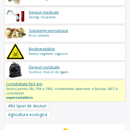
Deșeuri medicale
Seringi, recipente ...
Substanțe periculoase
Acizi, solvenți ...
Biodegradabile
Resturi vegetale, organice..
Deșeuri reziduale
Scutece, mucuri de țigară..
Contabilitate fără griji
Servicii pentru SRL, PFA și ONG: contabilitate, salarizare, e-Factura, SAF-T și
consultanță.
supercontabil.ro
Alte tipuri de deșeuri
Agricultura ecologică