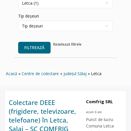
Tip deșeuri
Resetează filtrele
FILTREAZĂ
Acasă
Centre de colectare
județul Sălaj
Letca
Colectare DEEE
Comfrig SRL
(frigidere, televizoare,
acum 6 ani
telefoane) în Letca,
Punct de lucru:
Comuna Letca
Salaj – SC COMFRIG