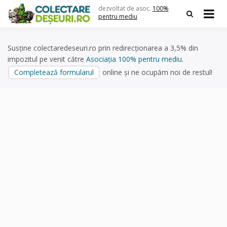
Skip
dezvoltat de asoc.
100%
to
pentru mediu
content
Susține colectaredeseuri.ro prin redirecționarea a 3,5% din
impozitul pe venit către
Asociația 100% pentru mediu
.
Completează formularul
online și ne ocupăm noi de restul!