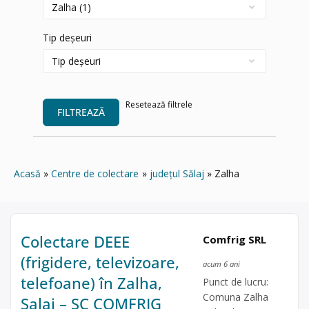
Tip deșeuri
Resetează filtrele
FILTREAZĂ
Acasă
Centre de colectare
județul Sălaj
Zalha
Colectare DEEE
Comfrig SRL
(frigidere, televizoare,
acum 6 ani
telefoane) în Zalha,
Punct de lucru:
Comuna Zalha
Salaj – SC COMFRIG