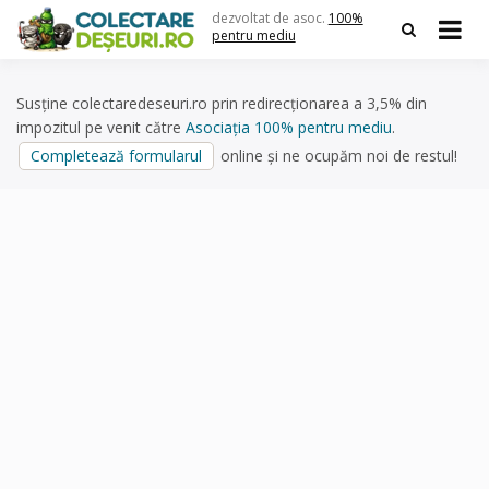
Skip
dezvoltat de asoc.
100%
to
pentru mediu
content
Susține colectaredeseuri.ro prin redirecționarea a 3,5% din
impozitul pe venit către
Asociația 100% pentru mediu
.
Completează formularul
online și ne ocupăm noi de restul!