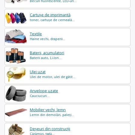
Becuri fluorescente, LED-uri...
Cartușe de imprimantă
toner, cartușe de cerneală...
Textile
Haine vechi, draperii...
Baterii, acumulatori
Baterii auto, Li-Ion...
Ulei uzat
Ulei de motor, ulei de gătit...
Anvelope uzate
Cauciucuri...
Mobilier vechi, lemn
Lemn din demolări, paleți...
Deșeuri din construcții
Cărămizi, tiglă...