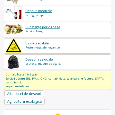
Deșeuri medicale
Seringi, recipente ...
Substanțe periculoase
Acizi, solvenți ...
Biodegradabile
Resturi vegetale, organice..
Deșeuri reziduale
Scutece, mucuri de țigară..
Contabilitate fără griji
Servicii pentru SRL, PFA și ONG: contabilitate, salarizare, e-Factura, SAF-T și
consultanță.
supercontabil.ro
Alte tipuri de deșeuri
Agricultura ecologică