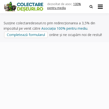
Skip
dezvoltat de asoc.
100%
to
pentru mediu
content
Susține colectaredeseuri.ro prin redirecționarea a 3,5% din
impozitul pe venit către
Asociația 100% pentru mediu
.
Completează formularul
online și ne ocupăm noi de restul!