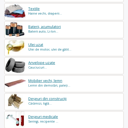
Textile
Haine vechi, draperii...
Baterii, acumulatori
Baterii auto, Li-Ion...
Ulei uzat
Ulei de motor, ulei de gătit...
Anvelope uzate
Cauciucuri...
Mobilier vechi, lemn
Lemn din demolări, paleți...
Deșeuri din construcții
Cărămizi, tiglă...
Deșeuri medicale
Seringi, recipente ...