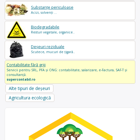
Substanțe periculoase
Acizi, solvenți ...
Biodegradabile
Resturi vegetale, organice..
Deșeuri reziduale
Scutece, mucuri de țigară..
Contabilitate fără griji
Servicii pentru SRL, PFA și ONG: contabilitate, salarizare, e-Factura, SAF-T și
consultanță.
supercontabil.ro
Alte tipuri de deșeuri
Agricultura ecologică