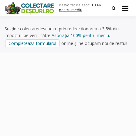
Skip
dezvoltat de asoc.
100%
to
pentru mediu
content
Susține colectaredeseuri.ro prin redirecționarea a 3,5% din
impozitul pe venit către
Asociația 100% pentru mediu
.
Completează formularul
online și ne ocupăm noi de restul!