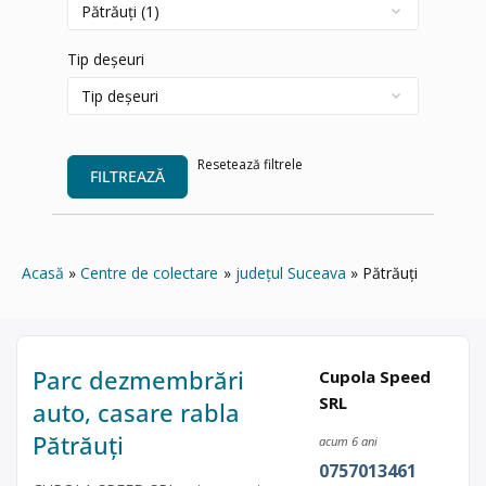
Tip deșeuri
Resetează filtrele
FILTREAZĂ
Acasă
Centre de colectare
județul Suceava
Pătrăuți
Parc dezmembrări
Cupola Speed
SRL
auto, casare rabla
Pătrăuți
acum 6 ani
0757013461