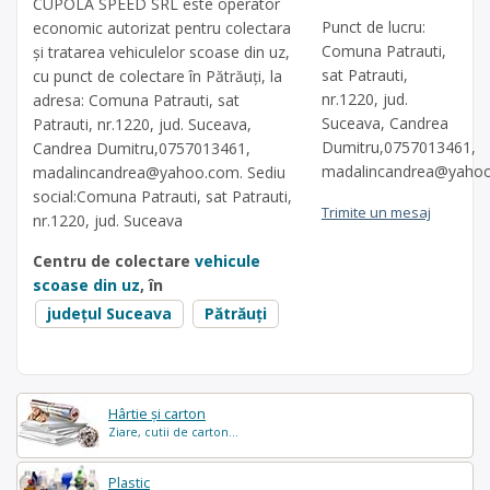
CUPOLA SPEED SRL este operator
Punct de lucru:
economic autorizat pentru colectara
Comuna Patrauti,
și tratarea vehiculelor scoase din uz,
sat Patrauti,
cu punct de colectare în Pătrăuți, la
nr.1220, jud.
adresa: Comuna Patrauti, sat
Suceava, Candrea
Patrauti, nr.1220, jud. Suceava,
Dumitru,0757013461,
Candrea Dumitru,0757013461,
madalincandrea@yaho
madalincandrea@yahoo.com
. Sediu
social:Comuna Patrauti, sat Patrauti,
Trimite un mesaj
nr.1220, jud. Suceava
Centru de colectare
vehicule
scoase din uz
, în
județul Suceava
Pătrăuți
Hârtie și carton
Ziare, cutii de carton...
Plastic