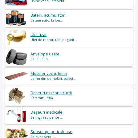
Haine vechi, draperii...
Baterii, acumulatori
Baterii auto, Li-Ion...
Ulei uzat
Ulei de motor, ulei de gătit...
Anvelope uzate
Cauciucuri...
Mobilier vechi, lemn
Lemn din demolări, paleți...
Deșeuri din construcții
Cărămizi, tiglă...
Deșeuri medicale
Seringi, recipente ...
Substanțe periculoase
Acizi, solvenți ...