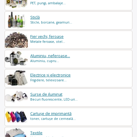
PET, pungi, ambalaje...
Sticlă
Sticle, borcane, geamuri...
Fier vechi, feroase
Metale feroase, otel...
Aluminiu, neferoase...
Aluminiu, cupru...
Electrice și electronice
Frigidere, televizoare...
Surse de iluminat
Becuri fluorescente, LED-uri...
Cartușe de imprimantă
toner, cartușe de cerneală...
Textile