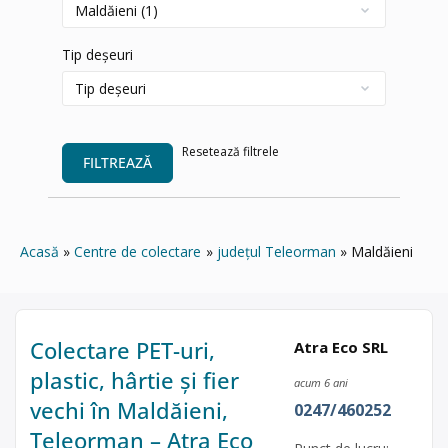
Tip deșeuri
Resetează filtrele
FILTREAZĂ
Acasă
Centre de colectare
județul Teleorman
Maldăieni
Colectare PET-uri,
Atra Eco SRL
plastic, hârtie și fier
acum 6 ani
vechi în Maldăieni,
0247/460252
Teleorman – Atra Eco