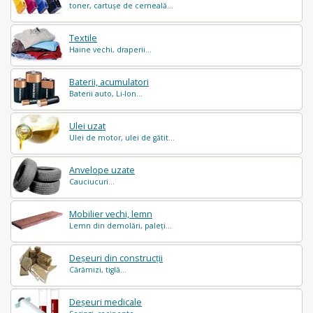
toner, cartușe de cerneală...
Textile
Haine vechi, draperii...
Baterii, acumulatori
Baterii auto, Li-Ion...
Ulei uzat
Ulei de motor, ulei de gătit...
Anvelope uzate
Cauciucuri...
Mobilier vechi, lemn
Lemn din demolări, paleți...
Deșeuri din construcții
Cărămizi, tiglă...
Deșeuri medicale