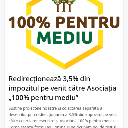
Redirecționează 3,5% din
impozitul pe venit către Asociația
„100% pentru mediu”
Susține proiectele noastre și colectarea separată a
deșeurilor prin redirecționarea a 3,5% din impozitul pe venit
către colectaredeseuri.ro și Asociația 100% pentru mediu.
Completează formularul online și ne ocupăm noi de restul!