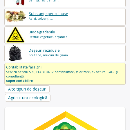
Seringi, recipente ...
Substanțe periculoase
Acizi, solvenți ...
Biodegradabile
Resturi vegetale, organice..
Deșeuri reziduale
Scutece, mucuri de țigară..
Contabilitate fără griji
Servicii pentru SRL, PFA și ONG: contabilitate, salarizare, e-Factura, SAF-T și
consultanță.
supercontabil.ro
Alte tipuri de deșeuri
Agricultura ecologică