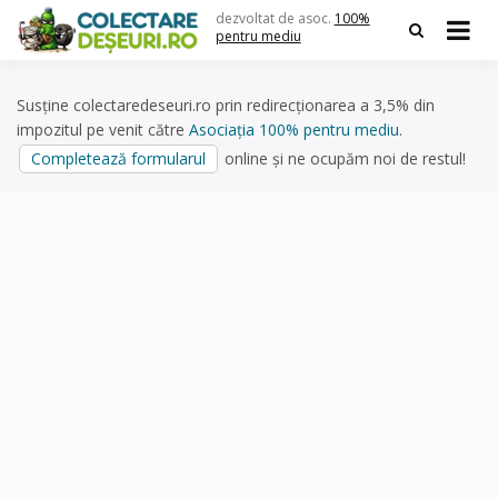
Skip
dezvoltat de asoc.
100%
to
pentru mediu
content
Susține colectaredeseuri.ro prin redirecționarea a 3,5% din
impozitul pe venit către
Asociația 100% pentru mediu
.
Completează formularul
online și ne ocupăm noi de restul!