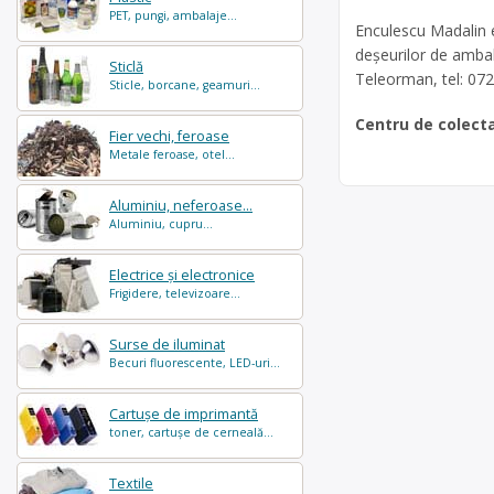
PET, pungi, ambalaje...
Enculescu Madalin e
deșeurilor de ambal
Sticlă
Teleorman, tel: 07
Sticle, borcane, geamuri...
Centru de colect
Fier vechi, feroase
Metale feroase, otel...
Aluminiu, neferoase...
Aluminiu, cupru...
Electrice și electronice
Frigidere, televizoare...
Surse de iluminat
Becuri fluorescente, LED-uri...
Cartușe de imprimantă
toner, cartușe de cerneală...
Textile