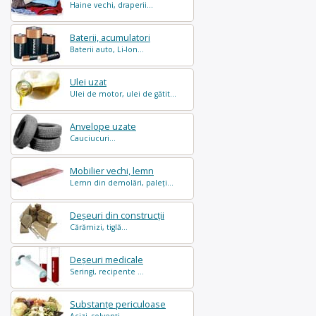
Haine vechi, draperii...
Baterii, acumulatori
Baterii auto, Li-Ion...
Ulei uzat
Ulei de motor, ulei de gătit...
Anvelope uzate
Cauciucuri...
Mobilier vechi, lemn
Lemn din demolări, paleți...
Deșeuri din construcții
Cărămizi, tiglă...
Deșeuri medicale
Seringi, recipente ...
Substanțe periculoase