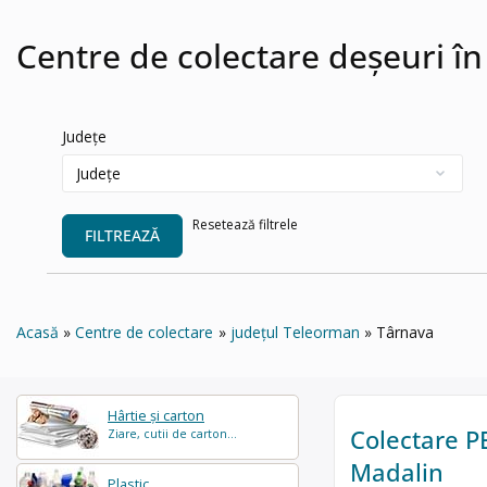
Centre de colectare deșeuri î
Județe
Resetează filtrele
FILTREAZĂ
Acasă
Centre de colectare
județul Teleorman
Târnava
Hârtie și carton
Colectare P
Ziare, cutii de carton...
Madalin
Plastic