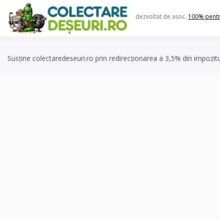
Skip
to
dezvoltat de asoc.
100% pent
content
Susține colectaredeseuri.ro prin redirecționarea a 3,5% din impozit