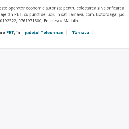
ste operator economic autorizat pentru colectarea și valorificarea
aje din PET, cu punct de lucru în sat Tarnava, com. Botoroaga, jud.
20192522, 0761971800, Enculescu Madalin.
are
PET
, în
județul Teleorman
Târnava