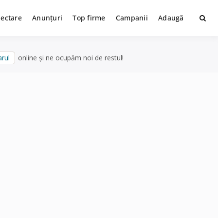
lectare
Anunțuri
Top firme
Campanii
Adaugă
rul
online și ne ocupăm noi de restul!