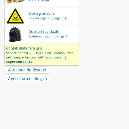
Acizi, solvenți ...
Biodegradabile
Resturi vegetale, organice..
Deșeuri reziduale
Scutece, mucuri de țigară..
Contabilitate fără griji
Servicii pentru SRL, PFA și ONG: contabilitate,
salarizare, e-Factura, SAF-T și consultanță.
supercontabil.ro
Alte tipuri de deșeuri
Agricultura ecologică