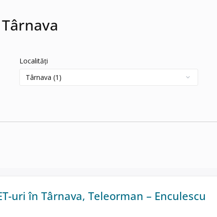
n Târnava
Localități
ET-uri în Târnava, Teleorman – Enculescu