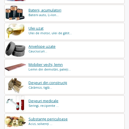
Baterii, acumulatori
Baterii auto, Li-Ion...
Ulei uzat
Ulei de motor, ulei de gătit...
Anvelope uzate
Cauciucuri...
Mobilier vechi, lemn
Lemn din demolări, paleți...
Deșeuri din construcții
Cărămizi, tiglă...
Deșeuri medicale
Seringi, recipente ...
Substanțe periculoase
Acizi, solvenți ...