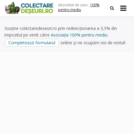
Skip
dezvoltat de asoc.
100%
to
pentru mediu
content
Susține colectaredeseuri.ro prin redirecționarea a 3,5% din
impozitul pe venit către
Asociația 100% pentru mediu
.
Completează formularul
online și ne ocupăm noi de restul!