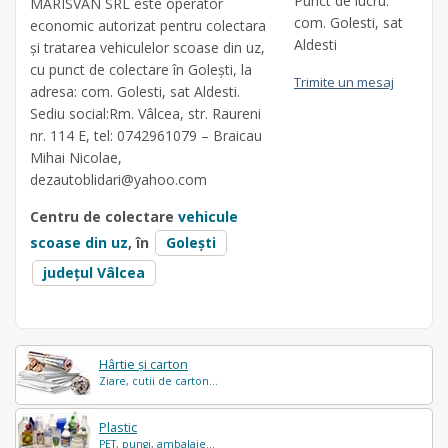
Punct de lucru:
MARISVAN SRL este operator
com. Golesti, sat
economic autorizat pentru colectara
Aldesti
și tratarea vehiculelor scoase din uz,
cu punct de colectare în Golești, la
Trimite un mesaj
adresa: com. Golesti, sat Aldesti.
Sediu social:Rm. Vâlcea, str. Raureni
nr. 114 E, tel: 0742961079 – Braicau
Mihai Nicolae,
dezautoblidari@yahoo.com
Centru de colectare
vehicule
scoase din uz
, în
Golești
județul Vâlcea
Hârtie și carton
Ziare, cutii de carton...
Plastic
PET, pungi, ambalaje...