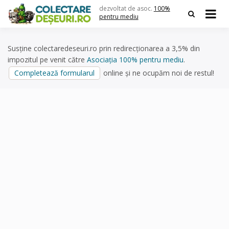
Skip
dezvoltat de asoc.
100%
to
pentru mediu
content
Susține colectaredeseuri.ro prin redirecționarea a 3,5% din
impozitul pe venit către
Asociația 100% pentru mediu
.
Completează formularul
online și ne ocupăm noi de restul!