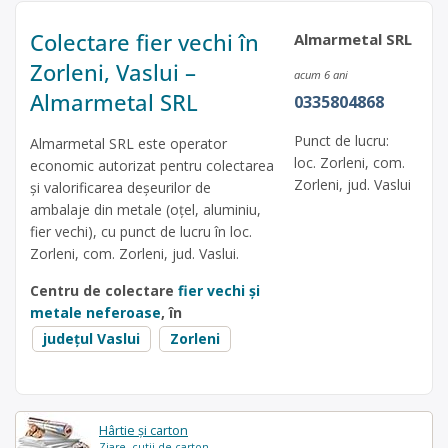
Colectare fier vechi în
Almarmetal SRL
Zorleni, Vaslui –
acum 6 ani
Almarmetal SRL
0335804868
Punct de lucru:
Almarmetal SRL este operator
loc. Zorleni, com.
economic autorizat pentru colectarea
Zorleni, jud. Vaslui
și valorificarea deșeurilor de
ambalaje din metale (oțel, aluminiu,
fier vechi), cu punct de lucru în loc.
Zorleni, com. Zorleni, jud. Vaslui.
Centru de colectare
fier vechi și
metale neferoase
, în
județul Vaslui
Zorleni
Hârtie și carton
Ziare, cutii de carton...