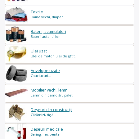
Textile
Haine vechi, draperii...
Baterii, acumulatori
Baterii auto, Li-Ion...
Ulei uzat
Ulei de motor, ulei de gătit...
Anvelope uzate
Cauciucuri...
Mobilier vechi, lemn
Lemn din demolări, paleți...
Deșeuri din construcții
Cărămizi, tiglă...
Deșeuri medicale
Seringi, recipente ...