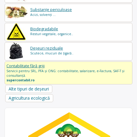
Substanțe periculoase
Acizi, solvenți ...
Biodegradabile
Resturi vegetale, organice..
Deșeuri reziduale
Scutece, mucuri de țigară..
Contabilitate fără griji
Servicii pentru SRL, PFA și ONG: contabilitate, salarizare, e-Factura, SAF-T și
consultanță.
supercontabil.ro
Alte tipuri de deșeuri
Agricultura ecologică