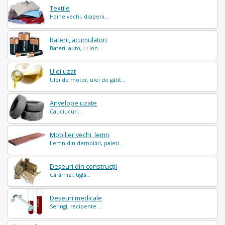
Textile
Haine vechi, draperii...
Baterii, acumulatori
Baterii auto, Li-Ion...
Ulei uzat
Ulei de motor, ulei de gătit...
Anvelope uzate
Cauciucuri...
Mobilier vechi, lemn
Lemn din demolări, paleți...
Deșeuri din construcții
Cărămizi, tiglă...
Deșeuri medicale
Seringi, recipente ...