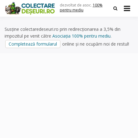
Skip
dezvoltat de asoc.
100%
to
pentru mediu
content
Susține colectaredeseuri.ro prin redirecționarea a 3,5% din
impozitul pe venit către
Asociația 100% pentru mediu
.
Completează formularul
online și ne ocupăm noi de restul!