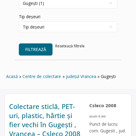
Tip deșeuri
Resetează filtrele
FILTREAZĂ
Acasă
Centre de colectare
județul Vrancea
Gugești
Colectare sticlă, PET-
Csleco 2008
uri, plastic, hârtie și
acum 6 ani
fier vechi în Gugești ,
Punct de lucru:
com. Gugesti , jud.
Vrancea – Csleco 2008