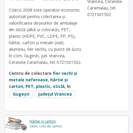
Vrancea, Cerasela
Caramalau, tel:
Csleco 2008 este operator economic
0721501502
autorizat pentru colectarea și
valorificarea deșeurilor de ambalaje
din sticlă (albă și colorată), PET,
plastic (HDPE, PVC, LDPE, PP, PS),
hârtie, carton și metale (oțel,
aluminiu, fier vechi), cu punct de lucru
în com. Gugesti, jud. Vrancea,
Cerasela Caramalau, tel: 0721501502.
Centru de colectare
fier vechi și
metale neferoase
,
hârtie și
carton
,
PET
,
plastic
,
sticlă
, în
Gugești
județul Vrancea
Hârtie și carton
Ziare, cutii de carton...