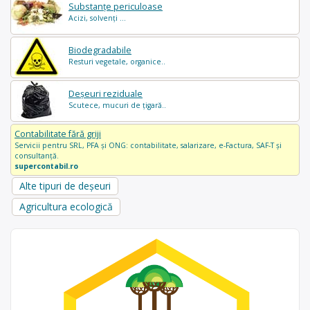
Substanțe periculoase
Acizi, solvenți ...
Biodegradabile
Resturi vegetale, organice..
Deșeuri reziduale
Scutece, mucuri de țigară..
Contabilitate fără griji
Servicii pentru SRL, PFA și ONG: contabilitate, salarizare, e-Factura, SAF-T și
consultanță.
supercontabil.ro
Alte tipuri de deșeuri
Agricultura ecologică