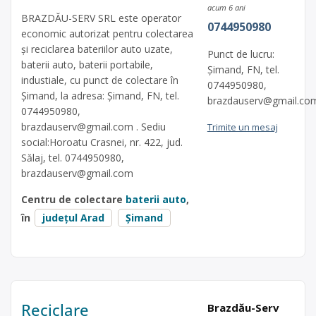
acum 6 ani
BRAZDĂU-SERV SRL este operator
0744950980
economic autorizat pentru colectarea
și reciclarea bateriilor auto uzate,
Punct de lucru:
baterii auto, baterii portabile,
Șimand, FN, tel.
industiale, cu punct de colectare în
0744950980,
Șimand, la adresa: Șimand, FN, tel.
brazdauserv@gmail.co
0744950980,
brazdauserv@gmail.com
. Sediu
Trimite un mesaj
social:Horoatu Crasnei, nr. 422, jud.
Sălaj, tel. 0744950980,
brazdauserv@gmail.com
Centru de colectare
baterii auto
,
în
județul Arad
Șimand
Reciclare
Brazdău-Serv