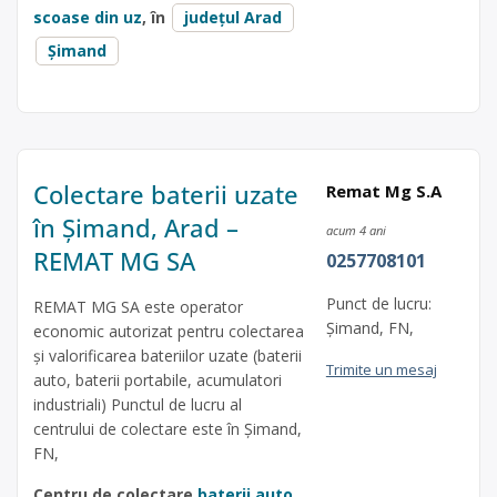
scoase din uz
, în
județul Arad
Șimand
Colectare baterii uzate
Remat Mg S.A
în Șimand, Arad –
acum 4 ani
REMAT MG SA
0257708101
Punct de lucru:
REMAT MG SA este operator
Şimand, FN,
economic autorizat pentru colectarea
și valorificarea bateriilor uzate (baterii
Trimite un mesaj
auto, baterii portabile, acumulatori
industriali) Punctul de lucru al
centrului de colectare este în Şimand,
FN,
Centru de colectare
baterii auto
,