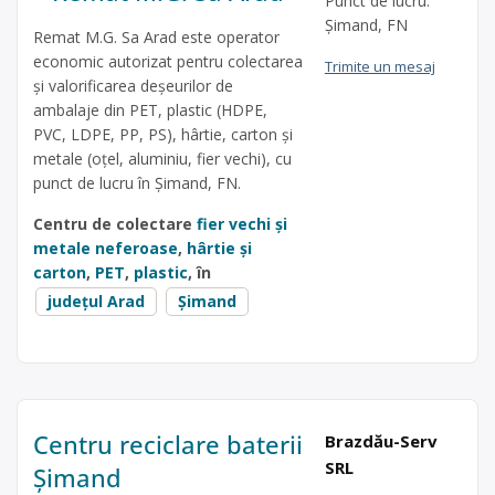
Punct de lucru:
Șimand, FN
Remat M.G. Sa Arad este operator
economic autorizat pentru colectarea
Trimite un mesaj
și valorificarea deșeurilor de
ambalaje din PET, plastic (HDPE,
PVC, LDPE, PP, PS), hârtie, carton și
metale (oțel, aluminiu, fier vechi), cu
punct de lucru în Șimand, FN.
Centru de colectare
fier vechi și
metale neferoase
,
hârtie și
carton
,
PET
,
plastic
, în
județul Arad
Șimand
Centru reciclare baterii
Brazdău-Serv
SRL
Șimand