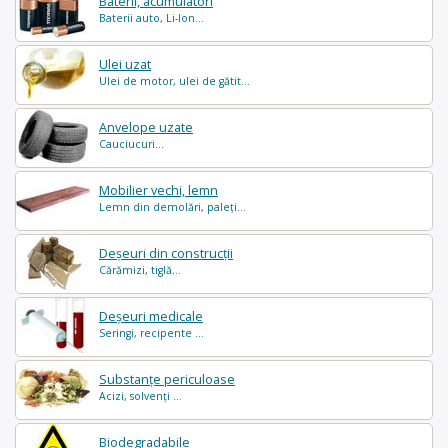
Baterii, acumulatori
Baterii auto, Li-Ion...
Ulei uzat
Ulei de motor, ulei de gătit...
Anvelope uzate
Cauciucuri...
Mobilier vechi, lemn
Lemn din demolări, paleți...
Deșeuri din construcții
Cărămizi, tiglă...
Deșeuri medicale
Seringi, recipente ...
Substanțe periculoase
Acizi, solvenți ...
Biodegradabile