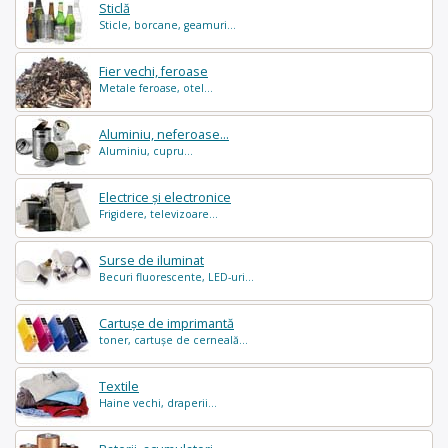
Sticlă
Sticle, borcane, geamuri...
Fier vechi, feroase
Metale feroase, otel...
Aluminiu, neferoase...
Aluminiu, cupru...
Electrice și electronice
Frigidere, televizoare...
Surse de iluminat
Becuri fluorescente, LED-uri...
Cartușe de imprimantă
toner, cartușe de cerneală...
Textile
Haine vechi, draperii...