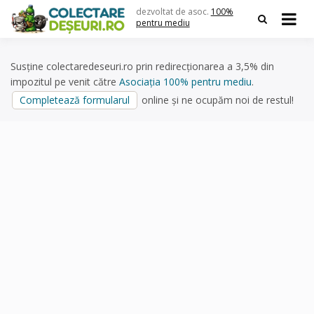
Skip
dezvoltat de asoc.
100%
to
pentru mediu
content
Susține colectaredeseuri.ro prin redirecționarea a 3,5% din
impozitul pe venit către
Asociația 100% pentru mediu
.
Completează formularul
online și ne ocupăm noi de restul!