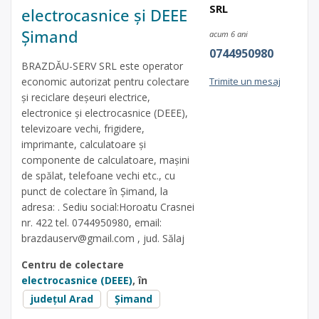
SRL
electrocasnice și DEEE
Șimand
acum 6 ani
0744950980
BRAZDĂU-SERV SRL este operator
economic autorizat pentru colectare
Trimite un mesaj
și reciclare deșeuri electrice,
electronice și electrocasnice (DEEE),
televizoare vechi, frigidere,
imprimante, calculatoare și
componente de calculatoare, mașini
de spălat, telefoane vechi etc., cu
punct de colectare în Șimand, la
adresa: . Sediu social:Horoatu Crasnei
nr. 422 tel. 0744950980, email:
brazdauserv@gmail.com
, jud. Sălaj
Centru de colectare
electrocasnice (DEEE)
, în
județul Arad
Șimand