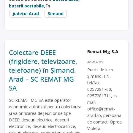
baterii portabile
, în
județul Arad
Șimand
Colectare DEEE
Remat Mg S.A
(frigidere, televizoare,
acum 6 ani
telefoane) în Șimand,
Punct de lucru:
Şimand, FN,
Arad – SC REMAT MG
tel/fax:
SA
0257281760,
0257281711, e-
SC REMAT MG SA este operator
mail:
economic autorizat pentru colectarea
office@remat-
și valorificarea deșeurilor de tipe
arad.ro
, persoana
DEEE: deșeuri electrice, deșeuri
de contact: Oprea
electronice, deșeuri electrocasnice,
Violeta
cabluri electrice, conductori și cablaje