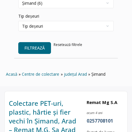
Tip deșeuri
Resetează filtrele
FILTREAZĂ
Acasă
Centre de colectare
județul Arad
Șimand
Colectare PET-uri,
Remat Mg S.A
plastic, hârtie și fier
acum 4 ani
vechi în Șimand, Arad
0257708101
– Remat M.G. Sa Arad