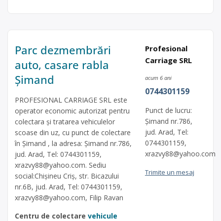
Parc dezmembrări
Profesional
Carriage SRL
auto, casare rabla
Șimand
acum 6 ani
0744301159
PROFESIONAL CARRIAGE SRL este
Punct de lucru:
operator economic autorizat pentru
Șimand nr.786,
colectara și tratarea vehiculelor
jud. Arad, Tel:
scoase din uz, cu punct de colectare
0744301159,
în Șimand , la adresa: Șimand nr.786,
xrazvy88@yahoo.com
jud. Arad, Tel: 0744301159,
xrazvy88@yahoo.com
. Sediu
Trimite un mesaj
social:Chișineu Criș, str. Bicazului
nr.6B, jud. Arad, Tel: 0744301159,
xrazvy88@yahoo.com
, Filip Ravan
Centru de colectare
vehicule