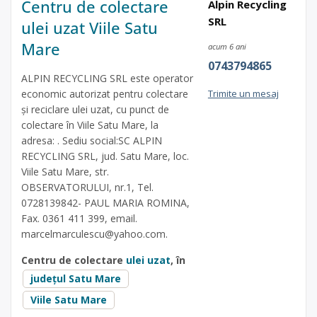
Centru de colectare
Alpin Recycling
SRL
ulei uzat Viile Satu
Mare
acum 6 ani
0743794865
ALPIN RECYCLING SRL este operator
economic autorizat pentru colectare
Trimite un mesaj
și reciclare ulei uzat, cu punct de
colectare în Viile Satu Mare, la
adresa: . Sediu social:SC ALPIN
RECYCLING SRL, jud. Satu Mare, loc.
Viile Satu Mare, str.
OBSERVATORULUI, nr.1, Tel.
0728139842- PAUL MARIA ROMINA,
Fax. 0361 411 399, email.
marcelmarculescu@yahoo.com
.
Centru de colectare
ulei uzat
, în
județul Satu Mare
Viile Satu Mare