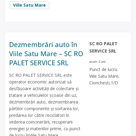
Viile Satu Mare
Dezmembrări auto în
SC RO PALET
SERVICE SRL
Viile Satu Mare – SC RO
PALET SERVICE SRL
acum 5 ani
Punct de lucru:
SC RO PALET SERVICE SRL este
Viile Satu Mare,
operator economic autorizat să
Cionchesti,1/D
desfăşoare activităţi de colectare şi
tratare a vehiculelor scoase din uz,
dezmembrări auto, dezmembrarea
părtilor componente și sortarea lor,
predarea lor către reciclatori în
vederea coincinerării, recuperarii
energiei și materiilor prime, cu punct
de lucru înViile Satu Mare,