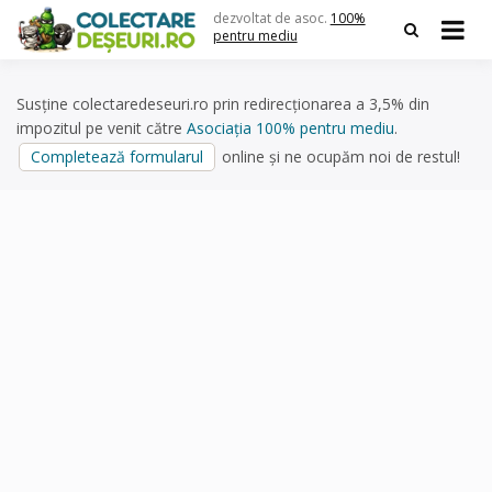
Skip
dezvoltat de asoc.
100%
to
pentru mediu
content
Susține colectaredeseuri.ro prin redirecționarea a 3,5% din
impozitul pe venit către
Asociația 100% pentru mediu
.
Completează formularul
online și ne ocupăm noi de restul!