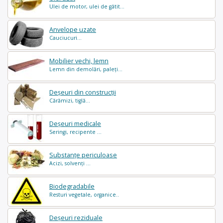
Ulei de motor, ulei de gătit...
Anvelope uzate
Cauciucuri...
Mobilier vechi, lemn
Lemn din demolări, paleți...
Deșeuri din construcții
Cărămizi, tiglă...
Deșeuri medicale
Seringi, recipente ...
Substanțe periculoase
Acizi, solvenți ...
Biodegradabile
Resturi vegetale, organice..
Deșeuri reziduale