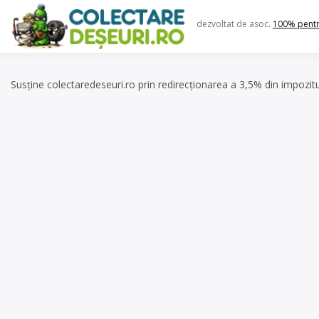
Skip
to
dezvoltat de asoc.
100% pent
content
Susține colectaredeseuri.ro prin redirecționarea a 3,5% din impozit