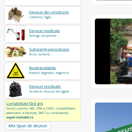
Deșeuri din construcții
Cărămizi, tiglă...
Deșeuri medicale
Seringi, recipente ...
Substanțe periculoase
Acizi, solvenți ...
Biodegradabile
Resturi vegetale, organice..
Deșeuri reziduale
Scutece, mucuri de țigară..
Contabilitate fără griji
Servicii pentru SRL, PFA și ONG: contabilitate,
salarizare, e-Factura, SAF-T și consultanță.
supercontabil.ro
Alte tipuri de deșeuri