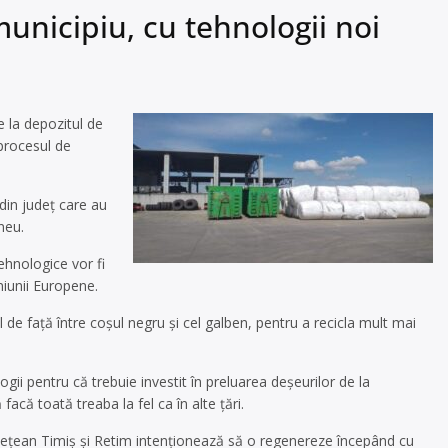
municipiu, cu tehnologii noi
e la depozitul de
 procesul de
 din județ care au
neu.
tehnologice vor fi
niunii Europene.
de față între coșul negru și cel galben, pentru a recicla mult mai
logii pentru că trebuie investit în preluarea deșeurilor de la
că toată treaba la fel ca în alte țări.
udețean Timiș și Retim intenționează să o regenereze începând cu