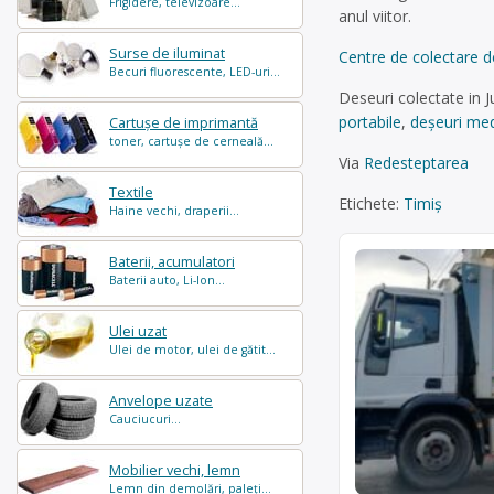
Frigidere, televizoare...
anul viitor.
Surse de iluminat
Centre de colectare de
Becuri fluorescente, LED-uri...
Deseuri colectate in J
portabile
,
deșeuri med
Cartușe de imprimantă
toner, cartușe de cerneală...
Via
Redesteptarea
Textile
Etichete:
Timiș
Haine vechi, draperii...
Baterii, acumulatori
Baterii auto, Li-Ion...
Ulei uzat
Ulei de motor, ulei de gătit...
Anvelope uzate
Cauciucuri...
Mobilier vechi, lemn
Lemn din demolări, paleți...