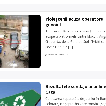
Ploieștenii acuză operatorul 
gunoiul
Tot mai mulți ploieșteni acuză operatoru
acoperă platformele dintre blocuri. Anga
Gioconda, de la Gara de Sud. ”Priviți ce
ceva? E bătaie […]
publicat acum 6 ani
Rezultatele sondajului onlin
Cata
Colectarea separată a deşeurilor în Rom
colorate, iar şapte din zece români (68,