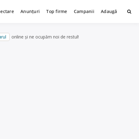
lectare
Anunțuri
Top firme
Campanii
Adaugă
rul
online și ne ocupăm noi de restul!