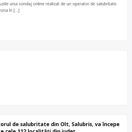
uziile unui sondaj online realizat de un operator de salubritate.
zona în […]
e SC
onomic
euri
ă
at,
rul de salubritate din Olt, Salubris, va începe
 cele 112 localități din județ