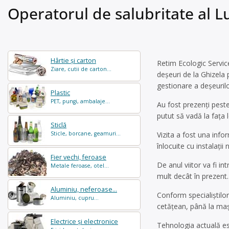
Operatorul de salubritate al L
Hârtie și carton
Retim Ecologic Service
Ziare, cutii de carton...
deșeuri de la Ghizela 
gestionare a deșeurilo
Plastic
PET, pungi, ambalaje...
Au fost prezenți peste
putut să vadă la fața 
Sticlă
Sticle, borcane, geamuri...
Vizita a fost una infor
înlocuite cu instalați
Fier vechi, feroase
De anul viitor va fi i
Metale feroase, otel...
mult decât în prezent.
Aluminiu, neferoase...
Conform specialiștilor 
Aluminiu, cupru...
cetățean, până la mași
Electrice și electronice
Tehnologia actuală es