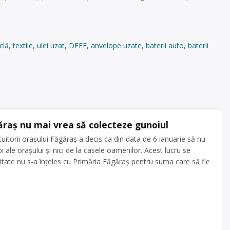
iclă
,
textile
,
ulei uzat
,
DEEE
,
anvelope uzate
,
baterii auto
,
baterii
ăraș nu mai vrea să colecteze gunoiul
uitorii oraşului Făgăraş a decis ca din data de 6 ianuarie să nu
 ale oraşului şi nici de la casele oamenilor. Acest lucru se
itate nu s-a înţeles cu Primăria Făgăraş pentru suma care să fie