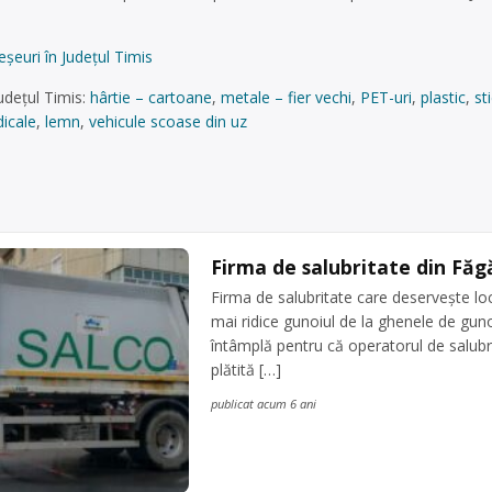
şeuri în Județul Timis
udețul Timis:
hârtie – cartoane
,
metale – fier vechi
,
PET-uri
,
plastic
,
st
icale
,
lemn
,
vehicule scoase din uz
Firma de salubritate din Făg
Firma de salubritate care deserveşte loc
mai ridice gunoiul de la ghenele de gunoi
întâmplă pentru că operatorul de salubr
plătită […]
publicat acum 6 ani