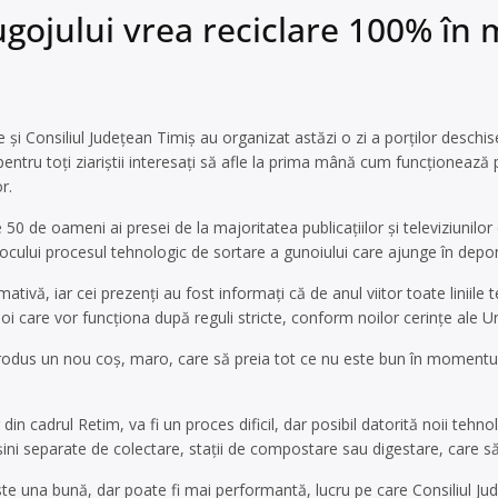
ugojului vrea reciclare 100% în 
 și Consiliul Județean Timiș au organizat astăzi o zi a porților deschis
pentru toți ziariștii interesați să afle la prima mână cum funcționează
r.
 50 de oameni ai presei de la majoritatea publicațiilor și televiziunilor
locului procesul tehnologic de sortare a gunoiului care ajunge în depo
mativă, iar cei prezenți au fost informați că de anul viitor toate liniile 
i noi care vor funcționa după reguli stricte, conform noilor cerințe ale U
ntrodus un nou coș, maro, care să preia tot ce nu este bun în momentul 
din cadrul Retim, va fi un proces dificil, dar posibil datorită noii tehno
ni separate de colectare, stații de compostare sau digestare, care să fa
te una bună, dar poate fi mai performantă, lucru pe care Consiliul J