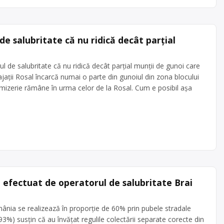
de salubritate că nu ridică decât parțial
l de salubritate că nu ridică decât parțial munții de gunoi care
jații Rosal încarcă numai o parte din gunoiul din zona blocului
 mizerie rămâne în urma celor de la Rosal. Cum e posibil așa
e efectuat de operatorul de salubritate Brai
ânia se realizează în proporţie de 60% prin pubele stradale
93%) susţin că au învăţat regulile colectării separate corecte din