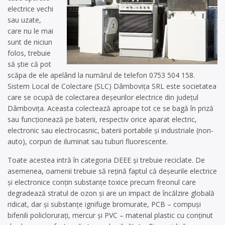
electrice vechi
sau uzate,
care nu le mai
sunt de niciun
folos, trebuie
să știe că pot
scăpa de ele apelând la numărul de telefon 0753 504 158.
Sistem Local de Colectare (SLC) Dâmbovița SRL este societatea
care se ocupă de colectarea deșeurilor electrice din județul
Dâmbovița. Aceasta colectează aproape tot ce se bagă în priză
sau funcționează pe baterii, respectiv orice aparat electric,
electronic sau electrocasnic, baterii portabile și industriale (non-
auto), corpuri de iluminat sau tuburi fluorescente.
Toate acestea intră în categoria DEEE și trebuie reciclate. De
asemenea, oamenii trebuie să rețină faptul că deșeurile electrice
și electronice conțin substanțe toxice precum freonul care
degradează stratul de ozon și are un impact de încălzire globală
ridicat, dar și substanțe ignifuge bromurate, PCB – compuși
bifenili policlorurați, mercur și PVC – material plastic cu conținut