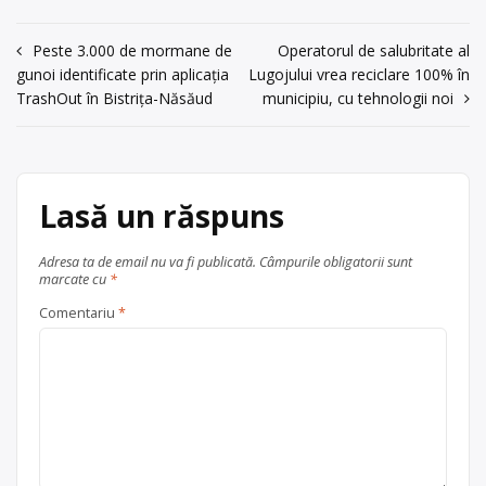
Radu Pencea;
10 Radu Pencea; 0731207769
județul Dambovița
Potlogi
0731207769
Navigare
Centru de colectare
Peste 3.000 de mormane de
ulei uzat
, în
Operatorul de salubritate al
acum 6 ani
gunoi identificate prin aplicația
Lugojului vrea reciclare 100% în
județul Dambovița
în
0735234847
TrashOut în Bistrița-Năsăud
municipiu, cu tehnologii noi
Târgoviște
articole
Trimite un mesaj
Lasă un răspuns
Adresa ta de email nu va fi publicată.
Câmpurile obligatorii sunt
marcate cu
*
Comentariu
*