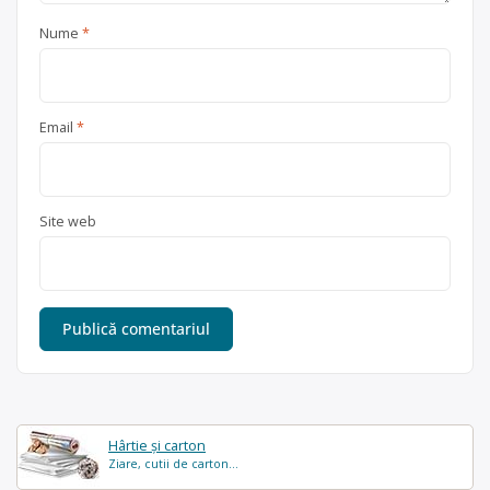
Nume
*
Email
*
Site web
Hârtie și carton
Ziare, cutii de carton...