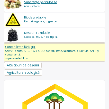
Substanțe periculoase
Acizi, solvenți ...
Biodegradabile
Resturi vegetale, organice..
Deșeuri reziduale
Scutece, mucuri de țigară..
Contabilitate fără griji
Servicii pentru SRL, PFA și ONG: contabilitate, salarizare, e-Factura, SAF-T și
consultanță.
supercontabil.ro
Alte tipuri de deșeuri
Agricultura ecologică