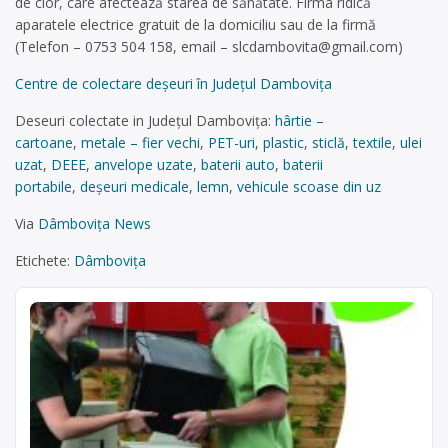
de clor, care afectează starea de sănătate. Firma ridică
aparatele electrice gratuit de la domiciliu sau de la firmă
(Telefon – 0753 504 158, email –
slcdambovita@gmail.com
)
Centre de colectare deşeuri în Județul Dambovița
Deseuri colectate in Județul Dambovița:
hârtie –
cartoane
,
metale – fier vechi
,
PET-uri
,
plastic
,
sticlă
,
textile
,
ulei
uzat
,
DEEE
,
anvelope uzate
,
baterii auto
,
baterii
portabile
,
deșeuri medicale
,
lemn
,
vehicule scoase din uz
Via
Dâmbovița News
Etichete:
Dâmbovița