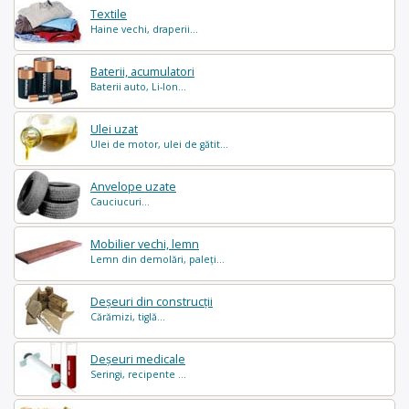
Textile
Haine vechi, draperii...
Baterii, acumulatori
Baterii auto, Li-Ion...
Ulei uzat
Ulei de motor, ulei de gătit...
Anvelope uzate
Cauciucuri...
Mobilier vechi, lemn
Lemn din demolări, paleți...
Deșeuri din construcții
Cărămizi, tiglă...
Deșeuri medicale
Seringi, recipente ...