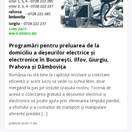
colectare este în Orasul Gaesti, […]
Centru de colectare
electrocasnice (DEEE)
, în
Gaești
județul Dambovița
Programări pentru preluarea de la
domiciliu a deșeurilor electrice și
electronice în București, Ilfov, Giurgiu,
Prahova și Dâmbovița
România nu stă bine la capitolul reciclare și colectare
eficientă și acest lucru se vede cu ochiul liber, doar
mergând la pas pe străzile orașului nostru. Tocmai de
aceea o colectarea gratuită a deșeurilor electrice și
electronice vă poate ajuta prin: eliminarea timpului pierdut,
a efortului și a costurilor de transport și manipulare
aferente predării […]
publicat acum 5 ani