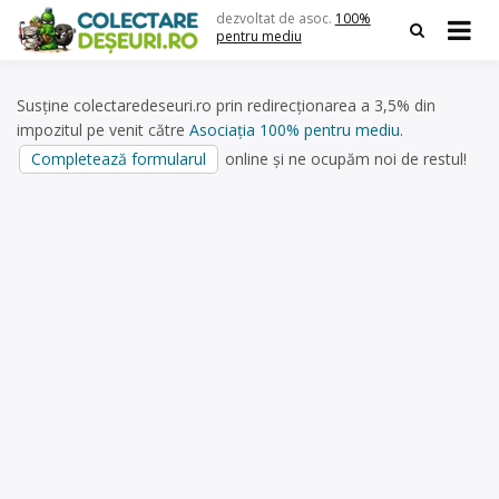
Skip
dezvoltat de asoc.
100%
to
pentru mediu
content
Susține colectaredeseuri.ro prin redirecționarea a 3,5% din
impozitul pe venit către
Asociația 100% pentru mediu
.
Completează formularul
online și ne ocupăm noi de restul!