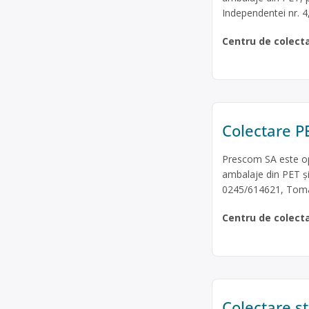
Independentei nr. 4
Centru de colect
Colectare PE
Prescom SA este ope
ambalaje din PET și h
0245/614621, Toma
Centru de colect
Colectare sti