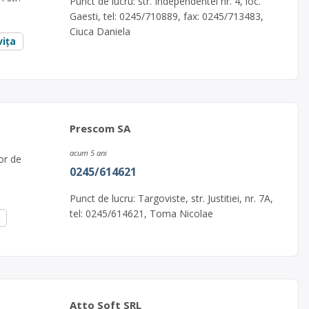
Punct de lucru: str. Independentei nr. 4, loc.
Gaesti, tel: 0245/710889, fax: 0245/713483,
Ciuca Daniela
ița
Prescom SA
acum 5 ani
or de
0245/614621
Punct de lucru: Targoviste, str. Justitiei, nr. 7A,
tel: 0245/614621, Toma Nicolae
Atto Soft SRL