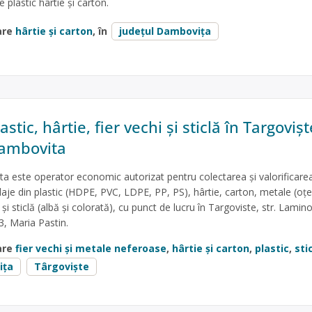
plastic hârtie și carton.
are
hârtie și carton
, în
județul Dambovița
stic, hârtie, fier vechi și sticlă în Targovișt
ambovita
 este operator economic autorizat pentru colectarea și valorificare
aje din plastic (HDPE, PVC, LDPE, PP, PS), hârtie, carton, metale (oțe
 și sticlă (albă și colorată), cu punct de lucru în Targoviste, str. Lamino
3, Maria Pastin.
are
fier vechi și metale neferoase
,
hârtie și carton
,
plastic
,
sti
ița
Târgoviște