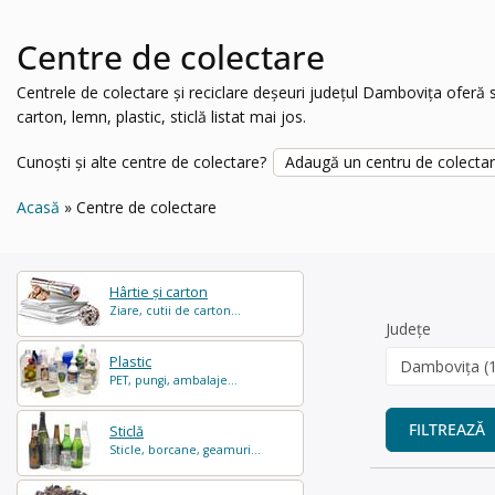
Centre de colectare
Centrele de colectare și reciclare deșeuri județul Dambovița oferă ser
carton, lemn, plastic, sticlă listat mai jos.
Cunoști și alte centre de colectare?
Adaugă un centru de colecta
Acasă
Centre de colectare
Hârtie și carton
Ziare, cutii de carton...
Județe
Plastic
PET, pungi, ambalaje...
FILTREAZĂ
Sticlă
Sticle, borcane, geamuri...