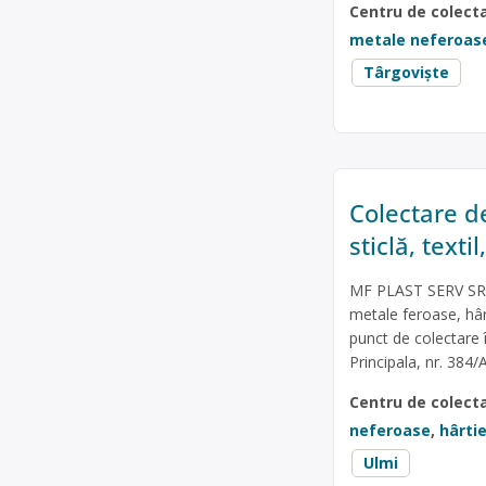
Centru de colect
metale neferoas
Târgoviște
Colectare de
sticlă, text
MF PLAST SERV SRL 
metale feroase, hârti
punct de colectare 
Principala, nr. 384
Centru de colect
neferoase
,
hârtie
Ulmi