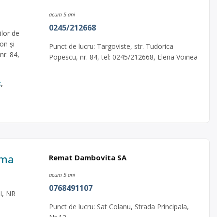
acum 5 ani
0245/212668
ilor de
on și
Punct de lucru: Targoviste, str. Tudorica
nr. 84,
Popescu, nr. 84, tel: 0245/212668, Elena Voinea
c
,
ama
Remat Dambovita SA
acum 5 ani
0768491107
I, NR
Punct de lucru: Sat Colanu, Strada Principala,