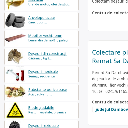
Colectam deșeuri de 
Ulei de motor, ulei de gătit...
Centru de colect
Anvelope uzate
Cauciucuri...
Mobilier vechi, lemn
Lemn din demolări, paleți...
Colectare pla
Deșeuri din construcții
Remat Sa D
Cărămizi, tiglă...
Deșeuri medicale
Remat Sa Dambovita
Seringi, recipente ...
deșeurilor de ambal
aluminiu, fier vechi)
Substanțe periculoase
10, tel: 0245/61165
Acizi, solvenți ...
Centru de colect
Biodegradabile
județul Dambov
Resturi vegetale, organice..
Deșeuri reziduale