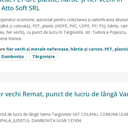
 Atto Soft SRL
operator economic autorizat pentru colectarea și valorificarea deșeur
(albă și colorată), PET, plastic (HDPE, PVC, LDPE, PP, PS), hârtie, cart
iu, fier vechi), cu punct de lucru în Targoviste, str. Tudorica Popescu, 
lena Voinea.
are
fier vechi și metale neferoase
,
hârtie și carton
,
PET
,
plasti
l Dambovița
Târgoviște
ier vechi Remat, punct de lucru de lângă V
nctul de lucru de lângă Vama Targoviste SAT COLANU, COMUNA ULM
CIPALA, JUDETUL DAMBOVITA ULMI 137456