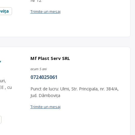
Nr 12
vița
Trimite un mesaj
,
Mf Plast Serv SRL
acum 5 ani
0724025061
ri,
EE , cu
Punct de lucru: Ulmi, Str. Principala, nr. 384/A,
Jud. Dâmbovița
Trimite un mesaj