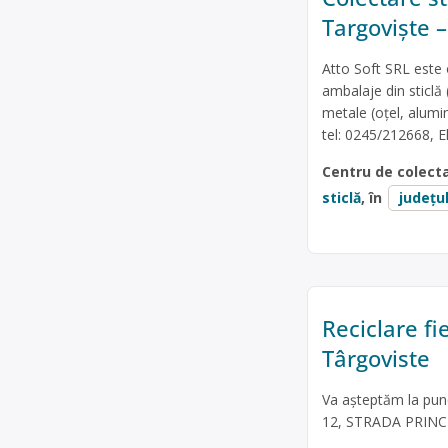
Targoviște –
Atto Soft SRL este 
ambalaje din sticlă 
metale (oțel, alumin
tel: 0245/212668, E
Centru de colect
sticlă
, în
județu
Reciclare f
Târgoviste
Va așteptăm la pu
12, STRADA PRIN