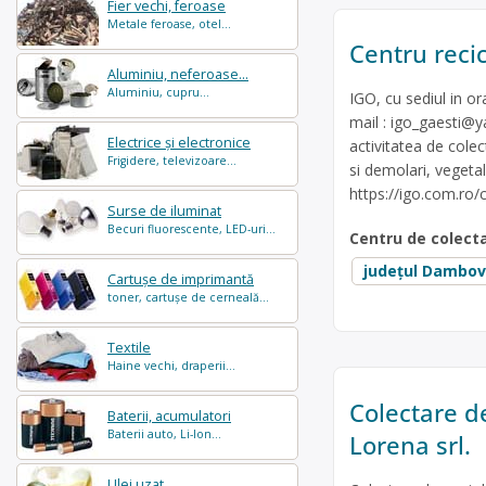
Fier vechi, feroase
Metale feroase, otel...
Centru recic
Aluminiu, neferoase...
Aluminiu, cupru...
IGO, cu sediul in o
mail :
igo_gaesti@
Electrice și electronice
activitatea de colec
Frigidere, televizoare...
si demolari, vegetal
https://igo.com.ro/
Surse de iluminat
Becuri fluorescente, LED-uri...
Centru de colect
județul Dambov
Cartușe de imprimantă
toner, cartușe de cerneală...
Textile
Haine vechi, draperii...
Colectare de
Baterii, acumulatori
Baterii auto, Li-Ion...
Lorena srl.
Ulei uzat