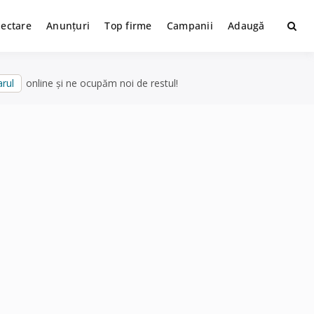
lectare
Anunțuri
Top firme
Campanii
Adaugă
rul
online și ne ocupăm noi de restul!