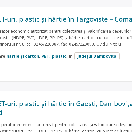
T-uri, plastic și hârtie în Targoviște – Com
tor economic autorizat pentru colectarea și valorificarea deșeurilor
lastic (HDPE, PVC, LDPE, PP, PS) și hârtie, carton, cu punct de lucru î
inorului nr. 8, tel: 0245/220087, fax: 0245/220093, Ovidiu Nitoiu.
are
hârtie și carton
,
PET
,
plastic
, în
județul Dambovița
T-uri, plastic și hârtie în Gaești, Damboviț
i
operator economic autorizat pentru colectarea și valorificarea deșeuri
astic (HDPE, PVC, LDPE, PP, PS) și hârtie, carton, cu punct de lucru în