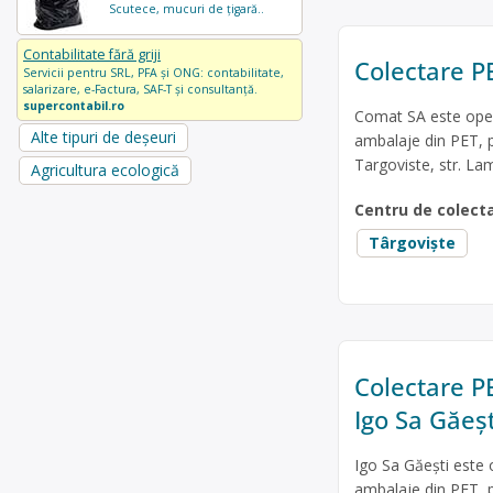
Scutece, mucuri de țigară..
Contabilitate fără griji
Colectare PE
Servicii pentru SRL, PFA și ONG: contabilitate,
salarizare, e-Factura, SAF-T și consultanță.
supercontabil.ro
Comat SA este opera
Alte tipuri de deșeuri
ambalaje din PET, p
Targoviste, str. Lam
Agricultura ecologică
Centru de colect
Târgoviște
Colectare PE
Igo Sa Găeșt
Igo Sa Găești este 
ambalaje din PET, pl