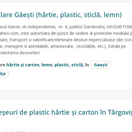
lare Găești (hârtie, plastic, sticlă, lemn)
rasul Gaesti, str.Independentei, nr. 4, judetul Dambovita, tel.02457108
yahoo.com
, este autorizata din punct de vedere al protectiei mediului 
tare, transport si valorificare/eliminare deseuri nepericuloase (din cons
e, menajere si asimilabile, amestecate, reciclabile, etc.). Detalii pe
colectarea-deseurilor/
are
hârtie și carton
,
lemn
,
plastic
,
sticlă
, în
Gaești
ița
șeuri de plastic hârtie și carton în Târgovi