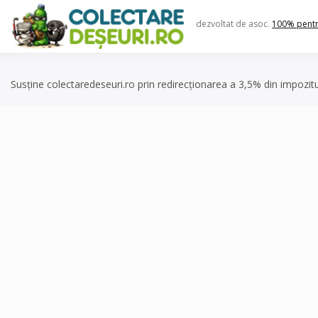
Skip
to
dezvoltat de asoc.
100% pent
content
Susține colectaredeseuri.ro prin redirecționarea a 3,5% din impozit