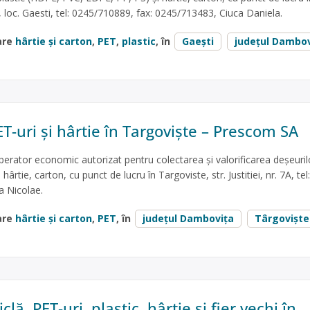
, loc. Gaesti, tel: 0245/710889, fax: 0245/713483, Ciuca Daniela.
are
hârtie și carton
,
PET
,
plastic
, în
Gaești
județul Dambov
T-uri și hârtie în Targoviște – Prescom SA
rator economic autorizat pentru colectarea și valorificarea deșeuril
ârtie, carton, cu punct de lucru în Targoviste, str. Justitiei, nr. 7A, tel:
 Nicolae.
are
hârtie și carton
,
PET
, în
județul Dambovița
Târgoviște
clă, PET-uri, plastic, hârtie și fier vechi în