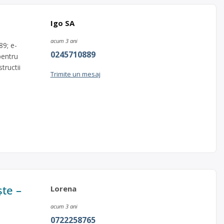
Igo SA
acum 3 ani
89; e-
0245710889
pentru
tructii
Trimite un mesaj
ște –
Lorena
acum 3 ani
0722258765