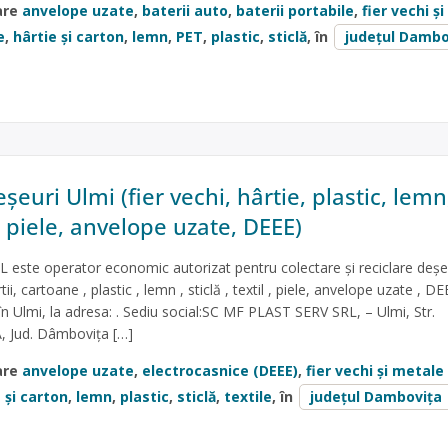
are
anvelope uzate
,
baterii auto
,
baterii portabile
,
fier vechi și
e
,
hârtie și carton
,
lemn
,
PET
,
plastic
,
sticlă
, în
județul Dambo
șeuri Ulmi (fier vechi, hârtie, plastic, lemn
il, piele, anvelope uzate, DEEE)
este operator economic autorizat pentru colectare și reciclare deșeu
i, cartoane , plastic , lemn , sticlă , textil , piele, anvelope uzate , DE
în Ulmi, la adresa: . Sediu social:SC MF PLAST SERV SRL, – Ulmi, Str.
/A, Jud. Dâmbovița […]
are
anvelope uzate
,
electrocasnice (DEEE)
,
fier vechi și metale
 și carton
,
lemn
,
plastic
,
sticlă
,
textile
, în
județul Dambovița