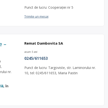
Punct de lucru: Cooperației nr 5
Trimite un mesaj
e –
Remat Dambovita SA
acum 5 ani
0245/611653
a
l,
Punct de lucru: Targoviste, str. Laminorului nr.
rului nr.
10, tel: 0245/611653, Maria Pastin
clă
, în