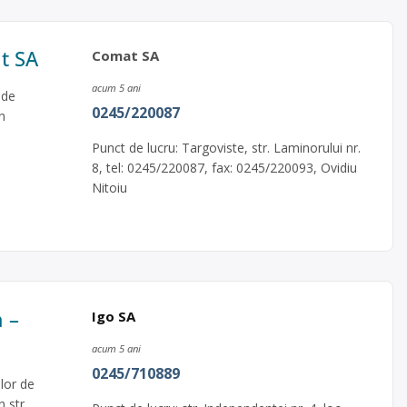
at SA
Comat SA
acum 5 ani
 de
0245/220087
n
Punct de lucru: Targoviste, str. Laminorului nr.
8, tel: 0245/220087, fax: 0245/220093, Ovidiu
Nitoiu
a –
Igo SA
acum 5 ani
0245/710889
lor de
 str.