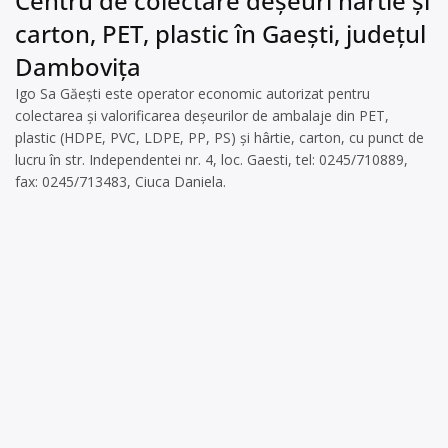
Centru de colectare deșeuri hârtie și
carton, PET, plastic în Gaești, județul
Dambovița
Igo Sa Găești este operator economic autorizat pentru
colectarea și valorificarea deșeurilor de ambalaje din PET,
plastic (HDPE, PVC, LDPE, PP, PS) și hârtie, carton, cu punct de
lucru în str. Independentei nr. 4, loc. Gaesti, tel: 0245/710889,
fax: 0245/713483, Ciuca Daniela.