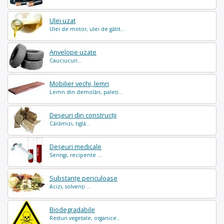
Ulei uzat
Ulei de motor, ulei de gătit...
Anvelope uzate
Cauciucuri...
Mobilier vechi, lemn
Lemn din demolări, paleți...
Deșeuri din construcții
Cărămizi, tiglă...
Deșeuri medicale
Seringi, recipente ...
Substanțe periculoase
Acizi, solvenți ...
Biodegradabile
Resturi vegetale, organice..