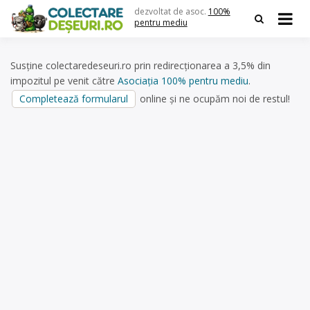
Skip
dezvoltat de asoc.
100%
to
pentru mediu
content
Susține colectaredeseuri.ro prin redirecționarea a 3,5% din
impozitul pe venit către
Asociația 100% pentru mediu
.
Completează formularul
online și ne ocupăm noi de restul!