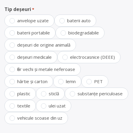
Tip deșeuri
*
anvelope uzate
baterii auto
baterii portabile
biodegradabile
deșeuri de origine animală
deșeuri medicale
electrocasnice (DEEE)
fier vechi și metale neferoase
hârtie și carton
lemn
PET
plastic
sticlă
substanțe periculoase
textile
ulei uzat
vehicule scoase din uz