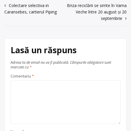
Navigare
Colectare selectiva in
Briza reciclării se simte în Vama
Caransebes, cartierul Pipirig
Veche între 20 august și 20
în
septembrie
articole
Lasă un răspuns
Adresa ta de email nu va fi publicată.
Câmpurile obligatorii sunt
marcate cu
*
Comentariu
*