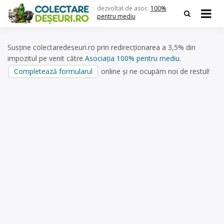
Skip
dezvoltat de asoc.
100%
to
pentru mediu
content
Susține colectaredeseuri.ro prin redirecționarea a 3,5% din
impozitul pe venit către
Asociația 100% pentru mediu
.
Completează formularul
online și ne ocupăm noi de restul!