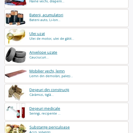
Haine vechi, draperii...
Baterii, acumulatori
Baterii auto, Li-Ion...
Ulei uzat
Ulei de motor, ulei de gătit...
Anvelope uzate
Cauciucuri...
Mobilier vechi, lemn
Lemn din demolări, paleți...
Deșeuri din construcții
Cărămizi, tiglă...
Deșeuri medicale
Seringi, recipente ...
Substanțe periculoase
Acizi, solvenți ...