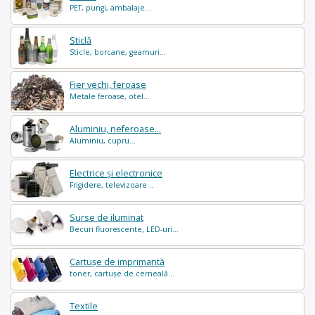
PET, pungi, ambalaje...
Sticlă
Sticle, borcane, geamuri...
Fier vechi, feroase
Metale feroase, otel...
Aluminiu, neferoase...
Aluminiu, cupru...
Electrice și electronice
Frigidere, televizoare...
Surse de iluminat
Becuri fluorescente, LED-uri...
Cartușe de imprimantă
toner, cartușe de cerneală...
Textile