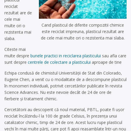
reciclat
rezultat are de
cele mai
Cand plasticul de diferite compozitii chimice
multe ori o
este reciclat impreuna, plasticul rezultat are
rezistenta mai
de cele mai multe ori o rezistenta mai slaba.
slaba.
Citeste mai
multe despre
bunele practici in reciclarea plasticului
sau afla care
sunt despre
centrele de colectare a plasticului
aproape de tine
Echipa condusă de chimistul Universității de Stat din Colorado,
Eugene Chen, a venit cu o modalitate de a descompune plasticul
în monomeri individuali, potrivit cercetărilor publicate în revista
Science Advances. Nu este nevoie decât de 24 de ore de
fierbere și tratament chimic.
Cercetătorii au descoperit că noul material, PBTL, poate fi ușor
reciclat încălzindu-l la 100 de grade Celsius, în prezența unui
catalizator chimic, timp de 24 de ore. Acest lucru rupe plasticul
vechi în mai multe părți, care pot fi apoi reasamblate într-un nou