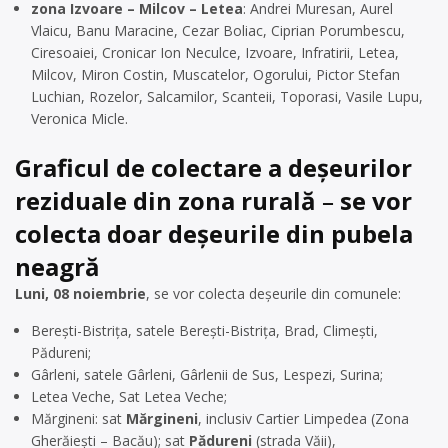
zona Izvoare – Milcov – Letea
: Andrei Muresan, Aurel
Vlaicu, Banu Maracine, Cezar Boliac, Ciprian Porumbescu,
Ciresoaiei, Cronicar Ion Neculce, Izvoare, Infratirii, Letea,
Milcov, Miron Costin, Muscatelor, Ogorului, Pictor Stefan
Luchian, Rozelor, Salcamilor, Scanteii, Toporasi, Vasile Lupu,
Veronica Micle.
Graficul de colectare a deșeurilor
reziduale din zona rurală
–
se vor
colecta doar deșeurile din pubela
neagră
Luni, 08 noiembrie
, se vor colecta deșeurile din comunele:
Berești-Bistrița, satele Berești-Bistrița, Brad, Climești,
Pădureni;
Gârleni, satele Gârleni, Gârlenii de Sus, Lespezi, Surina;
Letea Veche, Sat Letea Veche;
Mărgineni: sat
Mărgineni
, inclusiv Cartier Limpedea (Zona
Gherăiești – Bacău); sat
Pădureni
(strada Văii),