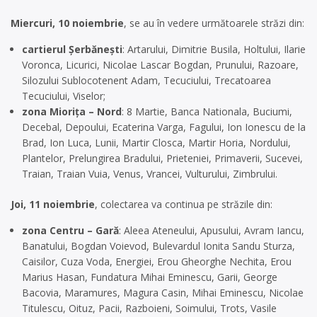
Miercuri, 10 noiembrie
, se au în vedere următoarele străzi din:
cartierul Şerbănești
: Artarului, Dimitrie Busila, Holtului, Ilarie
Voronca, Licurici, Nicolae Lascar Bogdan, Prunului, Razoare,
Silozului Sublocotenent Adam, Tecuciului, Trecatoarea
Tecuciului, Viselor;
zona Miorița –
Nord
: 8 Martie, Banca Nationala, Buciumi,
Decebal, Depoului, Ecaterina Varga, Fagului, Ion Ionescu de la
Brad, Ion Luca, Lunii, Martir Closca, Martir Horia, Nordului,
Plantelor, Prelungirea Bradului, Prieteniei, Primaverii, Sucevei,
Traian, Traian Vuia, Venus, Vrancei, Vulturului, Zimbrului.
Joi, 11 noiembrie
, colectarea va continua pe străzile din:
zona Centru – Gară
: Aleea Ateneului, Apusului, Avram Iancu,
Banatului, Bogdan Voievod, Bulevardul Ionita Sandu Sturza,
Caisilor, Cuza Voda, Energiei, Erou Gheorghe Nechita, Erou
Marius Hasan, Fundatura Mihai Eminescu, Garii, George
Bacovia, Maramures, Magura Casin, Mihai Eminescu, Nicolae
Titulescu, Oituz, Pacii, Razboieni, Soimului, Trots, Vasile