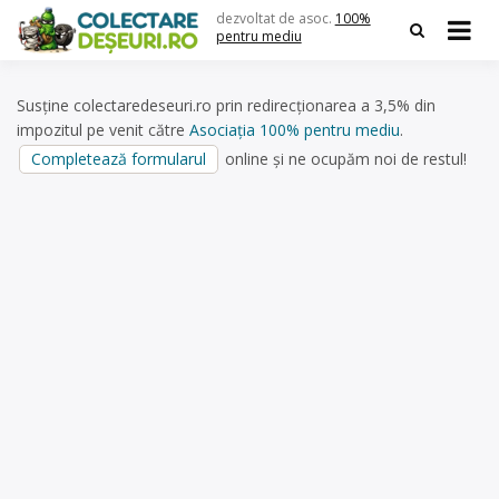
Skip
dezvoltat de asoc.
100%
to
pentru mediu
content
Susține colectaredeseuri.ro prin redirecționarea a 3,5% din
impozitul pe venit către
Asociația 100% pentru mediu
.
Completează formularul
online și ne ocupăm noi de restul!