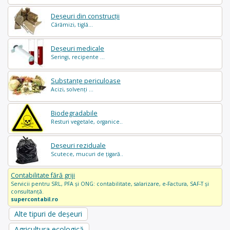
Deșeuri din construcții
Cărămizi, tiglă...
Deșeuri medicale
Seringi, recipente ...
Substanțe periculoase
Acizi, solvenți ...
Biodegradabile
Resturi vegetale, organice..
Deșeuri reziduale
Scutece, mucuri de țigară..
Contabilitate fără griji
Servicii pentru SRL, PFA și ONG: contabilitate, salarizare, e-Factura, SAF-T și
consultanță.
supercontabil.ro
Alte tipuri de deșeuri
Agricultura ecologică