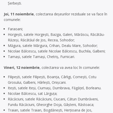
Șerbești.
Joi, 11 noiembrie
, colectarea deșeurilor reziduale se va face în
comunele:
Faraoani;
Horgești, satele Horgești, Bazga, Galeri, Mărăscu, Răcătău-
Răzeși, Răcătăul de Jos, Recea, Sohodor;
Măgura, satele Mărgura, Crihan, Dealu Mare, Sohodor;
Nicolae Bălcescu, satele Nicolae Bălcescu, Buchila, Galbeni;
Tamași, satele Tamași, Chetriș, Furnicari.
Vineri, 12 noiembrie
, colectarea va avea loc în comunele:
Filipești, satele Filipești, Boanța, Cârligi, Cornești, Cotu
Grosului, Galbeni, Hârlești, Onișcani.
Itești, satele Iteși, Ciumași, Dumbrava, Făgățel, Borleanu.
Nicolae Bălcescu, sat Lărguța;
Răcăciuni, satele Răcăciuni, Ciucani, Cătun Dumbrăveni,
Fundu Răcăciuni, Gheorghe Doja, Gâșteni, Răstoaca;
Traian, satele Traian, Bogdănești, Herțioana de Jos,