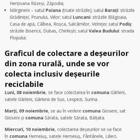
Herțioana Răzeși, Zăpodia;
Mărgineni – satul
Poiana
(toate străzile); satul
Barați
: străzile
Grădiniței, Prunului, Viilor; satul
Luncani
: străzile Blăgoaia,
Casa de apă, Câlbea, Roșca, Salcâmilor, Velniței; satul
Podiș
:
străzile Bisericii, Dubas, Chirilești; satul
Valea Budului
: strada
Plopului.
Graficul de colectare a deșeurilor
din zona rurală, unde se vor
colecta inclusiv deșeurile
reciclabile
Luni, 08 noiembrie
, se face colectarea în
comuna
Gârleni,
satele Gârleni, Gârlenii de Sus, Lespezi, Surina.
Marți, 09 noiembrie
, se au în vedere
comuna
Gioseni, sat
Gioseni și
comuna
Sărata, satele Sărata, Bălțata.
Miercuri, 10 noiembrie
, colectarea deșeurilor se va face
în
comuna
Hemeiuș, satele Hemeiuș, Fântânele, Lilieci.