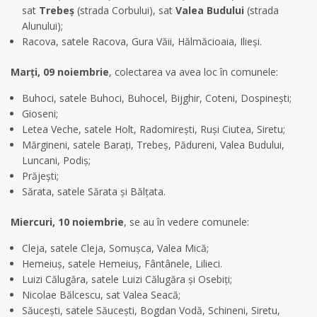
sat
Trebeș
(strada Corbului), sat
Valea Budului
(strada
Alunului);
Racova, satele Racova, Gura Văii, Hălmăcioaia, Ilieși.
Marți, 09 noiembrie
, colectarea va avea loc în comunele:
Buhoci, satele Buhoci, Buhocel, Bijghir, Coteni, Dospinești;
Gioseni;
Letea Veche, satele Holt, Radomirești, Ruși Ciutea, Siretu;
Mărgineni, satele Barați, Trebeș, Pădureni, Valea Budului,
Luncani, Podiș;
Prăjești;
Sărata, satele Sărata și Bălțata.
Miercuri, 10 noiembrie
, se au în vedere comunele:
Cleja, satele Cleja, Somușca, Valea Mică;
Hemeiuș, satele Hemeiuș, Fântânele, Lilieci.
Luizi Călugăra, satele Luizi Călugăra și Osebiți;
Nicolae Bălcescu, sat Valea Seacă;
Săucești, satele Săucești, Bogdan Vodă, Schineni, Siretu,