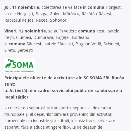
Joi, 11 noiembrie
, colectarea se va face în
comuna
Horgești,
satele Horgești, Bazga, Galeri, Mărăscu, Răcătău-Răzeși,
Răcătăul de Jos, Recea, Sohodor.
Vineri, 12 noiembrie
, se au în vedere
comuna
Itești, satele
Itești, Ciumași, Dumbrava, Făgețel, Borleanu
și
comuna
Săucești, satele Săucești, Bogdan Vodă, Schineni,
Siretu, Șerbești.
Principalele obiecte de activitate ale SC SOMA SRL Bacău
sunt:
a. Activități din cadrul serviciului public de salubrizare a
localităților
– colectarea separată și transportul separat al deșeurilor
municipale și al deșeurilor similare provenind din activități
comerciale din industrie și instituții, inclusiv fracții colectate
separat, fără a aduce atingere fluxului de deșeuri de