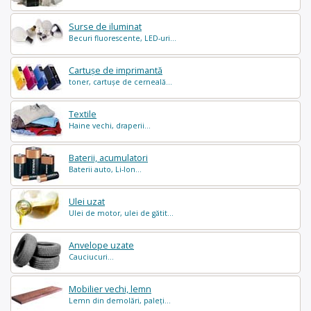
Surse de iluminat
Becuri fluorescente, LED-uri...
Cartușe de imprimantă
toner, cartușe de cerneală...
Textile
Haine vechi, draperii...
Baterii, acumulatori
Baterii auto, Li-Ion...
Ulei uzat
Ulei de motor, ulei de gătit...
Anvelope uzate
Cauciucuri...
Mobilier vechi, lemn
Lemn din demolări, paleți...