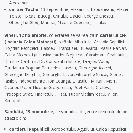
Alecsandri;
cartier Tache
: 13 Septembrie, Alexandru Lapusneanu, Alexei
Tolstoi, Bicaz, Bucegi, Crinului, Daciei, George Enescu,
Gheorghe Glod, Marasti, Nicolae Copernic, Teiului.
Vineri, 12 noiembrie
, colectarea se va realiza în
cartierul CFR
(inclusiv Calea Moinești)
, străzile: Alba Iulia, Arcadie Septilici,
Bogdan Petriceicu Hasdeu, Brandusei, Bulevardul Vasile Parvan,
Calea Moinesti (inclusive cartier Blejusca), Caraiman, Ceahlaului,
Dimitrie Cantimir, Dr. Constantin Istrate, Dragos Voda,
Fundatura Bogdan Petriceicu Hasdeu, Gheorghe Asachi,
Gheorghe Draghici, Gheorghe Lazar, Gheorghe Sincai, Gloriei,
Iasilor, Independentei, Ion Ceanga, Liliacului, Militari, Morii,
Ozanei, Pictor Nicolae Grogorescu, Poet Vasile Cralova,
Procopie Strat, Tineretului, Tisei, Tudor Vladimirescu, Viilor,
Xenopol.
Sâmbătă, 13 noiembrie
, se vor ridica deșeurile reziduale de pe
străzile din:
cartierul Republicii
: Aeroportului, Agudului, Calea Republicii;