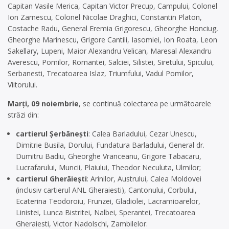
Capitan Vasile Merica, Capitan Victor Precup, Campului, Colonel
Ion Zarnescu, Colonel Nicolae Draghici, Constantin Platon,
Costache Radu, General Eremia Grigorescu, Gheorghe Honciug,
Gheorghe Marinescu, Grigore Cantili, Iasomiei, Ion Roata, Leon
Sakellary, Lupeni, Maior Alexandru Velican, Maresal Alexandru
Averescu, Pomilor, Romantei, Salciei, Silistei, Siretului, Spicului,
Serbanesti, Trecatoarea Islaz, Triumfului, Vadul Pomilor,
Viitorului.
Marți, 09 noiembrie
, se continuă colectarea pe următoarele
străzi din:
cartierul Şerbănești
: Calea Barladului, Cezar Unescu,
Dimitrie Busila, Dorului, Fundatura Barladului, General dr.
Dumitru Badiu, Gheorghe Vranceanu, Grigore Tabacaru,
Lucrafarului, Muncii, Plaiului, Theodor Neculuta, Ulmilor;
cartierul Gherăiești
: Arinilor, Austrului, Calea Moldovei
(inclusiv cartierul ANL Gheraiesti), Cantonului, Corbului,
Ecaterina Teodoroiu, Frunzei, Gladiolei, Lacramioarelor,
Linistei, Lunca Bistritei, Nalbei, Sperantei, Trecatoarea
Gheraiesti, Victor Nadolschi, Zambilelor.