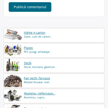
Hârtie și carton
Ziare, cutii de carton...
Plastic
PET, pungi, ambalaje...
Sticlă
Sticle, borcane, geamuri...
Fier vechi, feroase
Metale feroase, otel...
Aluminiu, neferoase...
Aluminiu, cupru...