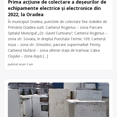
Prima acţiune de colectare a deşeurilor de
echipamente electrice şi electronice din
2022, la Oradea
În municipiul Oradea, punctele de colectare fixe stabilite de
Primăria Oradea sunt: Cartierul Rogerius – zona Parcare
Spitalul Municipal „Dr. Gavril Curteanu”; Cartierul Rogerius –
zona str. Sovata, în dreptul Punctului Termic 109; Cartierul
Ioşia – zona str. Oneştilor, parcare supermarket Penny;
Cartierul Nufărul – zona ultimei staţii de tramvai; Calea
Clujului – zona după […]
publicat acum 5 ani