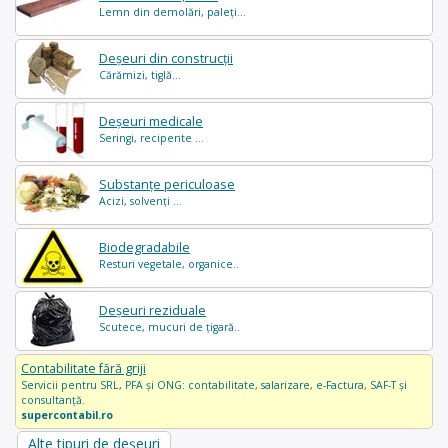
Lemn din demolări, paleți...
Deșeuri din construcții
Cărămizi, tiglă...
Deșeuri medicale
Seringi, recipente ...
Substanțe periculoase
Acizi, solvenți ...
Biodegradabile
Resturi vegetale, organice..
Deșeuri reziduale
Scutece, mucuri de țigară..
Contabilitate fără griji
Servicii pentru SRL, PFA și ONG: contabilitate, salarizare, e-Factura, SAF-T și
consultanță.
supercontabil.ro
Alte tipuri de deșeuri