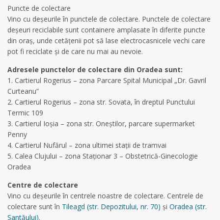
Puncte de colectare
Vino cu deșeurile în punctele de colectare. Punctele de colectare
deșeuri reciclabile sunt containere amplasate în diferite puncte
din oraș, unde cetățenii pot să lase electrocasnicele vechi care
pot fi reciclate și de care nu mai au nevoie.
Adresele punctelor de colectare din Oradea sunt:
1. Cartierul Rogerius – zona Parcare Spital Municipal „Dr. Gavril
Curteanu”
2. Cartierul Rogerius – zona str. Sovata, în dreptul Punctului
Termic 109
3. Cartierul Ioşia – zona str. Oneştilor, parcare supermarket
Penny
4. Cartierul Nufărul – zona ultimei staţii de tramvai
5. Calea Clujului – zona Staționar 3 – Obstetrică-Ginecologie
Oradea
Centre de colectare
Vino cu deșeurile în centrele noastre de colectare. Centrele de
colectare sunt în
Tileagd (str. Depozitului, nr. 70)
și
Oradea (str.
Santăului)
.