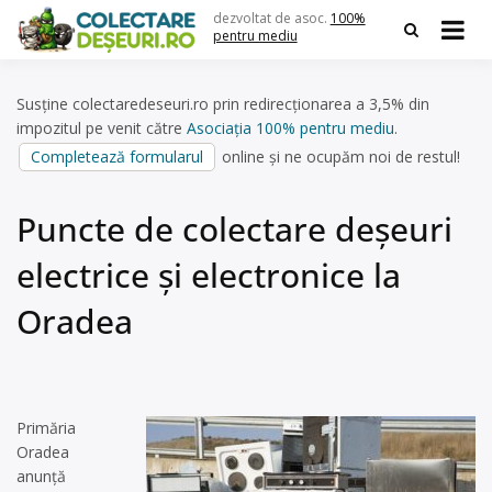
Skip
dezvoltat de asoc.
100%
to
pentru mediu
content
Susține colectaredeseuri.ro prin redirecționarea a 3,5% din
impozitul pe venit către
Asociația 100% pentru mediu
.
Completează formularul
online și ne ocupăm noi de restul!
Puncte de colectare deșeuri
electrice și electronice la
Oradea
Primăria
Oradea
anunţă