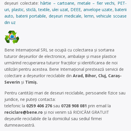
deșeuri colectate:
hârtie – cartoane
,
metale – fier vechi
,
PET-
uri
,
plastic
,
sticlă
,
textile
,
ulei uzat
,
DEEE
,
anvelope uzate
,
baterii
auto
,
baterii portabile
,
deșeuri medicale
,
lemn
,
vehicule scoase
din uz
Bene Internațional SRL se ocupă cu colectarea și sortarea
tuturor deșeurilor de electronice, ambalaje și mase plastice
urmărind recuperarea tuturor fracțiilor și identificarea de noi
utilizări pentru acestea. Bene Internațional prestează servicii de
colectare a deșeurilor reciclabile din
Arad, Bihor, Cluj, Caraș-
Severin
și
Timiș.
Pentru cantităţi mari de deseuri reciclabile, persoanele fizice sau
juridice, ne puteți contacta:
telefonic la
0259 406 276
sau
0728 908 081
prin email la
reciclare@bene.ro
și noi venim să RIDICĂM GRATUIT
deșeurile reciclabile de la domiciliul sau sediul firmei
dumneavoastră.