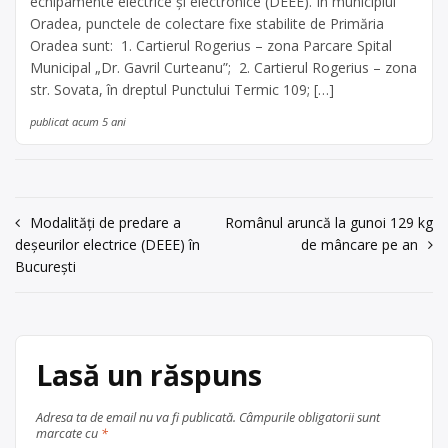
echipamente electrice şi electronice (DEEE). În municipiul
Oradea, punctele de colectare fixe stabilite de Primăria
Oradea sunt: 1. Cartierul Rogerius – zona Parcare Spital
Municipal „Dr. Gavril Curteanu”; 2. Cartierul Rogerius – zona
str. Sovata, în dreptul Punctului Termic 109; […]
publicat acum 5 ani
Navigare
Modalități de predare a
Românul aruncă la gunoi 129 kg
deșeurilor electrice (DEEE) în
de mâncare pe an
în
București
articole
Lasă un răspuns
Adresa ta de email nu va fi publicată.
Câmpurile obligatorii sunt
marcate cu
*