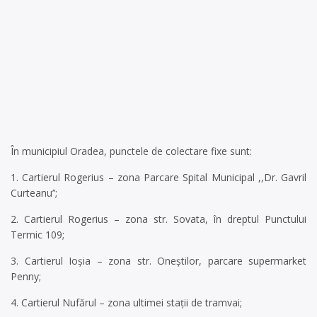
În municipiul Oradea, punctele de colectare fixe sunt:
1. Cartierul Rogerius – zona Parcare Spital Municipal ,,Dr. Gavril
Curteanu’’;
2. Cartierul Rogerius – zona str. Sovata, în dreptul Punctului
Termic 109;
3. Cartierul Ioşia – zona str. Oneştilor, parcare supermarket
Penny;
4. Cartierul Nufărul – zona ultimei staţii de tramvai;