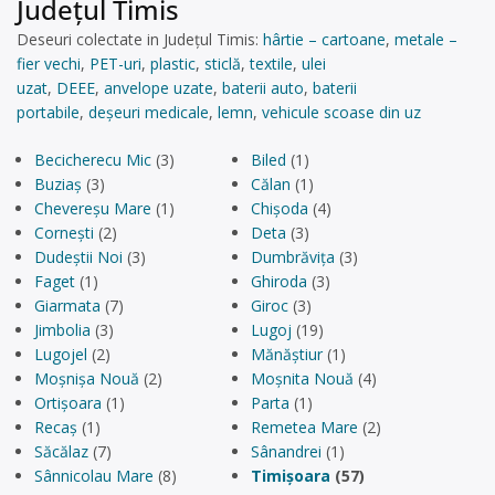
Județul Timis
Deseuri colectate in Județul Timis:
hârtie – cartoane
,
metale –
fier vechi
,
PET-uri
,
plastic
,
sticlă
,
textile
,
ulei
uzat
,
DEEE
,
anvelope uzate
,
baterii auto
,
baterii
portabile
,
deșeuri medicale
,
lemn
,
vehicule scoase din uz
Becicherecu Mic
(3)
Biled
(1)
Buziaș
(3)
Călan
(1)
Chevereșu Mare
(1)
Chișoda
(4)
Cornești
(2)
Deta
(3)
Dudeștii Noi
(3)
Dumbrăvița
(3)
Faget
(1)
Ghiroda
(3)
Giarmata
(7)
Giroc
(3)
Jimbolia
(3)
Lugoj
(19)
Lugojel
(2)
Mănăștiur
(1)
Moșnișa Nouă
(2)
Moșnita Nouă
(4)
Ortișoara
(1)
Parta
(1)
Recaș
(1)
Remetea Mare
(2)
Săcălaz
(7)
Sânandrei
(1)
Sânnicolau Mare
(8)
Timișoara
(57)