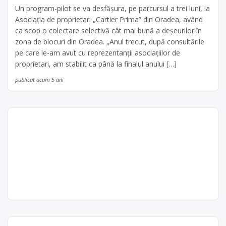
Un program-pilot se va desfășura, pe parcursul a trei luni, la
Asociația de proprietari „Cartier Prima” din Oradea, având
ca scop o colectare selectivă cât mai bună a deșeurilor în
zona de blocuri din Oradea. „Anul trecut, după consultările
pe care le-am avut cu reprezentanții asociațiilor de
proprietari, am stabilit ca până la finalul anului […]
publicat acum 5 ani
Centru reciclare baterii
Lugoj, str. Buziasului
BRATU METAL SRL este operator
economic autorizat pentru colectarea
Bratu Metal
și reciclarea bateriilor auto uzate,
SRL
baterii auto, cu punct de colectare în
Punct de lucru:
Lugoj, la adresa: Lugoj, str.
Lugoj, str.
Buziasului FN, jud. Timiș. Sediu
Buziasului FN, jud.
social:Lugoj str Libertatii nr.73, tel:
Timiș
0723816161, fax: 0256329869