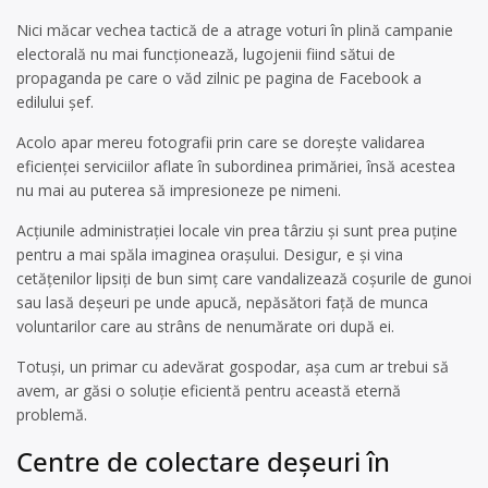
Nici măcar vechea tactică de a atrage voturi în plină campanie
electorală nu mai funcționează, lugojenii fiind sătui de
propaganda pe care o văd zilnic pe pagina de Facebook a
edilului șef.
Acolo apar mereu fotografii prin care se dorește validarea
eficienței serviciilor aflate în subordinea primăriei, însă acestea
nu mai au puterea să impresioneze pe nimeni.
Acțiunile administrației locale vin prea târziu și sunt prea puține
pentru a mai spăla imaginea orașului. Desigur, e și vina
cetățenilor lipsiți de bun simț care vandalizează coșurile de gunoi
sau lasă deșeuri pe unde apucă, nepăsători față de munca
voluntarilor care au strâns de nenumărate ori după ei.
Totuși, un primar cu adevărat gospodar, așa cum ar trebui să
avem, ar găsi o soluție eficientă pentru această eternă
problemă.
Centre de colectare deşeuri în