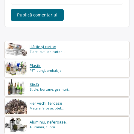
Hârtie și carton
Ziare, cutii de carton...
Plastic
PET, pungi, ambalaje...
Sticlă
Sticle, borcane, geamuri...
Fier vechi, feroase
Metale feroase, otel...
Aluminiu, neferoase...
Aluminiu, cupru...