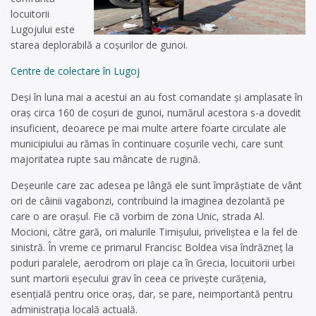
locuitorii
Lugojului este
starea deplorabilă a coșurilor de gunoi.
Centre de colectare în Lugoj
Deși în luna mai a acestui an au fost comandate și amplasate în
oraș circa 160 de coșuri de gunoi, numărul acestora s-a dovedit
insuficient, deoarece pe mai multe artere foarte circulate ale
municipiului au rămas în continuare coșurile vechi, care sunt
majoritatea rupte sau mâncate de rugină.
Deșeurile care zac adesea pe lângă ele sunt împrăștiate de vânt
ori de câinii vagabonzi, contribuind la imaginea dezolantă pe
care o are orașul. Fie că vorbim de zona Unic, strada Al.
Mocioni, către gară, ori malurile Timi­șu­lui, priveliștea e la fel de
si­nistră. În vreme ce primarul Francisc Boldea visa îndrăzneț la
poduri paralele, aerodrom ori plaje ca în Grecia, locuitorii urbei
sunt martorii eșecului grav în ceea ce privește curățenia,
esențială pentru orice oraș, dar, se pare, neimportantă pentru
administrația locală actuală.