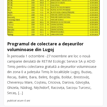
Programul de colectare a deșeurilor
voluminoase din Lugoj
În perioada 1 octombrie -27 noiembrie are loc o nouă
campanie derulată de RETIM Ecologic Service SA și ADID
Timiș pentru colectarea gratuită a deșeurilor voluminoase
din zona 0 a judeţului Timiş în localitățile Lugoj, Buziaș,
Recaș, Balinț, Bara, Belinț, Bogda, Boldur, Brestovăț,
Chevereșu Mare, Coşteiu, Criciova, Darova, Găvojdia,
Ghizela, Nădrag, Nițchidorf, Racovița, Sacoșu Turcesc,
Secaș, […]
publicat acum 6 ani