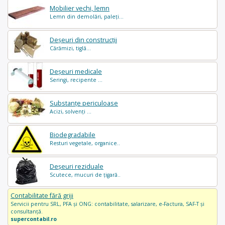
Mobilier vechi, lemn
Lemn din demolări, paleți...
Deșeuri din construcții
Cărămizi, tiglă...
Deșeuri medicale
Seringi, recipente ...
Substanțe periculoase
Acizi, solvenți ...
Biodegradabile
Resturi vegetale, organice..
Deșeuri reziduale
Scutece, mucuri de țigară..
Contabilitate fără griji
Servicii pentru SRL, PFA și ONG: contabilitate, salarizare, e-Factura, SAF-T și
consultanță.
supercontabil.ro