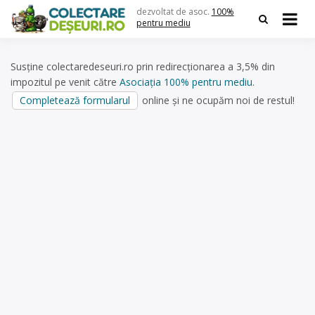
Skip
dezvoltat de asoc.
100%
to
pentru mediu
content
Susține colectaredeseuri.ro prin redirecționarea a 3,5% din
impozitul pe venit către
Asociația 100% pentru mediu
.
Completează formularul
online și ne ocupăm noi de restul!