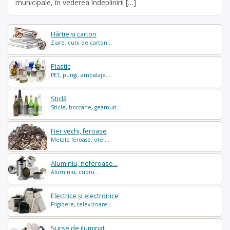
municipale, în vederea îndeplinirii […]
Hârtie și carton
Ziare, cutii de carton...
Plastic
PET, pungi, ambalaje...
Sticlă
Sticle, borcane, geamuri...
Fier vechi, feroase
Metale feroase, otel...
Aluminiu, neferoase...
Aluminiu, cupru...
Electrice și electronice
Frigidere, televizoare...
Surse de iluminat