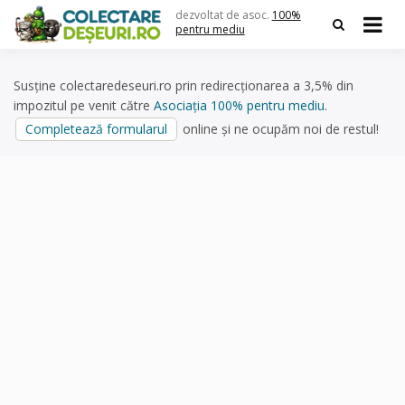
Skip
dezvoltat de asoc.
100%
to
pentru mediu
content
Susține colectaredeseuri.ro prin redirecționarea a 3,5% din
impozitul pe venit către
Asociația 100% pentru mediu
.
Completează formularul
online și ne ocupăm noi de restul!