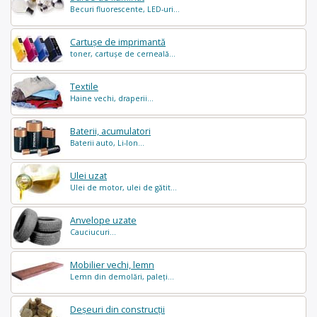
Becuri fluorescente, LED-uri...
Cartușe de imprimantă
toner, cartușe de cerneală...
Textile
Haine vechi, draperii...
Baterii, acumulatori
Baterii auto, Li-Ion...
Ulei uzat
Ulei de motor, ulei de gătit...
Anvelope uzate
Cauciucuri...
Mobilier vechi, lemn
Lemn din demolări, paleți...
Deșeuri din construcții