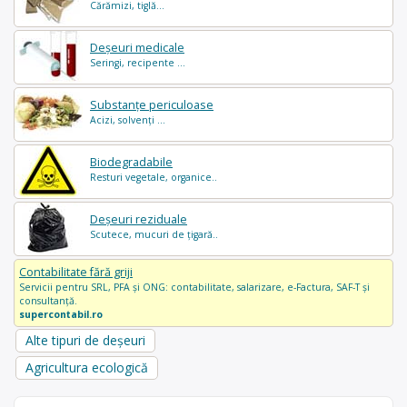
Cărămizi, tiglă...
Deșeuri medicale
Seringi, recipente ...
Substanțe periculoase
Acizi, solvenți ...
Biodegradabile
Resturi vegetale, organice..
Deșeuri reziduale
Scutece, mucuri de țigară..
Contabilitate fără griji
Servicii pentru SRL, PFA și ONG: contabilitate, salarizare, e-Factura, SAF-T și
consultanță.
supercontabil.ro
Alte tipuri de deșeuri
Agricultura ecologică