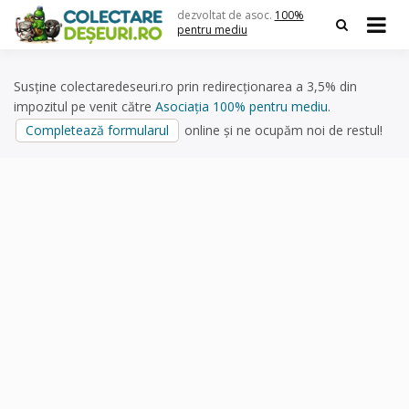
Skip
dezvoltat de asoc.
100%
to
pentru mediu
content
Susține colectaredeseuri.ro prin redirecționarea a 3,5% din
impozitul pe venit către
Asociația 100% pentru mediu
.
Completează formularul
online și ne ocupăm noi de restul!