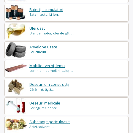
Baterii, acumulatori
Baterii auto, Li-Ion...
Ulei uzat
Ulei de motor, ulei de gătit...
Anvelope uzate
Cauciucuri...
Mobilier vechi, lemn
Lemn din demolări, paleți...
Deșeuri din construcții
Cărămizi, tiglă...
Deșeuri medicale
Seringi, recipente ...
Substanțe periculoase
Acizi, solvenți ...