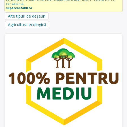
consultanță.
supercontabil.ro
Alte tipuri de deșeuri
Agricultura ecologică