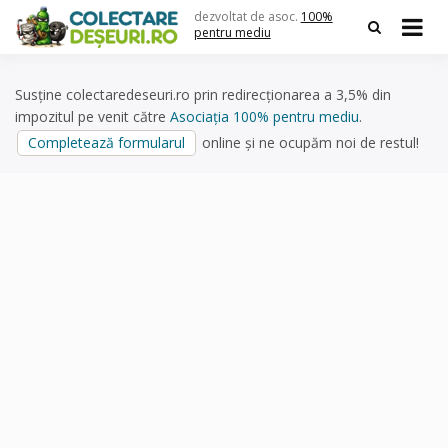
Skip
dezvoltat de asoc.
100%
to
pentru mediu
content
Susține colectaredeseuri.ro prin redirecționarea a 3,5% din
impozitul pe venit către
Asociația 100% pentru mediu
.
Completează formularul
online și ne ocupăm noi de restul!