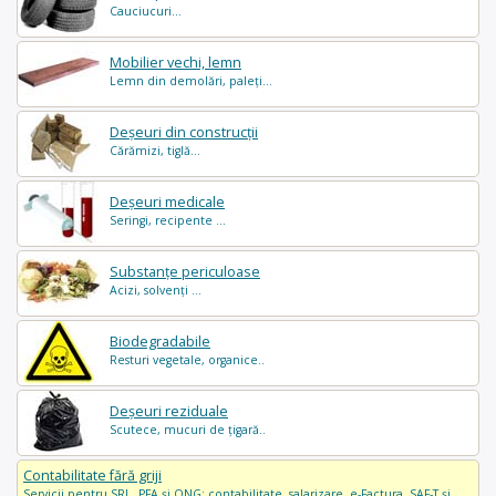
Cauciucuri...
Mobilier vechi, lemn
Lemn din demolări, paleți...
Deșeuri din construcții
Cărămizi, tiglă...
Deșeuri medicale
Seringi, recipente ...
Substanțe periculoase
Acizi, solvenți ...
Biodegradabile
Resturi vegetale, organice..
Deșeuri reziduale
Scutece, mucuri de țigară..
Contabilitate fără griji
Servicii pentru SRL, PFA și ONG: contabilitate, salarizare, e-Factura, SAF-T și