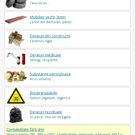
Cauciucuri...
Mobilier vechi, lemn
Lemn din demolări, paleți...
Deșeuri din construcții
Cărămizi, tiglă...
Deșeuri medicale
Seringi, recipente ...
Substanțe periculoase
Acizi, solvenți ...
Biodegradabile
Resturi vegetale, organice..
Deșeuri reziduale
Scutece, mucuri de țigară..
Contabilitate fără griji
Servicii pentru SRL, PFA și ONG: contabilitate, salarizare, e-Factura, SAF-T și