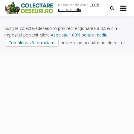
Skip
dezvoltat de asoc.
100%
to
pentru mediu
content
Susține colectaredeseuri.ro prin redirecționarea a 3,5% din
impozitul pe venit către
Asociația 100% pentru mediu
.
Completează formularul
online și ne ocupăm noi de restul!