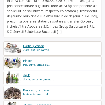
În baza contractului nr. 370/22.05.2018 privind ”Delegarea
prin concesionare a gestiunii unor activități componente ale
serviciului de salubrizare, respectiv colectarea și transportul
deșeurilor municipale și a altor fluxuri de deșeuri în jud. Dolj,
precum și operarea stației de sortare și transfer Goicea”,
încheiat între Asocierea S.C. Iridex Group Salubrizare S.R.L. –
S.C. Servicii Salubritate București […]
Hârtie și carton
Ziare, cutii de carton...
Plastic
PET, pungi, ambalaje...
Sticlă
Sticle, borcane, geamuri...
Fier vechi, feroase
Metale feroase, otel...