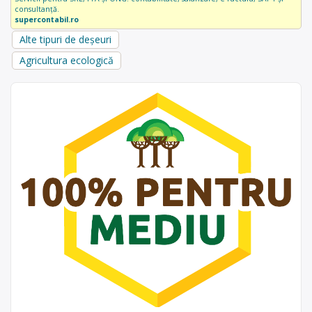
consultanță.
supercontabil.ro
Alte tipuri de deșeuri
Agricultura ecologică