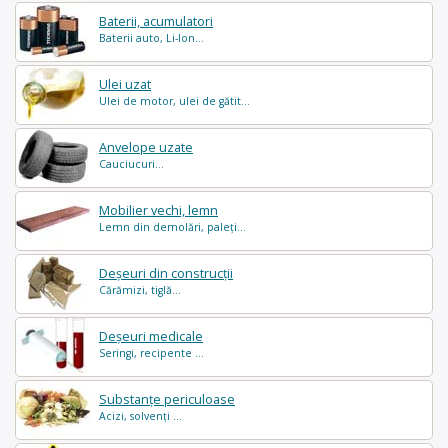
Baterii, acumulatori
Baterii auto, Li-Ion...
Ulei uzat
Ulei de motor, ulei de gătit...
Anvelope uzate
Cauciucuri...
Mobilier vechi, lemn
Lemn din demolări, paleți...
Deșeuri din construcții
Cărămizi, tiglă...
Deșeuri medicale
Seringi, recipente ...
Substanțe periculoase
Acizi, solvenți ...