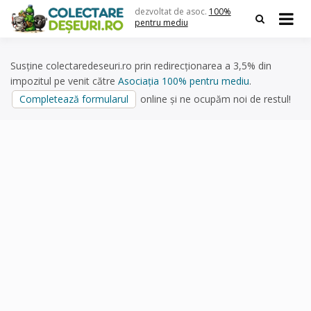
Skip
dezvoltat de asoc.
100%
to
pentru mediu
content
Susține colectaredeseuri.ro prin redirecționarea a 3,5% din
impozitul pe venit către
Asociația 100% pentru mediu
.
Completează formularul
online și ne ocupăm noi de restul!