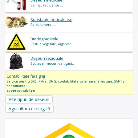
Deșeuri medicale
Seringi, recipente ...
Substanțe periculoase
Acizi, solvenți ...
Biodegradabile
Resturi vegetale, organice..
Deșeuri reziduale
Scutece, mucuri de țigară..
Contabilitate fără griji
Servicii pentru SRL, PFA și ONG: contabilitate, salarizare, e-Factura, SAF-T și
consultanță.
supercontabil.ro
Alte tipuri de deșeuri
Agricultura ecologică