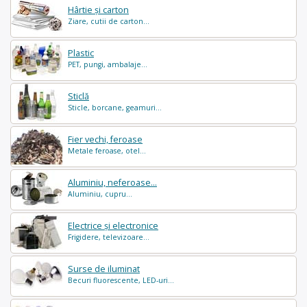
Hârtie și carton
Ziare, cutii de carton...
Plastic
PET, pungi, ambalaje...
Sticlă
Sticle, borcane, geamuri...
Fier vechi, feroase
Metale feroase, otel...
Aluminiu, neferoase...
Aluminiu, cupru...
Electrice și electronice
Frigidere, televizoare...
Surse de iluminat
Becuri fluorescente, LED-uri...