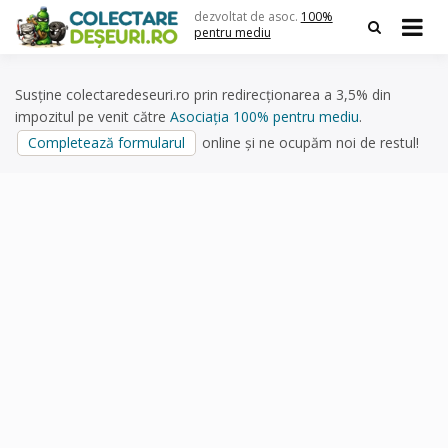
Skip
dezvoltat de asoc.
100%
to
pentru mediu
content
Susține colectaredeseuri.ro prin redirecționarea a 3,5% din
impozitul pe venit către
Asociația 100% pentru mediu
.
Completează formularul
online și ne ocupăm noi de restul!