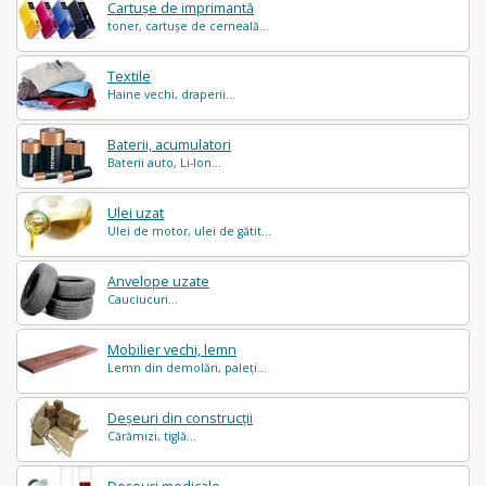
Cartușe de imprimantă
toner, cartușe de cerneală...
Textile
Haine vechi, draperii...
Baterii, acumulatori
Baterii auto, Li-Ion...
Ulei uzat
Ulei de motor, ulei de gătit...
Anvelope uzate
Cauciucuri...
Mobilier vechi, lemn
Lemn din demolări, paleți...
Deșeuri din construcții
Cărămizi, tiglă...