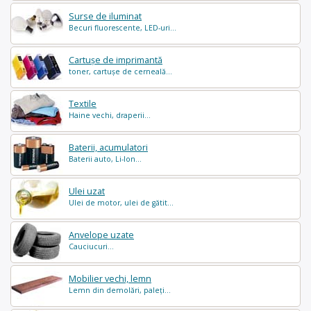
Surse de iluminat
Becuri fluorescente, LED-uri...
Cartușe de imprimantă
toner, cartușe de cerneală...
Textile
Haine vechi, draperii...
Baterii, acumulatori
Baterii auto, Li-Ion...
Ulei uzat
Ulei de motor, ulei de gătit...
Anvelope uzate
Cauciucuri...
Mobilier vechi, lemn
Lemn din demolări, paleți...