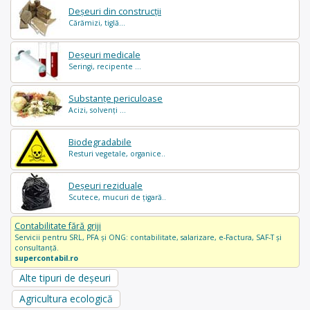
Deșeuri din construcții
Cărămizi, tiglă...
Deșeuri medicale
Seringi, recipente ...
Substanțe periculoase
Acizi, solvenți ...
Biodegradabile
Resturi vegetale, organice..
Deșeuri reziduale
Scutece, mucuri de țigară..
Contabilitate fără griji
Servicii pentru SRL, PFA și ONG: contabilitate, salarizare, e-Factura, SAF-T și
consultanță.
supercontabil.ro
Alte tipuri de deșeuri
Agricultura ecologică