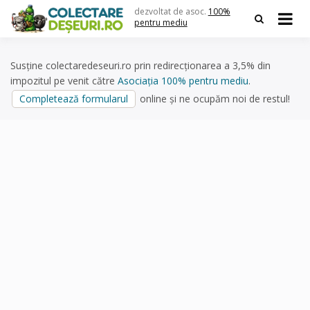
Skip
dezvoltat de asoc.
100%
to
pentru mediu
content
Susține colectaredeseuri.ro prin redirecționarea a 3,5% din
impozitul pe venit către
Asociația 100% pentru mediu
.
Completează formularul
online și ne ocupăm noi de restul!