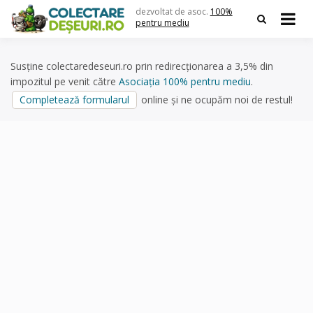
Skip
dezvoltat de asoc.
100%
to
pentru mediu
content
Susține colectaredeseuri.ro prin redirecționarea a 3,5% din
impozitul pe venit către
Asociația 100% pentru mediu
.
Completează formularul
online și ne ocupăm noi de restul!