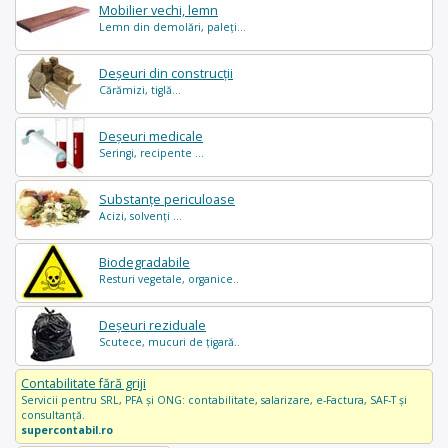
Mobilier vechi, lemn
Lemn din demolări, paleți...
Deșeuri din construcții
Cărămizi, tiglă...
Deșeuri medicale
Seringi, recipente ...
Substanțe periculoase
Acizi, solvenți ...
Biodegradabile
Resturi vegetale, organice..
Deșeuri reziduale
Scutece, mucuri de țigară..
Contabilitate fără griji
Servicii pentru SRL, PFA și ONG: contabilitate, salarizare, e-Factura, SAF-T și
consultanță.
supercontabil.ro