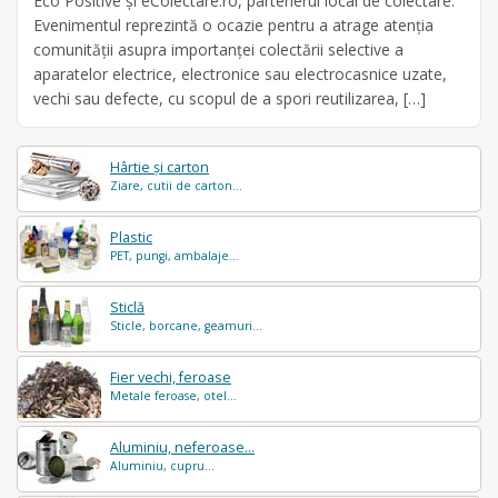
Eco Positive și eColectare.ro, partenerul local de colectare.
Evenimentul reprezintă o ocazie pentru a atrage atenția
comunității asupra importanței colectării selective a
aparatelor electrice, electronice sau electrocasnice uzate,
vechi sau defecte, cu scopul de a spori reutilizarea, […]
Hârtie și carton
Ziare, cutii de carton...
Plastic
PET, pungi, ambalaje...
Sticlă
Sticle, borcane, geamuri...
Fier vechi, feroase
Metale feroase, otel...
Aluminiu, neferoase...
Aluminiu, cupru...